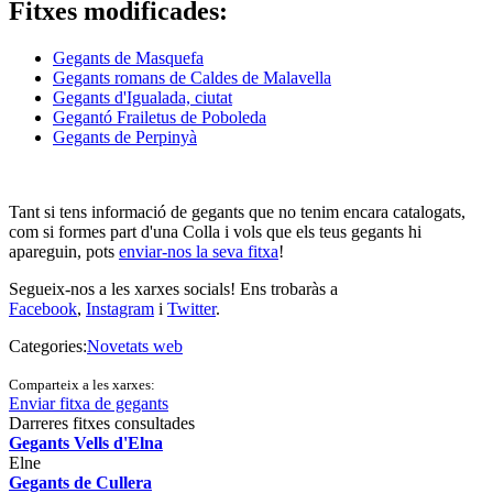
Fitxes modificades:
Gegants de Masquefa
Gegants romans de Caldes de Malavella
Gegants d'Igualada, ciutat
Gegantó Frailetus de Poboleda
Gegants de Perpinyà
Tant si tens informació de gegants que no tenim encara catalogats,
com si formes part d'una Colla i vols que els teus gegants hi
apareguin, pots
enviar-nos la seva fitxa
!
Segueix-nos a les xarxes socials! Ens trobaràs a
Facebook
,
Instagram
i
Twitter
.
Categories:
Novetats web
Comparteix a les xarxes:
Enviar fitxa de gegants
Darreres fitxes consultades
Gegants Vells d'Elna
Elne
Gegants de Cullera