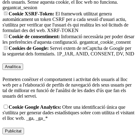
dels usuaris. Sense aquesta cookie, el lloc web no funciona.
gegantcat_session
Cookie XSRF-Token:
El framework utilitzat genera
automàticament un token CSRF per a cada sessió d'usuari actiu,
s'utilitza per verificar que l'usuari és qui realitza les sol·licituds de
formulari des del web.
XSRF-TOKEN
Cookie de consentiment:
Informació necessària per poder desar
les preferències d'aquesta configuració.
gegantcat_cookie_consent
Cookies de Google:
Servei extern de reCaptcha de Google per
la seguretat dels formularis.
1P_JAR, ANID, CONSENT, DV, NID
Analítica
Permeten conèixer el comportament i activitat dels usuaris al lloc
web per a l'elaboració de perfils de navegació dels seus usuaris per
tal de millorar en funció de l'anàlisi de les dades d'ús que fan els
usuaris del servei.
Cookie Google Analytics:
Obre una identificació única que
s'utilitza per generar dades estadístiques sobre com utilitza el visitant
el lloc web.
_ga, _ga_*
Publicitat