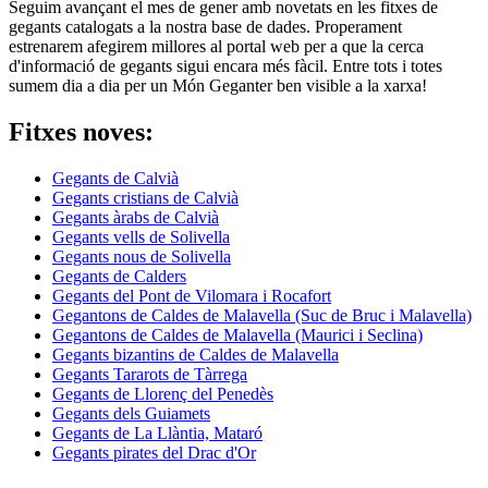
Seguim avançant el mes de gener amb novetats en les fitxes de
gegants catalogats a la nostra base de dades. Properament
estrenarem afegirem millores al portal web per a que la cerca
d'informació de gegants sigui encara més fàcil. Entre tots i totes
sumem dia a dia per un Món Geganter ben visible a la xarxa!
Fitxes noves:
Gegants de Calvià
Gegants cristians de Calvià
Gegants àrabs de Calvià
Gegants vells de Solivella
Gegants nous de Solivella
Gegants de Calders
Gegants del Pont de Vilomara i Rocafort
Gegantons de Caldes de Malavella (Suc de Bruc i Malavella)
Gegantons de Caldes de Malavella (Maurici i Seclina)
Gegants bizantins de Caldes de Malavella
Gegants Tararots de Tàrrega
Gegants de Llorenç del Penedès
Gegants dels Guiamets
Gegants de La Llàntia, Mataró
Gegants pirates del Drac d'Or