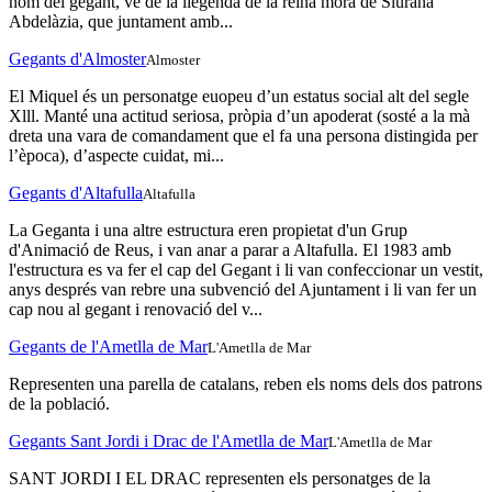
nom del gegant, ve de la llegenda de la reina mora de Siurana
Abdelàzia, que juntament amb...
Gegants d'Almoster
Almoster
El Miquel és un personatge euopeu d’un estatus social alt del segle
Xlll. Manté una actitud seriosa, pròpia d’un apoderat (sosté a la mà
dreta una vara de comandament que el fa una persona distingida per
l’època), d’aspecte cuidat, mi...
Gegants d'Altafulla
Altafulla
La Geganta i una altre estructura eren propietat d'un Grup
d'Animació de Reus, i van anar a parar a Altafulla. El 1983 amb
l'estructura es va fer el cap del Gegant i li van confeccionar un vestit,
anys després van rebre una subvenció del Ajuntament i li van fer un
cap nou al gegant i renovació del v...
Gegants de l'Ametlla de Mar
L'Ametlla de Mar
Representen una parella de catalans, reben els noms dels dos patrons
de la població.
Gegants Sant Jordi i Drac de l'Ametlla de Mar
L'Ametlla de Mar
SANT JORDI I EL DRAC representen els personatges de la