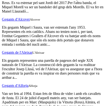
Reus. Es va estrenar pel sant Jordi del 2017.Per l'altra banda, el
Miquel Morell va ser un bandoler del grup dels Morells. El va fer en
Manel Llauradó...
Gegants d'Alcover
Alcover
Els gegants Miquel i Saura, van ser estrenats l'any 1953.
Representen els reis catòlics. Abans no tenien nom i, per tant,
l'entitat Geganters i Grallers d'Alcover els va batejar amb els noms
de Miquel i Saura, que són els noms dels portals que donaven
entrada i sortida del nucli antic...
Gegants de l'Aleixar
L'Aleixar
Els gegants representen una parella de pagesos del segle XIX
naturals de l'Aleixar. La construcció dels gegants la va realitzar
l'escultor Josep Llusá, veí de l'Aleixar, qui va assegurar que a l'hora
de construir la parella es va inspirar en dues persones reals que va
arribar a...
Gegants d'Alforja
Alforja
Van ser fets al 1994. Estan fets de fibra de vidre i amb els cavallets
de fusta. El 24 de juliol d'aquell mateix any, van ser batejats.
Apadrinats per en Marc (Maspujols) i la Vitxeta (Reus).Almira, el