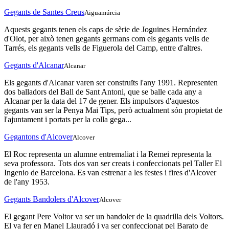
Gegants de Santes Creus
Aiguamúrcia
Aquests gegants tenen els caps de sèrie de Joguines Hernández
d'Olot, per això tenen gegants germans com els gegants vells de
Tarrés, els gegants vells de Figuerola del Camp, entre d'altres.
Gegants d'Alcanar
Alcanar
Els gegants d'Alcanar varen ser construïts l'any 1991. Representen
dos balladors del Ball de Sant Antoni, que se balle cada any a
Alcanar per la data del 17 de gener. Els impulsors d'aquestos
gegants van ser la Penya Mai Tips, però actualment són propietat de
l'ajuntament i portats per la colla gega...
Gegantons d'Alcover
Alcover
El Roc representa un alumne entremaliat i la Remei representa la
seva professora. Tots dos van ser creats i confeccionats pel Taller El
Ingenio de Barcelona. Es van estrenar a les festes i fires d'Alcover
de l'any 1953.
Gegants Bandolers d'Alcover
Alcover
El gegant Pere Voltor va ser un bandoler de la quadrilla dels Voltors.
El va fer en Manel Llauradó i va ser confeccionat pel Barato de