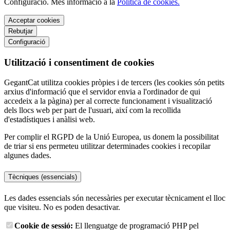
Configuració. Més informació a la
Política de cookies.
Acceptar cookies
Rebutjar
Configuració
Utilització i consentiment de cookies
GegantCat utilitza cookies pròpies i de tercers (les cookies són petits
arxius d'informació que el servidor envia a l'ordinador de qui
accedeix a la pàgina) per al correcte funcionament i visualització
dels llocs web per part de l'usuari, així com la recollida
d'estadístiques i anàlisi web.
Per complir el RGPD de la Unió Europea, us donem la possibilitat
de triar si ens permeteu utilitzar determinades cookies i recopilar
algunes dades.
Tècniques (essencials)
Les dades essencials són necessàries per executar tècnicament el lloc
que visiteu. No es poden desactivar.
Cookie de sessió:
El llenguatge de programació PHP pel