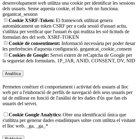
desenvolupament web utilitza una cookie per identificar les sessions
dels usuaris. Sense aquesta cookie, el lloc web no funciona.
gegantcat_session
Cookie XSRF-Token:
El framework utilitzat genera
automàticament un token CSRF per a cada sessió d'usuari actiu,
s'utilitza per verificar que l'usuari és qui realitza les sol·licituds de
formulari des del web.
XSRF-TOKEN
Cookie de consentiment:
Informació necessària per poder desar
les preferències d'aquesta configuració.
gegantcat_cookie_consent
Cookies de Google:
Servei extern de reCaptcha de Google per
la seguretat dels formularis.
1P_JAR, ANID, CONSENT, DV, NID
Analítica
Permeten conèixer el comportament i activitat dels usuaris al lloc
web per a l'elaboració de perfils de navegació dels seus usuaris per
tal de millorar en funció de l'anàlisi de les dades d'ús que fan els
usuaris del servei.
Cookie Google Analytics:
Obre una identificació única que
s'utilitza per generar dades estadístiques sobre com utilitza el visitant
el lloc web.
_ga, _ga_*
Publicitat