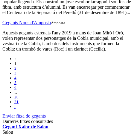
popular llegenda. Els construí un jove escultor tarragoní i són fets de
fibra, amb estructura d’alumini. Es van encarregar per commemorar
el Centenari de la Separació del Perelló (31 de desembre de 1891)...
Gegants Nous d'Amposta
Amposta
Aquests gegants estrenats l'any 2019 a mans de Joan Miró i Oró,
volen representar dos personatges de la Cobla municipal, amb el
vestuari de la Cobla, i amb dos dels instruments que formen la
Cobla: un trombó de vares (Roc) i un clarinet (Cecília).
‹
1
2
3
4
5
6
...
20
21
›
Enviar fitxa de gegants
Darreres fitxes consultades
Gegant Xaloc de Salou
Salou