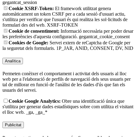
gegantcat_session
Cookie XSRF-Token:
El framework utilitzat genera
automàticament un token CSRF per a cada sessió d'usuari actiu,
s'utilitza per verificar que l'usuari és qui realitza les sol·licituds de
formulari des del web.
XSRF-TOKEN
Cookie de consentiment:
Informació necessària per poder desar
les preferències d'aquesta configuració.
gegantcat_cookie_consent
Cookies de Google:
Servei extern de reCaptcha de Google per
la seguretat dels formularis.
1P_JAR, ANID, CONSENT, DV, NID
Analítica
Permeten conèixer el comportament i activitat dels usuaris al lloc
web per a l'elaboració de perfils de navegació dels seus usuaris per
tal de millorar en funció de l'anàlisi de les dades d'ús que fan els
usuaris del servei.
Cookie Google Analytics:
Obre una identificació única que
s'utilitza per generar dades estadístiques sobre com utilitza el visitant
el lloc web.
_ga, _ga_*
Publicitat