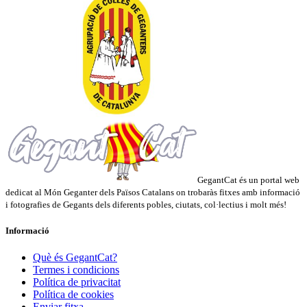
GegantCat és un portal web
dedicat al Món Geganter dels Països Catalans on trobaràs fitxes amb informació
i fotografies de Gegants dels diferents pobles, ciutats, col·lectius i molt més!
Informació
Què és GegantCat?
Termes i condicions
Política de privacitat
Política de cookies
Enviar fitxa