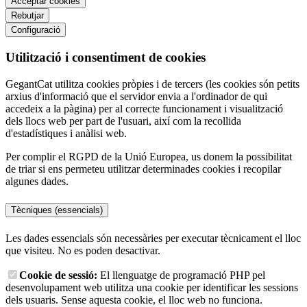
Acceptar cookies
Rebutjar
Configuració
Utilització i consentiment de cookies
GegantCat utilitza cookies pròpies i de tercers (les cookies són petits
arxius d'informació que el servidor envia a l'ordinador de qui
accedeix a la pàgina) per al correcte funcionament i visualització
dels llocs web per part de l'usuari, així com la recollida
d'estadístiques i anàlisi web.
Per complir el RGPD de la Unió Europea, us donem la possibilitat
de triar si ens permeteu utilitzar determinades cookies i recopilar
algunes dades.
Tècniques (essencials)
Les dades essencials són necessàries per executar tècnicament el lloc
que visiteu. No es poden desactivar.
Cookie de sessió:
El llenguatge de programació PHP pel
desenvolupament web utilitza una cookie per identificar les sessions
dels usuaris. Sense aquesta cookie, el lloc web no funciona.