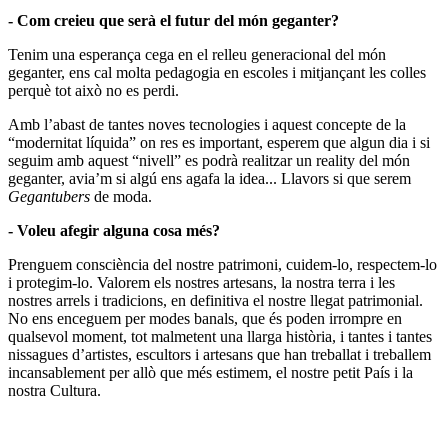
- Com creieu que serà el futur del món geganter?
Tenim una esperança cega en el relleu generacional del món
geganter, ens cal molta pedagogia en escoles i mitjançant les colles
perquè tot això no es perdi.
Amb l’abast de tantes noves tecnologies i aquest concepte de la
“modernitat líquida” on res es important, esperem que algun dia i si
seguim amb aquest “nivell” es podrà realitzar un reality del món
geganter, avia’m si algú ens agafa la idea... Llavors si que serem
Gegantubers
de moda.
- Voleu afegir alguna cosa més?
Prenguem consciència del nostre patrimoni, cuidem-lo, respectem-lo
i protegim-lo. Valorem els nostres artesans, la nostra terra i les
nostres arrels i tradicions, en definitiva el nostre llegat patrimonial.
No ens enceguem per modes banals, que és poden irrompre en
qualsevol moment, tot malmetent una llarga història, i tantes i tantes
nissagues d’artistes, escultors i artesans que han treballat i treballem
incansablement per allò que més estimem, el nostre petit País i la
nostra Cultura.