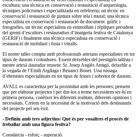
escultura; una tècnica en conservació i restauració d’arqueologia,
tècniques policromes i especialitzada en orfebreria; un tècnic en
conservació i restauració de pintura sobre tela i mural; una tècnica
especialista en conservació i restauració de document gràfic i
fotografies, un tècnic especialista en emmotllats i rèpliques president
del gremi d’escultors i restauradors d’imatgeria festiva de Catalunya
(GERIF) i finalment una tècnica especialista en conservació i
restauració de mobiliari i fusta i vitralls.
El nostre taller compta amb professionals artesans especialistes en tot
tipus de daurats i colradures. Essent deixebles del prestigiós tallista i
mestre artesà daurador reusenc Sr. Josep Anglès Amigó, deixeble a
la vegada de l’Emili Argilaga i Benanci Bonet. Una nissaga
d’ebenistes especialitzats en tot tipus de feines i sobretot de daurats.
AVALL es caracteritza per la proximitat amb les persones; pensem
que per elaborar projectes i per dur-los a terme necessitem ser-hi en
primera persona, conèixer les diferents realitats, diferents opinions i
necessitats. Creiem en la necessitat de la motivació dels destinataris
del projecte pel seu èxit.
- Definiu amb tres adjectius: Què és per vosaltres el procés de
treballar amb una figura festiva?
Constància - esforç - superació.