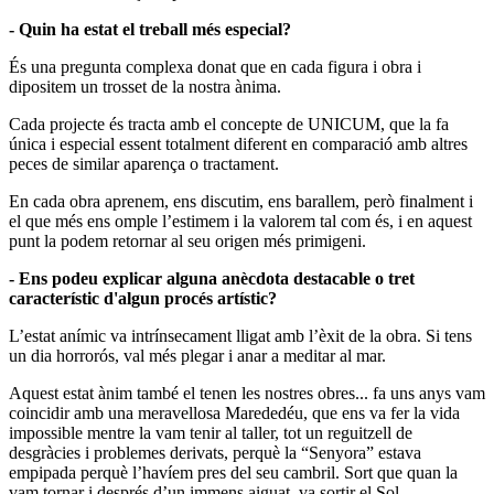
- Quin ha estat el treball més especial?
És una pregunta complexa donat que en cada figura i obra i
dipositem un trosset de la nostra ànima.
Cada projecte és tracta amb el concepte de UNICUM, que la fa
única i especial essent totalment diferent en comparació amb altres
peces de similar aparença o tractament.
En cada obra aprenem, ens discutim, ens barallem, però finalment i
el que més ens omple l’estimem i la valorem tal com és, i en aquest
punt la podem retornar al seu origen més primigeni.
- Ens podeu explicar alguna anècdota destacable o tret
característic d'algun procés artístic?
L’estat anímic va intrínsecament lligat amb l’èxit de la obra. Si tens
un dia horrorós, val més plegar i anar a meditar al mar.
Aquest estat ànim també el tenen les nostres obres... fa uns anys vam
coincidir amb una meravellosa Marededéu, que ens va fer la vida
impossible mentre la vam tenir al taller, tot un reguitzell de
desgràcies i problemes derivats, perquè la “Senyora” estava
empipada perquè l’havíem pres del seu cambril. Sort que quan la
vam tornar i després d’un immens aiguat, va sortir el Sol.