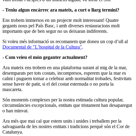
- Teniu algun encàrrec ara mateix, a curt o llarg termini?
Ens trobem immersos en un projecte molt interessant! Quatre
gegants nous pel País Basc, i amb diverses restauracions molt
importants que de ben segur no us deixaran indiferents.
Si voleu més informació us recomanem que doneu un cop d’ull al
Documental de "L’hospital de la Cultura"
.
- Com veieu el món geganter actualment?
Ara mateix ens trobem en una plataforma surant al mig de la mar,
desemparats per tots costats, incompresos, esperem que la mar es
calmi i puguem tornar a celebrar amb normalitat trobades, festivitats
sense haver de patir, si el del costat esternuda o no porta la
mascareta.
Són moments complexes per la nostra estimada cultura popular,
circumstàncies excepcionals, entitats que tristament han desaparegut
o han minvat.
Ara més que mai cal que estem units i unides i treballem per la
salvaguarda de les nostres entitats i tradicions perquè són el Cor de
Catalunya.