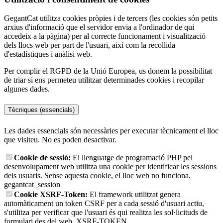
GegantCat utilitza cookies pròpies i de tercers (les cookies són petits
arxius d'informació que el servidor envia a l'ordinador de qui
accedeix a la pàgina) per al correcte funcionament i visualització
dels llocs web per part de l'usuari, així com la recollida
d'estadístiques i anàlisi web.
Per complir el RGPD de la Unió Europea, us donem la possibilitat
de triar si ens permeteu utilitzar determinades cookies i recopilar
algunes dades.
Tècniques (essencials)
Les dades essencials són necessàries per executar tècnicament el lloc
que visiteu. No es poden desactivar.
Cookie de sessió:
El llenguatge de programació PHP pel
desenvolupament web utilitza una cookie per identificar les sessions
dels usuaris. Sense aquesta cookie, el lloc web no funciona.
gegantcat_session
Cookie XSRF-Token:
El framework utilitzat genera
automàticament un token CSRF per a cada sessió d'usuari actiu,
s'utilitza per verificar que l'usuari és qui realitza les sol·licituds de
formulari des del web.
XSRF-TOKEN