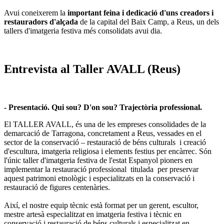
Avui coneixerem la
important feina i dedicació d'uns creadors i
restauradors d'alçada
de la capital del Baix Camp, a Reus, un dels
tallers d'imatgeria festiva més consolidats avui dia.
Entrevista al Taller AVALL (Reus)
- Presentació. Qui sou? D'on sou? Trajectòria professional.
El TALLER AVALL, és una de les empreses consolidades de la
demarcació de Tarragona, concretament a Reus, vessades en el
sector de la conservació – restauració de béns culturals i creació
d'escultura, imatgeria religiosa i elements festius per encàrrec. Són
l'únic taller d'imatgeria festiva de l'estat Espanyol pioners en
implementar la restauració professional titulada per preservar
aquest patrimoni etnològic i especialitzats en la conservació i
restauració de figures centenàries.
Així, el nostre equip tècnic està format per un gerent, escultor,
mestre artesà especialitzat en imatgeria festiva i tècnic en
conservació i restauració de béns culturals i especialitzat en