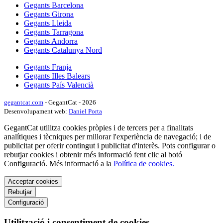
Gegants Barcelona
Gegants Girona
Gegants Lleida
Gegants Tarragona
Gegants Andorra
Gegants Catalunya Nord
Gegants Franja
Gegants Illes Balears
Gegants País Valencià
gegantcat.com
- GegantCat - 2026
Desenvolupament web:
Daniel Porta
GegantCat utilitza cookies pròpies i de tercers per a finalitats
analítiques i tècniques per millorar l'experiència de navegació; i de
publicitat per oferir contingut i publicitat d'interès. Pots configurar o
rebutjar cookies i obtenir més informació fent clic al botó
Configuració. Més informació a la
Política de cookies.
Acceptar cookies
Rebutjar
Configuració
Utilització i consentiment de cookies