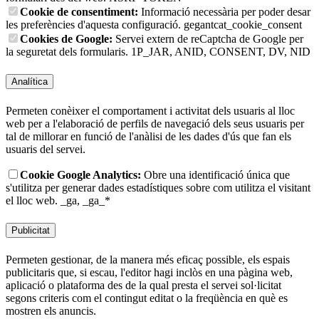
Cookie de consentiment:
Informació necessària per poder desar
les preferències d'aquesta configuració.
gegantcat_cookie_consent
Cookies de Google:
Servei extern de reCaptcha de Google per
la seguretat dels formularis.
1P_JAR, ANID, CONSENT, DV, NID
Analítica
Permeten conèixer el comportament i activitat dels usuaris al lloc
web per a l'elaboració de perfils de navegació dels seus usuaris per
tal de millorar en funció de l'anàlisi de les dades d'ús que fan els
usuaris del servei.
Cookie Google Analytics:
Obre una identificació única que
s'utilitza per generar dades estadístiques sobre com utilitza el visitant
el lloc web.
_ga, _ga_*
Publicitat
Permeten gestionar, de la manera més eficaç possible, els espais
publicitaris que, si escau, l'editor hagi inclòs en una pàgina web,
aplicació o plataforma des de la qual presta el servei sol·licitat
segons criteris com el contingut editat o la freqüència en què es
mostren els anuncis.