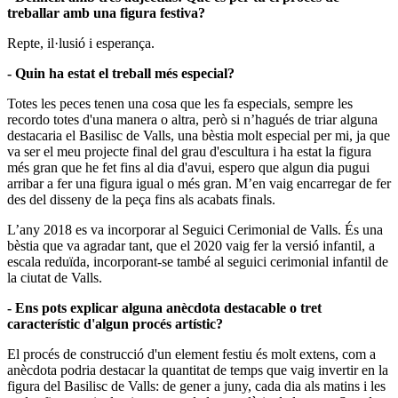
treballar amb una figura festiva?
Repte, il·lusió i esperança.
- Quin ha estat el treball més especial?
Totes les peces tenen una cosa que les fa especials, sempre les
recordo totes d'una manera o altra, però si n’hagués de triar alguna
destacaria el Basilisc de Valls, una bèstia molt especial per mi, ja que
va ser el meu projecte final del grau d'escultura i ha estat la figura
més gran que he fet fins al dia d'avui, espero que algun dia pugui
arribar a fer una figura igual o més gran. M’en vaig encarregar de fer
des del disseny de la peça fins als acabats finals.
L’any 2018 es va incorporar al Seguici Cerimonial de Valls. És una
bèstia que va agradar tant, que el 2020 vaig fer la versió infantil, a
escala reduïda, incorporant-se també al seguici cerimonial infantil de
la ciutat de Valls.
- Ens pots explicar alguna anècdota destacable o tret
característic d'algun procés artístic?
El procés de construcció d'un element festiu és molt extens, com a
anècdota podria destacar la quantitat de temps que vaig invertir en la
figura del Basilisc de Valls: de gener a juny, cada dia als matins i les