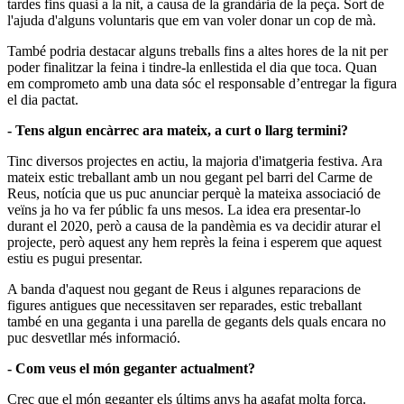
tardes fins quasi a la nit, a causa de la grandària de la peça. Sort de
l'ajuda d'alguns voluntaris que em van voler donar un cop de mà.
També podria destacar alguns treballs fins a altes hores de la nit per
poder finalitzar la feina i tindre-la enllestida el dia que toca. Quan
em comprometo amb una data sóc el responsable d’entregar la figura
el dia pactat.
- Tens algun encàrrec ara mateix, a curt o llarg termini?
Tinc diversos projectes en actiu, la majoria d'imatgeria festiva. Ara
mateix estic treballant amb un nou gegant pel barri del Carme de
Reus, notícia que us puc anunciar perquè la mateixa associació de
veïns ja ho va fer públic fa uns mesos. La idea era presentar-lo
durant el 2020, però a causa de la pandèmia es va decidir aturar el
projecte, però aquest any hem reprès la feina i esperem que aquest
estiu es pugui presentar.
A banda d'aquest nou gegant de Reus i algunes reparacions de
figures antigues que necessitaven ser reparades, estic treballant
també en una geganta i una parella de gegants dels quals encara no
puc desvetllar més informació.
- Com veus el món geganter actualment?
Crec que el món geganter els últims anys ha agafat molta força.