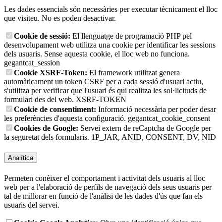
Les dades essencials són necessàries per executar tècnicament el lloc
que visiteu. No es poden desactivar.
Cookie de sessió:
El llenguatge de programació PHP pel
desenvolupament web utilitza una cookie per identificar les sessions
dels usuaris. Sense aquesta cookie, el lloc web no funciona.
gegantcat_session
Cookie XSRF-Token:
El framework utilitzat genera
automàticament un token CSRF per a cada sessió d'usuari actiu,
s'utilitza per verificar que l'usuari és qui realitza les sol·licituds de
formulari des del web.
XSRF-TOKEN
Cookie de consentiment:
Informació necessària per poder desar
les preferències d'aquesta configuració.
gegantcat_cookie_consent
Cookies de Google:
Servei extern de reCaptcha de Google per
la seguretat dels formularis.
1P_JAR, ANID, CONSENT, DV, NID
Analítica
Permeten conèixer el comportament i activitat dels usuaris al lloc
web per a l'elaboració de perfils de navegació dels seus usuaris per
tal de millorar en funció de l'anàlisi de les dades d'ús que fan els
usuaris del servei.