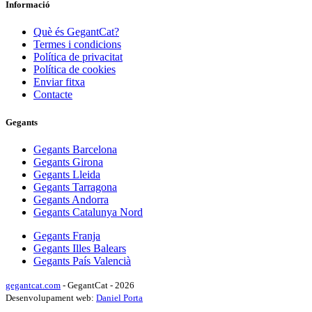
Informació
Què és GegantCat?
Termes i condicions
Política de privacitat
Política de cookies
Enviar fitxa
Contacte
Gegants
Gegants Barcelona
Gegants Girona
Gegants Lleida
Gegants Tarragona
Gegants Andorra
Gegants Catalunya Nord
Gegants Franja
Gegants Illes Balears
Gegants País Valencià
gegantcat.com
- GegantCat - 2026
Desenvolupament web:
Daniel Porta