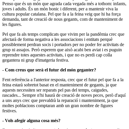
Penso que és un món que agrada cada vegada més a tothom: infants,
joves i adults. És un món bonic i diferent, per a mantenir viva la
cultura popular catalana. Pel que fa a la feina veig que hi ha força
demanda, tant de creació de nous gegants, com de manteniment de
les figures.
Pel que fa als temps complicats que vivim per la pandèmia crec que
afectarà de forma negativa a les associacions i entitats perquè
possiblement perdran socis i portadors per no poder fer activitats de
grup ni assajos. Però esperem que això acabi ben aviat i es puguin
reprendre totes aquestes activitats, i que no es perdi cap colla
gegantera ni grup d'imatgeria festiva.
- Com creus que serà el futur del món geganter?
Fent referència a l'anterior resposta, crec que el futur pel que fa a la
feina estarà sobretot basat en el manteniment de gegants, ja que
aquests necessiten ser reparats pel pas del temps, caigudes,
rascades... Sempre n'hi haurà de creació de noves peces, però d'aquí
a uns anys crec que prevaldrà la reparació i manteniment, ja que
moltes poblacions comptaran amb un gran nombre de figures
festives.
- Vols afegir alguna cosa més?