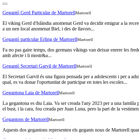
Gegantó Gerd Particular de Martorell
Martorell
El viking Gerd d'Islàndia anomenat Gerd va decidir emigrar a la recerc
a un nen local anomenat Biel, i des de llavors...
Gegantó particular Erling de Martorell
Martorell
Fa no pas gaire temps, dos germans víkings van deixar enrere les fredes
amb afecte i li mostr&a...
Gegantó Secretari Garvil de Martorell
Martorell
El Secretari Garvil és una figura pensada per a adolescents i per a adul
qual, es va donar l'oportunitat de participar en totes les escoles...
Gegantona Laia de Martorell
Martorell
La gegantona es diu Laia. Va ser creada l'any 2023 per a una familía pa
el bust, i la cara, fou creada per Juan Luna, pero la part de la vestiment
Gegantons de Martorell
Martorell
Aquests dos gegantons representen els gegants nous de Martorell quan ere