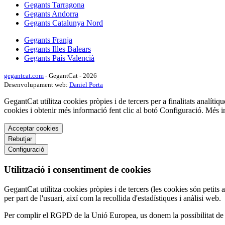
Gegants Tarragona
Gegants Andorra
Gegants Catalunya Nord
Gegants Franja
Gegants Illes Balears
Gegants País Valencià
gegantcat.com
- GegantCat - 2026
Desenvolupament web:
Daniel Porta
GegantCat utilitza cookies pròpies i de tercers per a finalitats analítiqu
cookies i obtenir més informació fent clic al botó Configuració. Més 
Acceptar cookies
Rebutjar
Configuració
Utilització i consentiment de cookies
GegantCat utilitza cookies pròpies i de tercers (les cookies són petits 
per part de l'usuari, així com la recollida d'estadístiques i anàlisi web.
Per complir el RGPD de la Unió Europea, us donem la possibilitat de tr