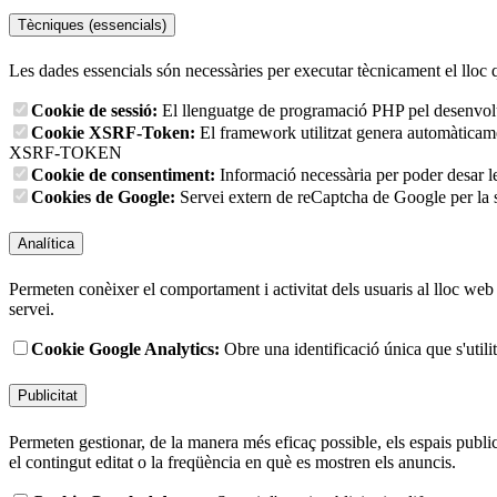
Tècniques (essencials)
Les dades essencials són necessàries per executar tècnicament el lloc 
Cookie de sessió:
El llenguatge de programació PHP pel desenvolup
Cookie XSRF-Token:
El framework utilitzat genera automàticament
XSRF-TOKEN
Cookie de consentiment:
Informació necessària per poder desar l
Cookies de Google:
Servei extern de reCaptcha de Google per la s
Analítica
Permeten conèixer el comportament i activitat dels usuaris al lloc web p
servei.
Cookie Google Analytics:
Obre una identificació única que s'utilit
Publicitat
Permeten gestionar, de la manera més eficaç possible, els espais publici
el contingut editat o la freqüència en què es mostren els anuncis.