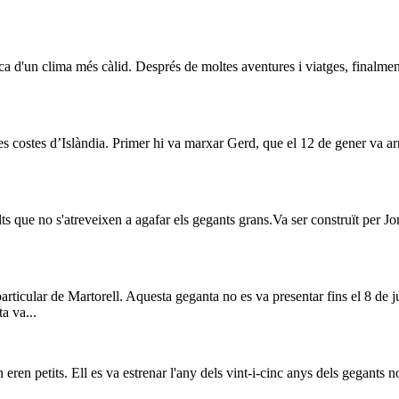
a d'un clima més càlid. Després de moltes aventures i viatges, finalmen
 costes d’Islàndia. Primer hi va marxar Gerd, que el 12 de gener va arri
ts que no s'atreveixen a agafar els gegants grans.Va ser construït per Jor
rticular de Martorell. Aquesta geganta no es va presentar fins el 8 de j
a va...
n petits. Ell es va estrenar l'any dels vint-i-cinc anys dels gegants nou