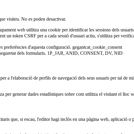
que visiteu. No es poden desactivar.
ament web utilitza una cookie per identificar les sessions dels usuaris
 un token CSRF per a cada sessió d'usuari actiu, s'utilitza per verificar 
es preferències d'aquesta configuració.
gegantcat_cookie_consent
eguretat dels formularis.
1P_JAR, ANID, CONSENT, DV, NID
er a l'elaboració de perfils de navegació dels seus usuaris per tal de mil
za per generar dades estadístiques sobre com utilitza el visitant el lloc 
taris que, si escau, l'editor hagi inclòs en una pàgina web, aplicació o pl