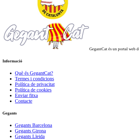
GegantCat és un portal web de
Informació
Què és GegantCat?
Termes i condicions
Política de privacitat
Política de cookies
Enviar fitxa
Contacte
Gegants
Gegants Barcelona
Gegants Girona
Gegants Lleida