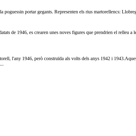
la poguessin portar gegants. Representen els rius martorellencs: Llobreg
atats de 1946, es crearen unes noves figures que prendrien el relleu a les
artorell, l'any 1946, però construïda als volts dels anys 1942 i 1943.Aqu
..