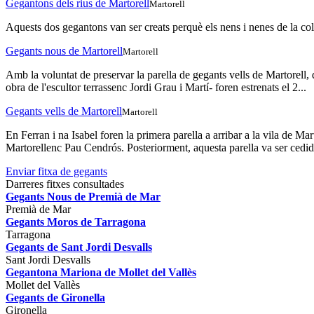
Gegantons dels rius de Martorell
Martorell
Aquests dos gegantons van ser creats perquè els nens i nenes de la col
Gegants nous de Martorell
Martorell
Amb la voluntat de preservar la parella de gegants vells de Martorell, d
obra de l'escultor terrassenc Jordi Grau i Martí- foren estrenats el 2...
Gegants vells de Martorell
Martorell
En Ferran i na Isabel foren la primera parella a arribar a la vila de M
Martorellenc Pau Cendrós. Posteriorment, aquesta parella va ser cedid.
Enviar fitxa de gegants
Darreres fitxes consultades
Gegants Nous de Premià de Mar
Premià de Mar
Gegants Moros de Tarragona
Tarragona
Gegants de Sant Jordi Desvalls
Sant Jordi Desvalls
Gegantona Mariona de Mollet del Vallès
Mollet del Vallès
Gegants de Gironella
Gironella