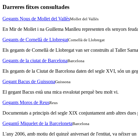
Darreres fitxes consultades
Gegants Nous de Mollet del Vallès
Mollet del Vallès
En Mir de Mollet i na Guillema Manlleu representen els senyors feudals
Gegants de Cornellà de Llobregat
Cornellà de Llobregat
Els gegants de Cornellà de Llobregat van ser construïts al Taller Sarna
Gegants de la ciutat de Barcelona
Barcelona
Els gegants de la Ciutat de Barcelona daten del segle XVI, són un geg
Gegant Bacus de Guissona
Guissona
El gegant Bacus està una mica esvalotat perquè beu molt vi.
Gegants Moros de Reus
Reus
Documentats a principis del segle XIX conjuntament amb altres dues par
Gegantó Miquelet de la Barceloneta
Barcelona
L'any 2006, amb motiu del quinzè aniversari de l'entitat, va néixer u