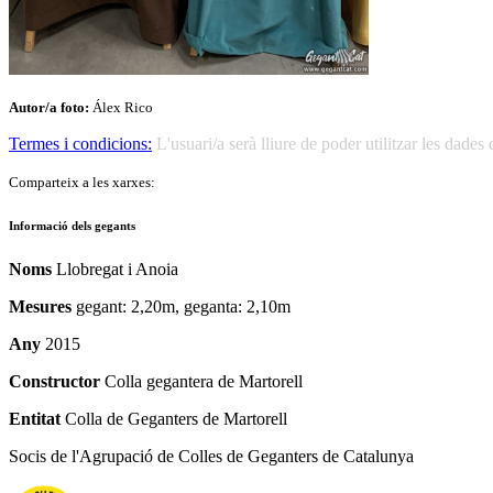
Autor/a foto:
Álex Rico
Termes i condicions:
L'usuari/a serà lliure de poder utilitzar les dad
Comparteix a les xarxes:
Informació dels gegants
Noms
Llobregat i Anoia
Mesures
gegant: 2,20m, geganta: 2,10m
Any
2015
Constructor
Colla gegantera de Martorell
Entitat
Colla de Geganters de Martorell
Socis de l'Agrupació de Colles de Geganters de Catalunya