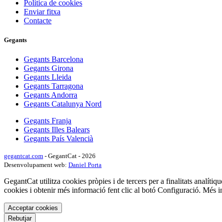
Política de cookies
Enviar fitxa
Contacte
Gegants
Gegants Barcelona
Gegants Girona
Gegants Lleida
Gegants Tarragona
Gegants Andorra
Gegants Catalunya Nord
Gegants Franja
Gegants Illes Balears
Gegants País Valencià
gegantcat.com
- GegantCat - 2026
Desenvolupament web:
Daniel Porta
GegantCat utilitza cookies pròpies i de tercers per a finalitats analítiqu
cookies i obtenir més informació fent clic al botó Configuració. Més 
Acceptar cookies
Rebutjar