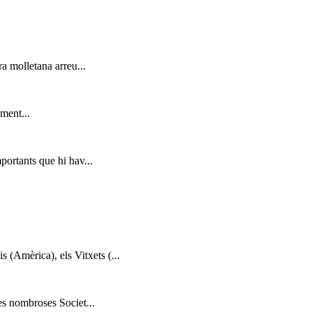
a molletana arreu...
ment...
portants que hi hav...
 (Amèrica), els Vitxets (...
es nombroses Societ...