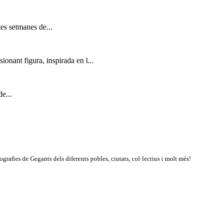
tes setmanes de...
nant figura, inspirada en l...
e...
rafies de Gegants dels diferents pobles, ciutats, col·lectius i molt més!