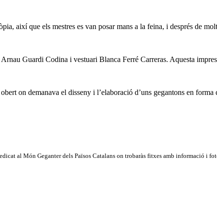
pia, així que els mestres es van posar mans a la feina, i després de mol
Arnau Guardi Codina i vestuari Blanca Ferré Carreras. Aquesta impressio
 obert on demanava el disseny i l’elaboració d’uns gegantons en forma d
dicat al Món Geganter dels Països Catalans on trobaràs fitxes amb informació i fotog