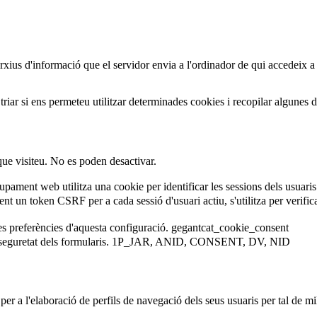
arxius d'informació que el servidor envia a l'ordinador de qui accedeix a
iar si ens permeteu utilitzar determinades cookies i recopilar algunes 
que visiteu. No es poden desactivar.
ament web utilitza una cookie per identificar les sessions dels usuaris
 un token CSRF per a cada sessió d'usuari actiu, s'utilitza per verificar 
es preferències d'aquesta configuració.
gegantcat_cookie_consent
eguretat dels formularis.
1P_JAR, ANID, CONSENT, DV, NID
er a l'elaboració de perfils de navegació dels seus usuaris per tal de mil