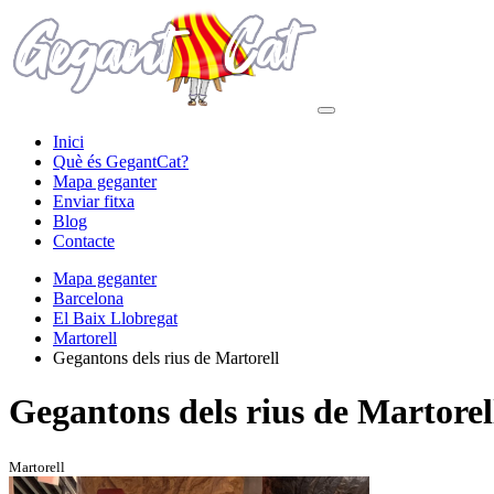
Inici
Què és GegantCat?
Mapa geganter
Enviar fitxa
Blog
Contacte
Mapa geganter
Barcelona
El Baix Llobregat
Martorell
Gegantons dels rius de Martorell
Gegantons dels rius de Martorel
Martorell