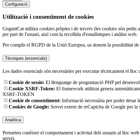
Configuració
Utilització i consentiment de cookies
GegantCat utilitza cookies pròpies i de tercers (les cookies són petits 
per part de l'usuari, així com la recollida d'estadístiques i anàlisi web.
Per complir el RGPD de la Unió Europea, us donem la possibilitat de tr
Tècniques (essencials)
Les dades essencials són necessàries per executar tècnicament el lloc 
Cookie de sessió:
El llenguatge de programació PHP pel desenvolup
Cookie XSRF-Token:
El framework utilitzat genera automàticament
XSRF-TOKEN
Cookie de consentiment:
Informació necessària per poder desar l
Cookies de Google:
Servei extern de reCaptcha de Google per la s
Analítica
Permeten conèixer el comportament i activitat dels usuaris al lloc web p
servei.