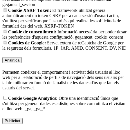
gegantcat_session
Cookie XSRF-Token:
El framework utilitzat genera
automàticament un token CSRF per a cada sessió d'usuari actiu,
s'utilitza per verificar que l'usuari és qui realitza les sol·licituds de
formulari des del web.
XSRF-TOKEN
Cookie de consentiment:
Informació necessària per poder desar
les preferències d'aquesta configuració.
gegantcat_cookie_consent
Cookies de Google:
Servei extern de reCaptcha de Google per
la seguretat dels formularis.
1P_JAR, ANID, CONSENT, DV, NID
Analítica
Permeten conèixer el comportament i activitat dels usuaris al lloc
web per a l'elaboració de perfils de navegació dels seus usuaris per
tal de millorar en funció de l'anàlisi de les dades d'ús que fan els
usuaris del servei.
Cookie Google Analytics:
Obre una identificació única que
s'utilitza per generar dades estadístiques sobre com utilitza el visitant
el lloc web.
_ga, _ga_*
Publicitat