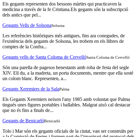
Els gegants representen dos bessons màrtirs qui practicaven la
medicina a través de la fe Cristiana.Els gegants són la subscripció
dels antics que pel...
Gegants Vells de Solsona
Solsona
Les referències històriques més antigues, fins ara conegudes, de
l'existència dels gegants de Solsona, les trobem en els llibres de
comptes de la Confra...
Gegants vells de Santa Coloma de Cervelló
Santa Coloma de Cervelló
Són una parella de pagesos benestants amb roba de festa del segle
XIV. Ell du, a la madreta, un porta documents, mentre que ella sosté
un colom blanc. Representen, a...
Gegants Xeremiers de la Sala
Palma
Els Gegants Xeremiers neixen l'any 1985 amb voluntat que Palma
tingués unes figures portables i ballables. Malgrat això cal destacar
que no és fins a finals de...
Gegants de Benicarló
Benicarló
Tolo i Mar són els gegants oficials de la ciutat, van ser construïts per
a la Comissió de Festes i formen part de l’imaginari del protocol dels