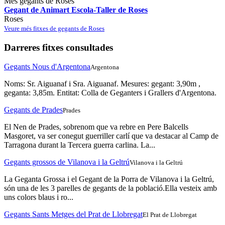
Més gegants de Roses
Gegant de Animart Escola-Taller de Roses
Roses
Veure més fitxes de gegants de Roses
Darreres fitxes consultades
Gegants Nous d'Argentona
Argentona
Noms: Sr. Aiguanaf i Sra. Aiguanaf. Mesures: gegant: 3,90m ,
geganta: 3,85m. Entitat: Colla de Geganters i Grallers d'Argentona.
Gegants de Prades
Prades
El Nen de Prades, sobrenom que va rebre en Pere Balcells
Masgoret, va ser conegut guerriller carlí que va destacar al Camp de
Tarragona durant la Tercera guerra carlina. La...
Gegants grossos de Vilanova i la Geltrú
Vilanova i la Geltrú
La Geganta Grossa i el Gegant de la Porra de Vilanova i la Geltrú,
són una de les 3 parelles de gegants de la població.Ella vesteix amb
uns colors blaus i ro...
Gegants Sants Metges del Prat de Llobregat
El Prat de Llobregat