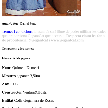
Autor/a foto:
Daniel Porta
Termes i condicions:
L'usuari/a serà lliure de poder utilitzar les dades
que proporciona GegantCat que necessiti.
Respecta citant les fonts
de procedència: @gegantcat i www.gegantcat.com
Comparteix a les xarxes:
Informació dels gegants
Noms
Quimet i Demètria
Mesures
gegants: 3,50m
Any
1995
Constructor
Ventura&Hosta
Entitat
Colla Gegantera de Roses