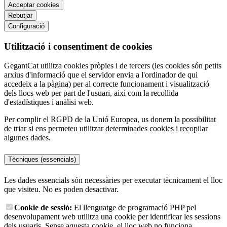
Acceptar cookies
Rebutjar
Configuració
Utilització i consentiment de cookies
GegantCat utilitza cookies pròpies i de tercers (les cookies són petits
arxius d'informació que el servidor envia a l'ordinador de qui
accedeix a la pàgina) per al correcte funcionament i visualització
dels llocs web per part de l'usuari, així com la recollida
d'estadístiques i anàlisi web.
Per complir el RGPD de la Unió Europea, us donem la possibilitat
de triar si ens permeteu utilitzar determinades cookies i recopilar
algunes dades.
Tècniques (essencials)
Les dades essencials són necessàries per executar tècnicament el lloc
que visiteu. No es poden desactivar.
Cookie de sessió:
El llenguatge de programació PHP pel
desenvolupament web utilitza una cookie per identificar les sessions
dels usuaris. Sense aquesta cookie, el lloc web no funciona.