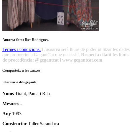
Autor/a foto:
Iker Rodriguez
Termes i condicions:
L'usuari/a serà lliure de poder utilitzar les dades
que proporciona GegantCat que necessiti.
Respecta citant les fonts
de procedència: @gegantcat i www.gegantcat.com
Comparteix a les xarxes:
Informació dels gegants
Noms
Tirant, Paula i Rita
Mesures
-
Any
1993
Constructor
Taller Sarandaca