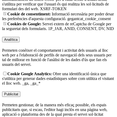
s'utilitza per verificar que l'usuari és qui realitza les sol·licituds de
formulari des del web.
XSRF-TOKEN
Cookie de consentiment:
Informació necessària per poder desar
les preferències d'aquesta configuració.
gegantcat_cookie_consent
Cookies de Google:
Servei extern de reCaptcha de Google per
la seguretat dels formularis.
1P_JAR, ANID, CONSENT, DV, NID
Analítica
Permeten conèixer el comportament i activitat dels usuaris al lloc
web per a l'elaboració de perfils de navegació dels seus usuaris per
tal de millorar en funció de l'anàlisi de les dades d'ús que fan els
usuaris del servei.
Cookie Google Analytics:
Obre una identificació única que
s'utilitza per generar dades estadístiques sobre com utilitza el visitant
el lloc web.
_ga, _ga_*
Publicitat
Permeten gestionar, de la manera més eficaç possible, els espais
publicitaris que, si escau, l'editor hagi inclòs en una pàgina web,
aplicació o plataforma des de la qual presta el servei sol·licitat