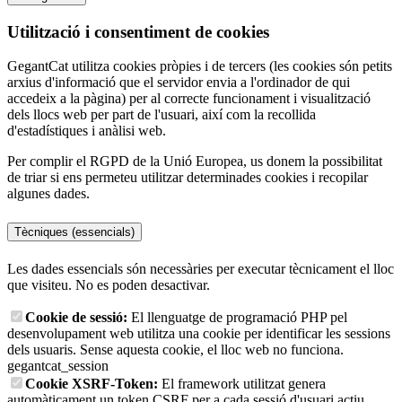
Utilització i consentiment de cookies
GegantCat utilitza cookies pròpies i de tercers (les cookies són petits
arxius d'informació que el servidor envia a l'ordinador de qui
accedeix a la pàgina) per al correcte funcionament i visualització
dels llocs web per part de l'usuari, així com la recollida
d'estadístiques i anàlisi web.
Per complir el RGPD de la Unió Europea, us donem la possibilitat
de triar si ens permeteu utilitzar determinades cookies i recopilar
algunes dades.
Tècniques (essencials)
Les dades essencials són necessàries per executar tècnicament el lloc
que visiteu. No es poden desactivar.
Cookie de sessió:
El llenguatge de programació PHP pel
desenvolupament web utilitza una cookie per identificar les sessions
dels usuaris. Sense aquesta cookie, el lloc web no funciona.
gegantcat_session
Cookie XSRF-Token:
El framework utilitzat genera
automàticament un token CSRF per a cada sessió d'usuari actiu,