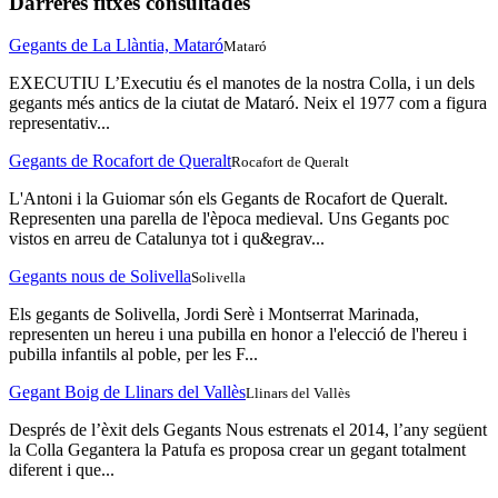
Darreres fitxes consultades
Gegants de La Llàntia, Mataró
Mataró
EXECUTIU L’Executiu és el manotes de la nostra Colla, i un dels
gegants més antics de la ciutat de Mataró. Neix el 1977 com a figura
representativ...
Gegants de Rocafort de Queralt
Rocafort de Queralt
L'Antoni i la Guiomar són els Gegants de Rocafort de Queralt.
Representen una parella de l'època medieval. Uns Gegants poc
vistos en arreu de Catalunya tot i qu&egrav...
Gegants nous de Solivella
Solivella
Els gegants de Solivella, Jordi Serè i Montserrat Marinada,
representen un hereu i una pubilla en honor a l'elecció de l'hereu i
pubilla infantils al poble, per les F...
Gegant Boig de Llinars del Vallès
Llinars del Vallès
Després de l’èxit dels Gegants Nous estrenats el 2014, l’any següent
la Colla Gegantera la Patufa es proposa crear un gegant totalment
diferent i que...