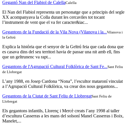
Gegantó Nan del Flabiol de Calella
Calella
El Nan del Flabiol representa un personatge que a principis del segle
XX acompanyava la Colla durant les cercaviles tot tocant
l’instrument de vent que el va fer caracter&iac...
Gegantons de la Fundació de la Vila Nova (Vilanova i la...
Vilanova i
la Geltrú
Explica la història que el senyor de la Geltrú feia que cada dona que
es casava dins del seu territori havia de passar una nit amb ell, fins
que un geltrunenc va rapt...
Gegantons de l'Agrupació Cultural Folklòrica de Sant Fe...
Sant Feliu
de Llobregat
L’any 1988, en Josep Cardona “Nona”, l’escultor mataroní vinculat
a l’Agrupació Cultural Folklòrica, va crear dos nous gegantons...
Gegantons de la Ciutat de Sant Feliu de Llobregat
Sant Feliu de
Llobregat
Els gegantons infantils, Llorenç i Mercè creats l’any 1998 al taller
d’escultura Casserras a les mans del solsoní Manel Casserras i Boix,
Manelet,...