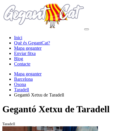
Inici
Què és GegantCat?
Mapa geganter
Enviar fitxa
Blog
Contacte
Mapa geganter
Barcelona
Osona
Taradell
Gegantó Xetxu de Taradell
Gegantó Xetxu de Taradell
Taradell