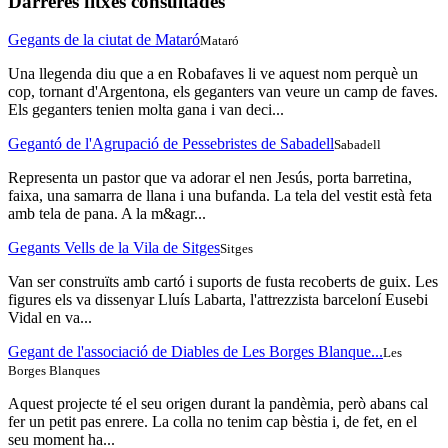
Darreres fitxes consultades
Gegants de la ciutat de Mataró
Mataró
Una llegenda diu que a en Robafaves li ve aquest nom perquè un
cop, tornant d'Argentona, els geganters van veure un camp de faves.
Els geganters tenien molta gana i van deci...
Gegantó de l'Agrupació de Pessebristes de Sabadell
Sabadell
Representa un pastor que va adorar el nen Jesús, porta barretina,
faixa, una samarra de llana i una bufanda. La tela del vestit està feta
amb tela de pana. A la m&agr...
Gegants Vells de la Vila de Sitges
Sitges
Van ser construïts amb cartó i suports de fusta recoberts de guix. Les
figures els va dissenyar Lluís Labarta, l'attrezzista barceloní Eusebi
Vidal en va...
Gegant de l'associació de Diables de Les Borges Blanque...
Les
Borges Blanques
Aquest projecte té el seu origen durant la pandèmia, però abans cal
fer un petit pas enrere. La colla no tenim cap bèstia i, de fet, en el
seu moment ha...