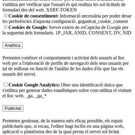
s'utilitza per verificar que l'usuari és qui realitza les sol·licituds de
formulari des del web.
XSRF-TOKEN
Cookie de consentiment:
Informació necessària per poder desar
les preferències d'aquesta configuració.
gegantcat_cookie_consent
Cookies de Google:
Servei extern de reCaptcha de Google per
la seguretat dels formularis.
1P_JAR, ANID, CONSENT, DV, NID
Analítica
Permeten conèixer el comportament i activitat dels usuaris al lloc
web per a l'elaboració de perfils de navegació dels seus usuaris per
tal de millorar en funció de l'anàlisi de les dades d'ús que fan els
usuaris del servei.
Cookie Google Analytics:
Obre una identificació única que
s'utilitza per generar dades estadístiques sobre com utilitza el visitant
el lloc web.
_ga, _ga_*
Publicitat
Permeten gestionar, de la manera més eficaç possible, els espais
publicitaris que, si escau, l'editor hagi inclòs en una pàgina web,
aplicació o plataforma des de la qual presta el servei sol·licitat