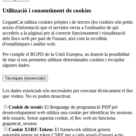
Utilització i consentiment de cookies
GegantCat utilitza cookies pròpies i de tercers (les cookies són petits
arxius d'informació que el servidor envia a l'ordinador de qui
accedeix a la pàgina) per al correcte funcionament i visualització
dels llocs web per part de l'usuari, així com la recollida
d'estadístiques i anàlisi web.
Per complir el RGPD de la Unió Europea, us donem la possibilitat
de triar si ens permeteu utilitzar determinades cookies i recopilar
algunes dades.
Tècniques (essencials)
Les dades essencials són necessàries per executar tècnicament el lloc
que visiteu. No es poden desactivar.
Cookie de sessió:
El llenguatge de programació PHP pel
desenvolupament web utilitza una cookie per identificar les sessions
dels usuaris. Sense aquesta cookie, el lloc web no funciona.
gegantcat_session
Cookie XSRF-Token:
El framework utilitzat genera
automàticament un token CSRF per a cada sessió d'usuari actiu,