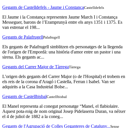
Gegants de Castelldefels - Jaume i Constança
Castelldefels
El Jaume i la Constança representen Jaume March I i Constança
Messeguer, barons de l’Eramprunyà entre els anys 1351 i 1375. Es
van estrenar el 198...
Gegants de Palafrugell
Palafrugell
Els gegants de Palafrugell simblitzen els personatges de la llegenda
de l'origen de l'Empordà: una història d'amor entre un pastor i una
sirena. Els gegants ac...
Gegants del Carrer Major de Tàrrega
Tàrrega
L'origen dels gegants del Carrer Major (o de l'Hospital) el trobem en
els reis de la corona d'Aragó i Castella, Ferran i Isabel. Van ser
adquirits a la Casa Industrial Bolse...
Gegants de Castellbisbal
Castellbisbal
El Manel representa al conegut personatge “Manel, el flabiolaire.
Aquest pota-roig de nom original Josep Pidelaserra Duran, va néixer
el 4 de juliol de 1882 a la coneg...
Gegants de l'Agrupació de Colles Geganteres de Cataluny...
Sense