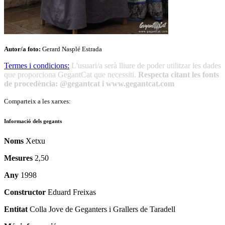
Autor/a foto:
Gerard Nasplé Estrada
Termes i condicions:
L'usuari/a serà lliure de poder utilitzar les dades
que proporciona GegantCat que necessiti.
Respecta citant les fonts
de procedència: @gegantcat i www.gegantcat.com
Comparteix a les xarxes:
Informació dels gegants
Noms
Xetxu
Mesures
2,50
Any
1998
Constructor
Eduard Freixas
Entitat
Colla Jove de Geganters i Grallers de Taradell