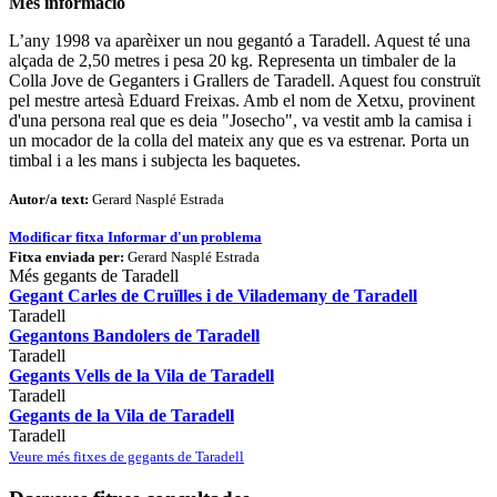
Més informació
L’any 1998 va aparèixer un nou gegantó a Taradell. Aquest té una
alçada de 2,50 metres i pesa 20 kg. Representa un timbaler de la
Colla Jove de Geganters i Grallers de Taradell. Aquest fou construït
pel mestre artesà Eduard Freixas. Amb el nom de Xetxu, provinent
d'una persona real que es deia "Josecho", va vestit amb la camisa i
un mocador de la colla del mateix any que es va estrenar. Porta un
timbal i a les mans i subjecta les baquetes.
Autor/a text:
Gerard Nasplé Estrada
Modificar fitxa
Informar d'un problema
Fitxa enviada per:
Gerard Nasplé Estrada
Més gegants de Taradell
Gegant Carles de Cruïlles i de Vilademany de Taradell
Taradell
Gegantons Bandolers de Taradell
Taradell
Gegants Vells de la Vila de Taradell
Taradell
Gegants de la Vila de Taradell
Taradell
Veure més fitxes de gegants de Taradell