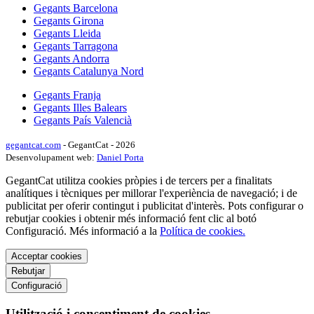
Gegants Barcelona
Gegants Girona
Gegants Lleida
Gegants Tarragona
Gegants Andorra
Gegants Catalunya Nord
Gegants Franja
Gegants Illes Balears
Gegants País Valencià
gegantcat.com
- GegantCat - 2026
Desenvolupament web:
Daniel Porta
GegantCat utilitza cookies pròpies i de tercers per a finalitats
analítiques i tècniques per millorar l'experiència de navegació; i de
publicitat per oferir contingut i publicitat d'interès. Pots configurar o
rebutjar cookies i obtenir més informació fent clic al botó
Configuració. Més informació a la
Política de cookies.
Acceptar cookies
Rebutjar
Configuració
Utilització i consentiment de cookies