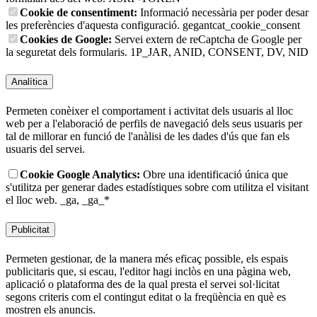
Cookie de consentiment:
Informació necessària per poder desar
les preferències d'aquesta configuració.
gegantcat_cookie_consent
Cookies de Google:
Servei extern de reCaptcha de Google per
la seguretat dels formularis.
1P_JAR, ANID, CONSENT, DV, NID
Analítica
Permeten conèixer el comportament i activitat dels usuaris al lloc
web per a l'elaboració de perfils de navegació dels seus usuaris per
tal de millorar en funció de l'anàlisi de les dades d'ús que fan els
usuaris del servei.
Cookie Google Analytics:
Obre una identificació única que
s'utilitza per generar dades estadístiques sobre com utilitza el visitant
el lloc web.
_ga, _ga_*
Publicitat
Permeten gestionar, de la manera més eficaç possible, els espais
publicitaris que, si escau, l'editor hagi inclòs en una pàgina web,
aplicació o plataforma des de la qual presta el servei sol·licitat
segons criteris com el contingut editat o la freqüència en què es
mostren els anuncis.