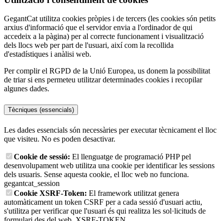
GegantCat utilitza cookies pròpies i de tercers (les cookies són petits
arxius d'informació que el servidor envia a l'ordinador de qui
accedeix a la pàgina) per al correcte funcionament i visualització
dels llocs web per part de l'usuari, així com la recollida
d'estadístiques i anàlisi web.
Per complir el RGPD de la Unió Europea, us donem la possibilitat
de triar si ens permeteu utilitzar determinades cookies i recopilar
algunes dades.
Tècniques (essencials)
Les dades essencials són necessàries per executar tècnicament el lloc
que visiteu. No es poden desactivar.
Cookie de sessió:
El llenguatge de programació PHP pel
desenvolupament web utilitza una cookie per identificar les sessions
dels usuaris. Sense aquesta cookie, el lloc web no funciona.
gegantcat_session
Cookie XSRF-Token:
El framework utilitzat genera
automàticament un token CSRF per a cada sessió d'usuari actiu,
s'utilitza per verificar que l'usuari és qui realitza les sol·licituds de
formulari des del web.
XSRF-TOKEN