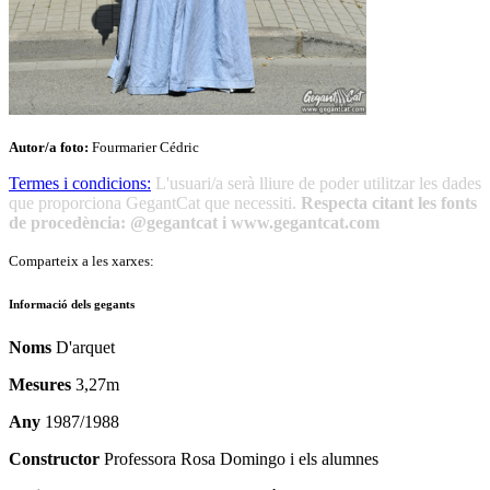
Autor/a foto:
Fourmarier Cédric
Termes i condicions:
L'usuari/a serà lliure de poder utilitzar les dades
que proporciona GegantCat que necessiti.
Respecta citant les fonts
de procedència: @gegantcat i www.gegantcat.com
Comparteix a les xarxes:
Informació dels gegants
Noms
D'arquet
Mesures
3,27m
Any
1987/1988
Constructor
Professora Rosa Domingo i els alumnes