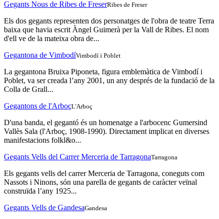
Gegants Nous de Ribes de Freser
Ribes de Freser
Els dos gegants representen dos personatges de l'obra de teatre Terra
baixa que havia escrit Àngel Guimerà per la Vall de Ribes. El nom
d'ell ve de la mateixa obra de...
Gegantona de Vimbodí
Vimbodí i Poblet
La gegantona Bruixa Piponeta, figura emblemàtica de Vimbodí i
Poblet, va ser creada l’any 2001, un any després de la fundació de la
Colla de Grall...
Gegantons de l'Arboç
L'Arboç
D'una banda, el gegantó és un homenatge a l'arbocenc Gumersind
Vallès Sala (l'Arboç, 1908-1990). Directament implicat en diverses
manifestacions folkl&o...
Gegants Vells del Carrer Merceria de Tarragona
Tarragona
Els gegants vells del carrer Merceria de Tarragona, coneguts com
Nassots i Ninons, són una parella de gegants de caràcter veïnal
construïda l’any 1925...
Gegants Vells de Gandesa
Gandesa