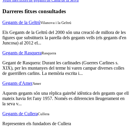
Veure més fitxes de gegants de Cassà de la Selva
Darreres fitxes consultades
Gegants de la Geltrú
Vilanova i la Geltrú
Els Gegants de la Geltrú del 2000 són una creació de millora de les
figures que substitueix la parella dels gegants vells (els gegants d'en
Juncosa) al 2012 el...
Gegants de Rasquera
Rasquera
Gegant de Rasquera: Durant les carlinades (Guerres Carlines s.
XIX), per les muntanyes del terme hi varen campar diverses colles
de guerrillers carlins. La memòria escrita i...
Gegants d'Amer
Amer
Aquests gegants són una rèplica gairebé idèntica dels gegants que ell
mateix havia fet l'any 1957. Només es diferencien lleugerament en
la seva v...
Gegants de Cullera
Cullera
Representen els fundadors de Cullera