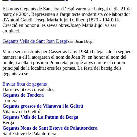
Els nous Gegants de Sant Joan Despí varen ser bategat el dia 21 de
març de 2004. Representen a l'arquitecte modernista col•laborador
d'Antoni Gaudí, Josep Maria Jujol i Gilbert (1879 - 1949) i la
Creació en honor a les seves obres.Josep Maria Jujol va ser
arquitect...
Gegants Vells de Sant Joan Despí
Sant Joan Despí
Varen ser construïts per Casserras l'any 1984 i batejats de la següent
manera: a ell li atorgaren el nom de Joan Pi, en honor al nom del
poble, i a ella li posaren Pomereta, perquè anys enrere el conreu
principal de la localitat eres les pomes. La festa del bateig dels
gegants va se...
Enviar fitxa de gegants
Darreres fitxes consultades
Gegants de Tordera
Tordera
Gegants grossos de Vilanova i la Geltrú
Vilanova i la Geltrú
Gegants Vells de La Patum de Berga
Berga
Gegants Nous de Sant Esteve de Palautordera
Sant Esteve de Palautordera