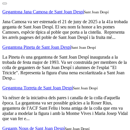
Gegantona Jana Camosa de Sant Joan Despí
Sant Joan Despí
Jana Camosa va ser estrenada el 21 de juny de 2025 a la 41a trobada
geganta de Sant Joan Despí. El seu nom fa honor a les pomes
Camoses, espècie típica al poble que porta a la cistella. Representa
les arrels pageses del poble de Sant Joan Despí i la fruita mé...
Gegantona Pineta de Sant Joan Despí
Sant Joan Despí
La Pineta és una gegantona de Sant Joan Despí inaugurada a la
trobada de festa major de 1993. Va ser construïda per membres de la
colla de geganters de Sant Joan Despí i alumnes de l'esplai "El
Tricicle". Representa la figura d'una nena escolaritzada a Sant Joan
Desp...
Gegantona Torreta de Sant Joan Despí
Sant Joan Despí
Va néixer de la iniciativa dels pares i canalla de la colla d'aquella
època. La gegantona va ser possible gràcies a la Roser Rius,
gegantera de l'ACF Sant Feliu i bona amiga de la colla que ens va
ajudar a modelar la figura i amb la Montse Vives i Maria Josep Vidal
que van fer e...
Gegants Nous de Sant Joan Despí
Sant Joan Despí