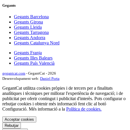
Gegants
Gegants Barcelona
Gegants Girona
Gegants Lleida
Gegants Tarragona
Gegants Andorra
Gegants Catalunya Nord
Gegants Franja
Gegants Illes Balears
Gegants País Valencià
gegantcat.com
- GegantCat - 2026
Desenvolupament web:
Daniel Porta
GegantCat utilitza cookies pròpies i de tercers per a finalitats
analítiques i tècniques per millorar l'experiència de navegació; i de
publicitat per oferir contingut i publicitat d'interès. Pots configurar o
rebutjar cookies i obtenir més informació fent clic al botó
Configuració. Més informació a la
Política de cookies.
Acceptar cookies
Rebutjar