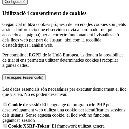
Configuració
Utilització i consentiment de cookies
GegantCat utilitza cookies pròpies i de tercers (les cookies són petits
arxius d'informació que el servidor envia a l'ordinador de qui
accedeix a la pàgina) per al correcte funcionament i visualització
dels llocs web per part de l'usuari, així com la recollida
d'estadístiques i anàlisi web.
Per complir el RGPD de la Unió Europea, us donem la possibilitat
de triar si ens permeteu utilitzar determinades cookies i recopilar
algunes dades.
Tècniques (essencials)
Les dades essencials són necessàries per executar tècnicament el lloc
que visiteu. No es poden desactivar.
Cookie de sessió:
El llenguatge de programació PHP pel
desenvolupament web utilitza una cookie per identificar les sessions
dels usuaris. Sense aquesta cookie, el lloc web no funciona.
gegantcat_session
Cookie XSRF-Token:
El framework utilitzat genera