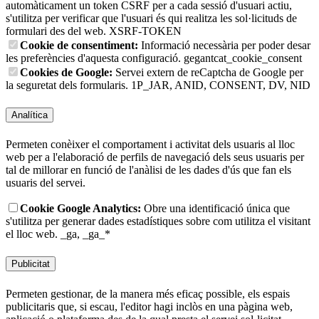
automàticament un token CSRF per a cada sessió d'usuari actiu,
s'utilitza per verificar que l'usuari és qui realitza les sol·licituds de
formulari des del web.
XSRF-TOKEN
Cookie de consentiment:
Informació necessària per poder desar
les preferències d'aquesta configuració.
gegantcat_cookie_consent
Cookies de Google:
Servei extern de reCaptcha de Google per
la seguretat dels formularis.
1P_JAR, ANID, CONSENT, DV, NID
Analítica
Permeten conèixer el comportament i activitat dels usuaris al lloc
web per a l'elaboració de perfils de navegació dels seus usuaris per
tal de millorar en funció de l'anàlisi de les dades d'ús que fan els
usuaris del servei.
Cookie Google Analytics:
Obre una identificació única que
s'utilitza per generar dades estadístiques sobre com utilitza el visitant
el lloc web.
_ga, _ga_*
Publicitat
Permeten gestionar, de la manera més eficaç possible, els espais
publicitaris que, si escau, l'editor hagi inclòs en una pàgina web,