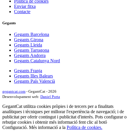
Política de cookies
Enviar fitxa
Contacte
Gegants
Gegants Barcelona
Gegants Girona
Gegants Lleida
Gegants Tarragona
Gegants Andorra
Gegants Catalunya Nord
Gegants Franja
Gegants Illes Balears
Gegants País Valencià
gegantcat.com
- GegantCat - 2026
Desenvolupament web:
Daniel Porta
GegantCat utilitza cookies pròpies i de tercers per a finalitats
analítiques i tècniques per millorar l'experiència de navegació; i de
publicitat per oferir contingut i publicitat d'interès. Pots configurar o
rebutjar cookies i obtenir més informació fent clic al botó
Configuració. Més informació a la
Política de cookies.