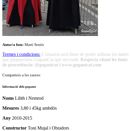
Autor/a foto:
Martí Sentís
Termes i condicions:
L'usuari/a serà lliure de poder utilitzar les dades
que proporciona GegantCat que necessiti.
Respecta citant les fonts
de procedència: @gegantcat i www.gegantcat.com
Comparteix a les xarxes:
Informació dels gegants
Noms
Lilith i Nemrod
Mesures
3,80 i 45kg ambdós
Any
2010-2015
Constructor
Toni Mujal i Obradors