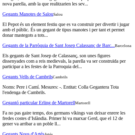
nova parella, amb la que realitzarien les sev...
Gegants Manotes de Salou
Salou
El Pepot és un element festiu que es va construir per divertir i jugar
amb el públic. És un gegant de tipus manotes i per tant et permet
donar mastegots a tots...
Gegants de la Parròquia de Sant Josep Calassanç de Barc...
Barcelona
Els gegants de Sant Josep de Calassanç, son unes figures
dissenyades com a reis medievals, la parella va ser construïda per
participar a les festes de la Parroquia del...
Gegants Vells de Cambrils
Cambrils
Noms: Pere i Camí. Mesures: -. Entitat: Colla Gegantera Tota
l'endenga de Cambrils.
Gegantó particular Erling de Martorell
Martorell
Fa no pas gaire temps, dos germans víkings van deixar enrere les
fredes costes d’Islàndia. Primer hi va marxar Gerd, que el 12 de
gener va arribar a un poble ll...
Gegants Nous d'Artés
Artés