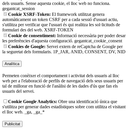
dels usuaris. Sense aquesta cookie, el lloc web no funciona.
gegantcat_session
Cookie XSRF-Token:
El framework utilitzat genera
automàticament un token CSRF per a cada sessió d'usuari actiu,
s'utilitza per verificar que l'usuari és qui realitza les sol·licituds de
formulari des del web.
XSRF-TOKEN
Cookie de consentiment:
Informació necessària per poder desar
les preferències d'aquesta configuració.
gegantcat_cookie_consent
Cookies de Google:
Servei extern de reCaptcha de Google per
la seguretat dels formularis.
1P_JAR, ANID, CONSENT, DV, NID
Analítica
Permeten conèixer el comportament i activitat dels usuaris al lloc
web per a l'elaboració de perfils de navegació dels seus usuaris per
tal de millorar en funció de l'anàlisi de les dades d'ús que fan els
usuaris del servei.
Cookie Google Analytics:
Obre una identificació única que
s'utilitza per generar dades estadístiques sobre com utilitza el visitant
el lloc web.
_ga, _ga_*
Publicitat