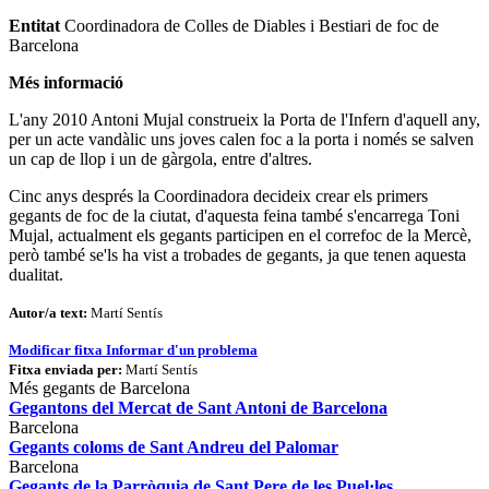
Entitat
Coordinadora de Colles de Diables i Bestiari de foc de
Barcelona
Més informació
L'any 2010 Antoni Mujal construeix la Porta de l'Infern d'aquell any,
per un acte vandàlic uns joves calen foc a la porta i només se salven
un cap de llop i un de gàrgola, entre d'altres.
Cinc anys després la Coordinadora decideix crear els primers
gegants de foc de la ciutat, d'aquesta feina també s'encarrega Toni
Mujal, actualment els gegants participen en el correfoc de la Mercè,
però també se'ls ha vist a trobades de gegants, ja que tenen aquesta
dualitat.
Autor/a text:
Martí Sentís
Modificar fitxa
Informar d'un problema
Fitxa enviada per:
Martí Sentís
Més gegants de Barcelona
Gegantons del Mercat de Sant Antoni de Barcelona
Barcelona
Gegants coloms de Sant Andreu del Palomar
Barcelona
Gegants de la Parròquia de Sant Pere de les Puel·les