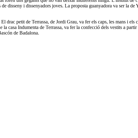
ultat foren uns gegants que no van deixar indiferents ningú. L'institut 
ts de disseny i dissenyadors joves. La proposta guanyadora va ser la de 
r El drac petit de Terrassa, de Jordi Grau, va fer els caps, les mans i els 
a casa Indumenta de Terrassa, va fer la confecció dels vestits a partir 
a Bascón de Badalona.