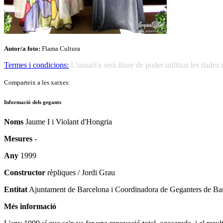
Autor/a foto:
Flama Cultura
Termes i condicions:
L'usuari/a serà lliure de poder utilitzar les dad
Comparteix a les xarxes:
Informació dels gegants
Noms
Jaume I i Violant d'Hongria
Mesures
-
Any
1999
Constructor
rèpliques / Jordi Grau
Entitat
Ajuntament de Barcelona i Coordinadora de Geganters de Ba
Més informació