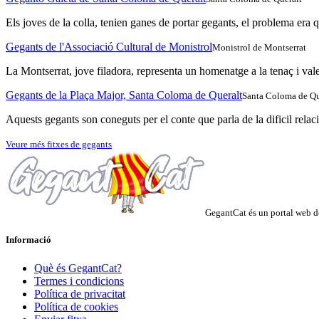
Els joves de la colla, tenien ganes de portar gegants, el problema era 
Gegants de l'Associació Cultural de Monistrol
Monistrol de Montserrat
La Montserrat, jove filadora, representa un homenatge a la tenaç i valen
Gegants de la Plaça Major, Santa Coloma de Queralt
Santa Coloma de Qu
Aquests gegants son coneguts per el conte que parla de la dificil relac
Veure més fitxes de gegants
GegantCat és un portal web de
Informació
Què és GegantCat?
Termes i condicions
Política de privacitat
Política de cookies