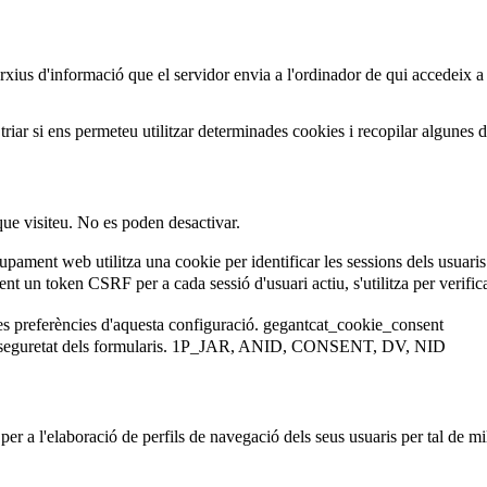
arxius d'informació que el servidor envia a l'ordinador de qui accedeix a
iar si ens permeteu utilitzar determinades cookies i recopilar algunes 
que visiteu. No es poden desactivar.
ament web utilitza una cookie per identificar les sessions dels usuaris
 un token CSRF per a cada sessió d'usuari actiu, s'utilitza per verificar 
es preferències d'aquesta configuració.
gegantcat_cookie_consent
eguretat dels formularis.
1P_JAR, ANID, CONSENT, DV, NID
er a l'elaboració de perfils de navegació dels seus usuaris per tal de mil