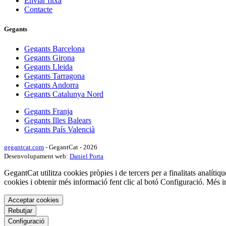
Enviar fitxa
Contacte
Gegants
Gegants Barcelona
Gegants Girona
Gegants Lleida
Gegants Tarragona
Gegants Andorra
Gegants Catalunya Nord
Gegants Franja
Gegants Illes Balears
Gegants País Valencià
gegantcat.com
- GegantCat - 2026
Desenvolupament web:
Daniel Porta
GegantCat utilitza cookies pròpies i de tercers per a finalitats analítiqu
cookies i obtenir més informació fent clic al botó Configuració. Més 
Acceptar cookies
Rebutjar
Configuració