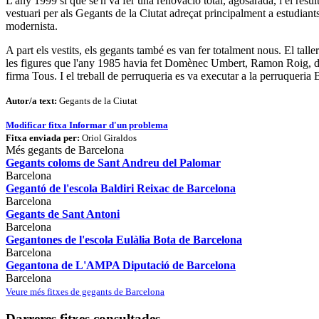
L'any 1999 sí que se'n va fer una renovació total, agosarada, i el res
vestuari per als Gegants de la Ciutat adreçat principalment a estudian
modernista.
A part els vestits, els gegants també es van fer totalment nous. El talle
les figures que l'any 1985 havia fet Domènec Umbert, Ramon Roig, de l
firma Tous. I el treball de perruqueria es va executar a la perruqueri
Autor/a text:
Gegants de la Ciutat
Modificar fitxa
Informar d'un problema
Fitxa enviada per:
Oriol Giraldos
Més gegants de Barcelona
Gegants coloms de Sant Andreu del Palomar
Barcelona
Gegantó de l'escola Baldiri Reixac de Barcelona
Barcelona
Gegants de Sant Antoni
Barcelona
Gegantones de l'escola Eulàlia Bota de Barcelona
Barcelona
Gegantona de L'AMPA Diputació de Barcelona
Barcelona
Veure més fitxes de gegants de Barcelona
Darreres fitxes consultades