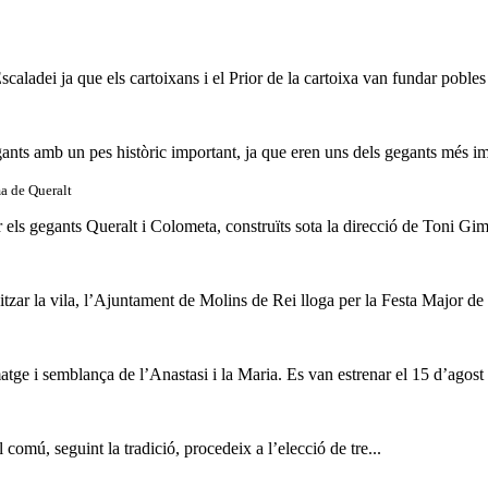
aladei ja que els cartoixans i el Prior de la cartoixa van fundar pobles
ants amb un pes històric important, ja que eren uns dels gegants més im
a de Queralt
r els gegants Queralt i Colometa, construïts sota la direcció de Toni Gim
anitzar la vila, l’Ajuntament de Molins de Rei lloga per la Festa Major d
matge i semblança de l’Anastasi i la Maria. Es van estrenar el 15 d’agost 
omú, seguint la tradició, procedeix a l’elecció de tre...