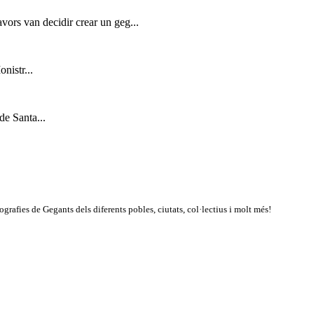
avors van decidir crear un geg...
nistr...
de Santa...
rafies de Gegants dels diferents pobles, ciutats, col·lectius i molt més!