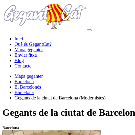
Inici
Què és GegantCat?
Mapa geganter
Enviar fitxa
Blog
Contacte
Mapa geganter
Barcelona
El Barcelonès
Barcelona
Gegants de la ciutat de Barcelona (Modernistes)
Gegants de la ciutat de Barcelo
Barcelona