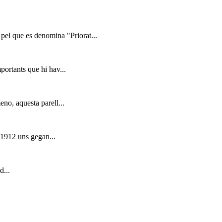
 pel que es denomina "Priorat...
portants que hi hav...
eno, aquesta parell...
e 1912 uns gegan...
d...