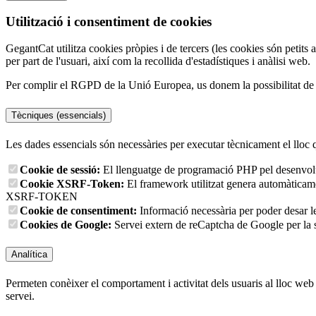
Utilització i consentiment de cookies
GegantCat utilitza cookies pròpies i de tercers (les cookies són petits 
per part de l'usuari, així com la recollida d'estadístiques i anàlisi web.
Per complir el RGPD de la Unió Europea, us donem la possibilitat de tr
Tècniques (essencials)
Les dades essencials són necessàries per executar tècnicament el lloc 
Cookie de sessió:
El llenguatge de programació PHP pel desenvolup
Cookie XSRF-Token:
El framework utilitzat genera automàticament
XSRF-TOKEN
Cookie de consentiment:
Informació necessària per poder desar l
Cookies de Google:
Servei extern de reCaptcha de Google per la s
Analítica
Permeten conèixer el comportament i activitat dels usuaris al lloc web p
servei.