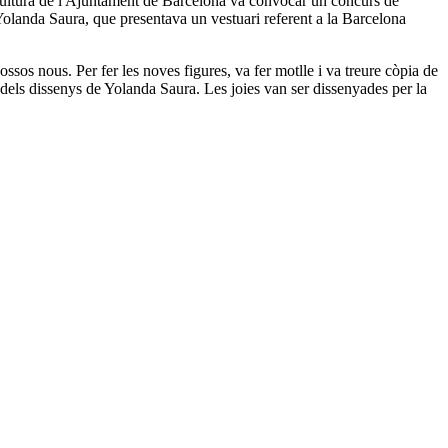
de cultura de l'Ajuntament de Barcelona va convocar un concurs de
Yolanda Saura, que presentava un vestuari referent a la Barcelona
cossos nous. Per fer les noves figures, va fer motlle i va treure còpia de
dels dissenys de Yolanda Saura. Les joies van ser dissenyades per la