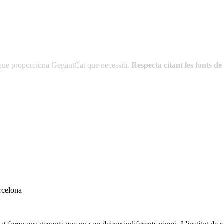
es que proporciona GegantCat que necessiti.
Respecta citant les fonts 
rcelona