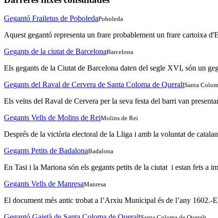
Gegantó Frailetus de Poboleda
Poboleda
Aquest gegantó representa un frare probablement un frare cartoixa d'Esc
Gegants de la ciutat de Barcelona
Barcelona
Els gegants de la Ciutat de Barcelona daten del segle XVI, són un geg
Gegants del Raval de Cervera de Santa Coloma de Queralt
Santa Colom
Els veïns del Raval de Cervera per la seva festa del barri van presenta
Gegants Vells de Molins de Rei
Molins de Rei
Després de la victòria electoral de la Lliga i amb la voluntat de catal
Gegants Petits de Badalona
Badalona
En Tasi i la Mariona són els gegants petits de la ciutat i estan fets a i
Gegants Vells de Manresa
Manresa
El document més antic trobat a l’Arxiu Municipal és de l’any 1602.-El c
Gegantó Gaietà de Santa Coloma de Queralt
Santa Coloma de Queralt