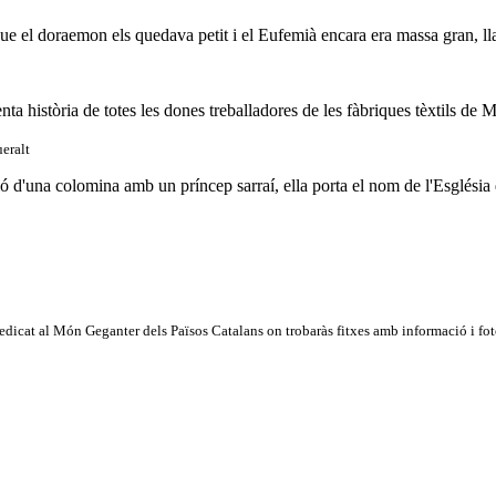
que el doraemon els quedava petit i el Eufemià encara era massa gran, ll
ta història de totes les dones treballadores de les fàbriques tèxtils de Mo
eralt
ió d'una colomina amb un príncep sarraí, ella porta el nom de l'Església 
dicat al Món Geganter dels Països Catalans on trobaràs fitxes amb informació i fotog