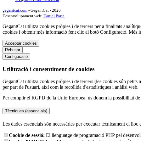
gegantcat.com
- GegantCat - 2026
Desenvolupament web:
Daniel Porta
GegantCat utilitza cookies pròpies i de tercers per a finalitats analítiqu
cookies i obtenir més informació fent clic al botó Configuració. Més 
Acceptar cookies
Rebutjar
Configuració
Utilització i consentiment de cookies
GegantCat utilitza cookies pròpies i de tercers (les cookies són petits 
per part de l'usuari, així com la recollida d'estadístiques i anàlisi web.
Per complir el RGPD de la Unió Europea, us donem la possibilitat de tr
Tècniques (essencials)
Les dades essencials són necessàries per executar tècnicament el lloc 
Cookie de sessió:
El llenguatge de programació PHP pel desenvolup