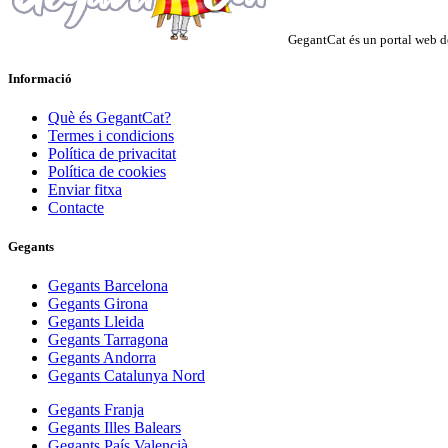
GegantCat és un portal web de
Informació
Què és GegantCat?
Termes i condicions
Política de privacitat
Política de cookies
Enviar fitxa
Contacte
Gegants
Gegants Barcelona
Gegants Girona
Gegants Lleida
Gegants Tarragona
Gegants Andorra
Gegants Catalunya Nord
Gegants Franja
Gegants Illes Balears
Gegants País Valencià