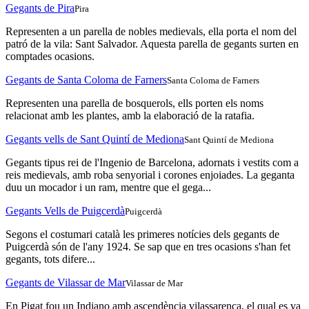
Gegants de Pira
Pira
Representen a un parella de nobles medievals, ella porta el nom del
patró de la vila: Sant Salvador. Aquesta parella de gegants surten en
comptades ocasions.
Gegants de Santa Coloma de Farners
Santa Coloma de Farners
Representen una parella de bosquerols, ells porten els noms
relacionat amb les plantes, amb la elaboració de la ratafia.
Gegants vells de Sant Quintí de Mediona
Sant Quintí de Mediona
Gegants tipus rei de l'Ingenio de Barcelona, adornats i vestits com a
reis medievals, amb roba senyorial i corones enjoiades. La geganta
duu un mocador i un ram, mentre que el gega...
Gegants Vells de Puigcerdà
Puigcerdà
Segons el costumari català les primeres notícies dels gegants de
Puigcerdà són de l'any 1924. Se sap que en tres ocasions s'han fet
gegants, tots difere...
Gegants de Vilassar de Mar
Vilassar de Mar
En Pigat fou un Indiano amb ascendència vilassarenca, el qual es va