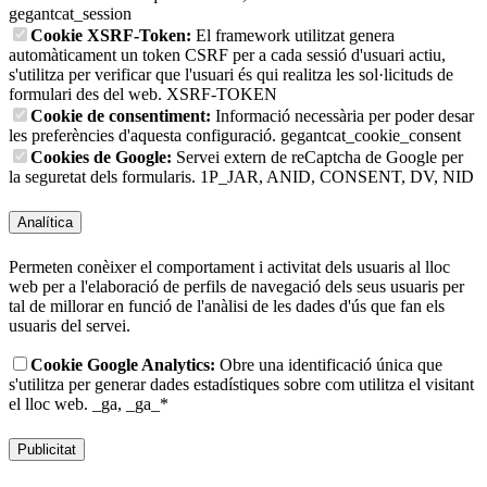
gegantcat_session
Cookie XSRF-Token:
El framework utilitzat genera
automàticament un token CSRF per a cada sessió d'usuari actiu,
s'utilitza per verificar que l'usuari és qui realitza les sol·licituds de
formulari des del web.
XSRF-TOKEN
Cookie de consentiment:
Informació necessària per poder desar
les preferències d'aquesta configuració.
gegantcat_cookie_consent
Cookies de Google:
Servei extern de reCaptcha de Google per
la seguretat dels formularis.
1P_JAR, ANID, CONSENT, DV, NID
Analítica
Permeten conèixer el comportament i activitat dels usuaris al lloc
web per a l'elaboració de perfils de navegació dels seus usuaris per
tal de millorar en funció de l'anàlisi de les dades d'ús que fan els
usuaris del servei.
Cookie Google Analytics:
Obre una identificació única que
s'utilitza per generar dades estadístiques sobre com utilitza el visitant
el lloc web.
_ga, _ga_*
Publicitat