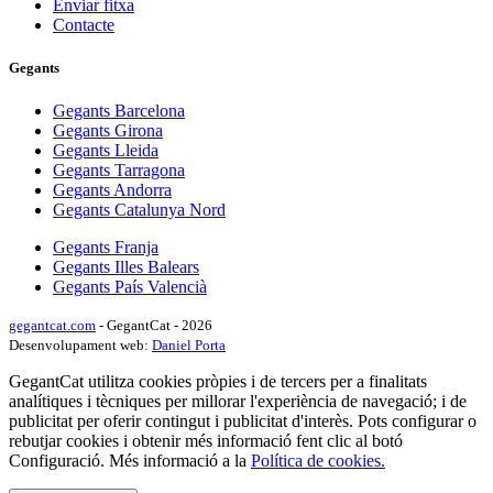
Enviar fitxa
Contacte
Gegants
Gegants Barcelona
Gegants Girona
Gegants Lleida
Gegants Tarragona
Gegants Andorra
Gegants Catalunya Nord
Gegants Franja
Gegants Illes Balears
Gegants País Valencià
gegantcat.com
- GegantCat - 2026
Desenvolupament web:
Daniel Porta
GegantCat utilitza cookies pròpies i de tercers per a finalitats
analítiques i tècniques per millorar l'experiència de navegació; i de
publicitat per oferir contingut i publicitat d'interès. Pots configurar o
rebutjar cookies i obtenir més informació fent clic al botó
Configuració. Més informació a la
Política de cookies.