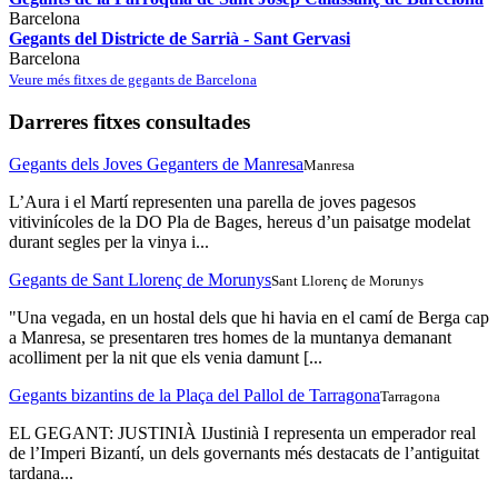
Barcelona
Gegants del Districte de Sarrià - Sant Gervasi
Barcelona
Veure més fitxes de gegants de Barcelona
Darreres fitxes consultades
Gegants dels Joves Geganters de Manresa
Manresa
L’Aura i el Martí representen una parella de joves pagesos
vitivinícoles de la DO Pla de Bages, hereus d’un paisatge modelat
durant segles per la vinya i...
Gegants de Sant Llorenç de Morunys
Sant Llorenç de Morunys
"Una vegada, en un hostal dels que hi havia en el camí de Berga cap
a Manresa, se presentaren tres homes de la muntanya demanant
acolliment per la nit que els venia damunt [...
Gegants bizantins de la Plaça del Pallol de Tarragona
Tarragona
EL GEGANT: JUSTINIÀ IJustinià I representa un emperador real
de l’Imperi Bizantí, un dels governants més destacats de l’antiguitat
tardana...