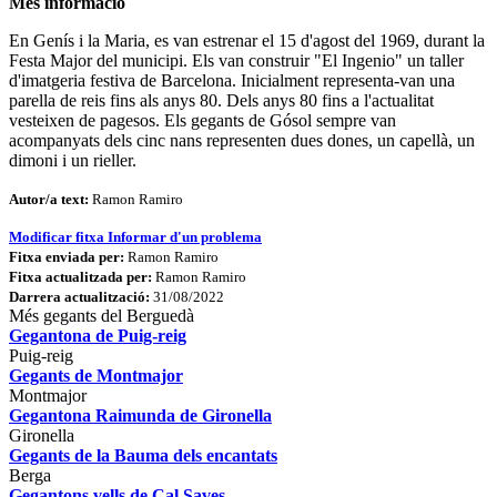
Més informació
En Genís i la Maria, es van estrenar el 15 d'agost del 1969, durant la
Festa Major del municipi. Els van construir "El Ingenio" un taller
d'imatgeria festiva de Barcelona. Inicialment representa-van una
parella de reis fins als anys 80. Dels anys 80 fins a l'actualitat
vesteixen de pagesos. Els gegants de Gósol sempre van
acompanyats dels cinc nans representen dues dones, un capellà, un
dimoni i un rieller.
Autor/a text:
Ramon Ramiro
Modificar fitxa
Informar d'un problema
Fitxa enviada per:
Ramon Ramiro
Fitxa actualitzada per:
Ramon Ramiro
Darrera actualització:
31/08/2022
Més gegants del Berguedà
Gegantona de Puig-reig
Puig-reig
Gegants de Montmajor
Montmajor
Gegantona Raimunda de Gironella
Gironella
Gegants de la Bauma dels encantats
Berga
Gegantons vells de Cal Saves