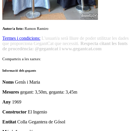
Autor/a foto:
Ramon Ramiro
Termes i condicions:
L'usuari/a serà lliure de poder utilitzar les dades
que proporciona GegantCat que necessiti.
Respecta citant les fonts
de procedència: @gegantcat i www.gegantcat.com
Comparteix a les xarxes:
Informació dels gegants
Noms
Genís i Maria
Mesures
gegant: 3,50m, geganta: 3,45m
Any
1969
Constructor
El Ingenio
Entitat
Colla Gegantera de Gósol