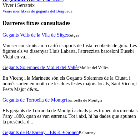
Viver i Serrateix
Veure més fitxes de gegants del Berguedà
Darreres fitxes consultades
Gegants Vells de la Vila de Sitges
Sitges
Van ser construïts amb cartó i suports de fusta recoberts de guix. Les
figures els va dissenyar Lluís Labarta, l'attrezzista barceloní Eusebi
Vidal en va...
Gegants Solemnes de Mollet del Vallès
Mollet del Vallès
En Vicenç i la Marinette són els Gegants Solemnes de la Ciutat, i
només surten en motiu de les dues festes majors locals, Sant Vicenç i
Festa Major d&rs...
Gegants de Torroella de Montgrí
Torroella de Montgrí
Els gegants de Torroella de Montgrí actuals ja es troben documentats
l’any 1880, quan es van estrenar. Tot i així, hi ha dades que apunten
la presència d...
Gegants de Balsareny - Els K + Sonen
Balsareny