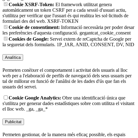
Cookie XSRF-Token:
El framework utilitzat genera
automàticament un token CSRF per a cada sessió d'usuari actiu,
s'utilitza per verificar que l'usuari és qui realitza les sol·licituds de
formulari des del web.
XSRF-TOKEN
Cookie de consentiment:
Informació necessària per poder desar
les preferències d'aquesta configuració.
gegantcat_cookie_consent
Cookies de Google:
Servei extern de reCaptcha de Google per
la seguretat dels formularis.
1P_JAR, ANID, CONSENT, DV, NID
Analítica
Permeten conèixer el comportament i activitat dels usuaris al lloc
web per a l'elaboració de perfils de navegació dels seus usuaris per
tal de millorar en funció de l'anàlisi de les dades d'ús que fan els
usuaris del servei.
Cookie Google Analytics:
Obre una identificació única que
s'utilitza per generar dades estadístiques sobre com utilitza el visitant
el lloc web.
_ga, _ga_*
Publicitat
Permeten gestionar, de la manera més eficaç possible, els espais