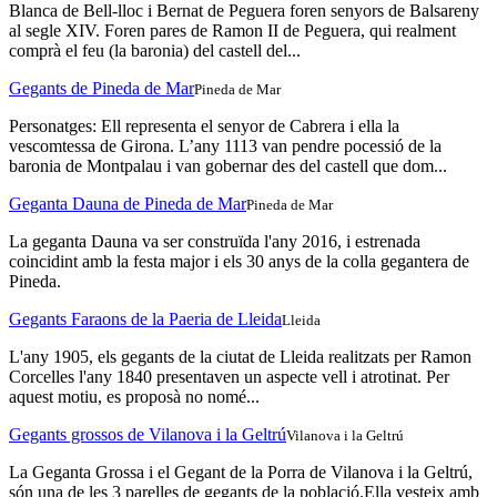
Blanca de Bell-lloc i Bernat de Peguera foren senyors de Balsareny
al segle XIV. Foren pares de Ramon II de Peguera, qui realment
comprà el feu (la baronia) del castell del...
Gegants de Pineda de Mar
Pineda de Mar
Personatges: Ell representa el senyor de Cabrera i ella la
vescomtessa de Girona. L’any 1113 van pendre pocessió de la
baronia de Montpalau i van gobernar des del castell que dom...
Geganta Dauna de Pineda de Mar
Pineda de Mar
La geganta Dauna va ser construïda l'any 2016, i estrenada
coincidint amb la festa major i els 30 anys de la colla gegantera de
Pineda.
Gegants Faraons de la Paeria de Lleida
Lleida
L'any 1905, els gegants de la ciutat de Lleida realitzats per Ramon
Corcelles l'any 1840 presentaven un aspecte vell i atrotinat. Per
aquest motiu, es proposà no nomé...
Gegants grossos de Vilanova i la Geltrú
Vilanova i la Geltrú
La Geganta Grossa i el Gegant de la Porra de Vilanova i la Geltrú,
són una de les 3 parelles de gegants de la població.Ella vesteix amb