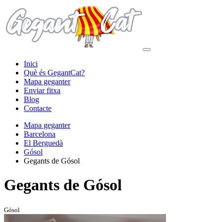
Inici
Què és GegantCat?
Mapa geganter
Enviar fitxa
Blog
Contacte
Mapa geganter
Barcelona
El Berguedà
Gósol
Gegants de Gósol
Gegants de Gósol
Gósol