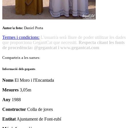
Autor/a foto:
Daniel Porta
Termes i condicions:
L'usuari/a serà lliure de poder utilitzar les dades
que proporciona GegantCat que necessiti.
Respecta citant les fonts
de procedència: @gegantcat i www.gegantcat.com
Comparteix a les xarxes:
Informació dels gegants
Noms
El Moro i l'Encantada
Mesures
3,05m
Any
1988
Constructor
Colla de joves
Entitat
Ajuntament de Font-rubí