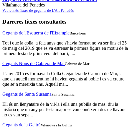
Vilafranca del Penedès
Veure més fitxes de gegants de L'Alt Penedès
Darreres fitxes consultades
Gegants de l'Esquerra de l'Eixample
Barcelona
Tot i que la colla ja feia anys que s'havia format no va ser fins el 25
de maig del 2019 que es va estrenar la primera figura en motiu de la
primera festa de primavera del barri, l...
Gegants Nous de Cabrera de Mar
Cabrera de Mar
L’any 2015 es formava la Colla Gegantera de Cabrera de Mar, ja
que en aquell moment no hi havien gegants al poble i es va creure
que se’n mereixia uns. Aquell ma...
Gegants de Santa Susanna
Santa Susanna
Ell és un llenyataire de la vil·la i ella una pubilla de mas, diu la
història que un any per festa major es van conèixer i des de llavors
no es van sepa...
Gegants de la Geltrú
Vilanova i la Geltrú