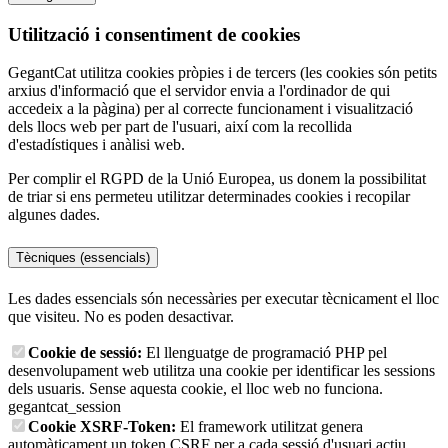
Utilització i consentiment de cookies
GegantCat utilitza cookies pròpies i de tercers (les cookies són petits
arxius d'informació que el servidor envia a l'ordinador de qui
accedeix a la pàgina) per al correcte funcionament i visualització
dels llocs web per part de l'usuari, així com la recollida
d'estadístiques i anàlisi web.
Per complir el RGPD de la Unió Europea, us donem la possibilitat
de triar si ens permeteu utilitzar determinades cookies i recopilar
algunes dades.
Tècniques (essencials)
Les dades essencials són necessàries per executar tècnicament el lloc
que visiteu. No es poden desactivar.
Cookie de sessió:
El llenguatge de programació PHP pel
desenvolupament web utilitza una cookie per identificar les sessions
dels usuaris. Sense aquesta cookie, el lloc web no funciona.
gegantcat_session
Cookie XSRF-Token:
El framework utilitzat genera
automàticament un token CSRF per a cada sessió d'usuari actiu,