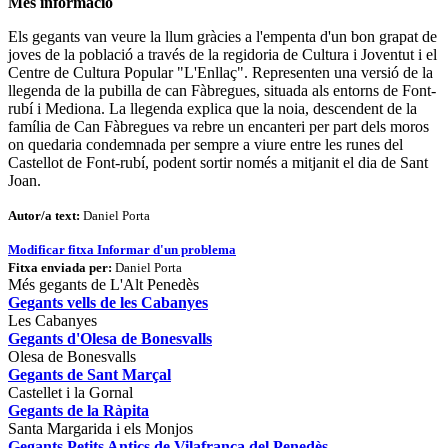
Més informació
Els gegants van veure la llum gràcies a l'empenta d'un bon grapat de
joves de la població a través de la regidoria de Cultura i Joventut i el
Centre de Cultura Popular "L'Enllaç". Representen una versió de la
llegenda de la pubilla de can Fàbregues, situada als entorns de Font-
rubí i Mediona. La llegenda explica que la noia, descendent de la
família de Can Fàbregues va rebre un encanteri per part dels moros
on quedaria condemnada per sempre a viure entre les runes del
Castellot de Font-rubí, podent sortir només a mitjanit el dia de Sant
Joan.
Autor/a text:
Daniel Porta
Modificar fitxa
Informar d'un problema
Fitxa enviada per:
Daniel Porta
Més gegants de L'Alt Penedès
Gegants vells de les Cabanyes
Les Cabanyes
Gegants d'Olesa de Bonesvalls
Olesa de Bonesvalls
Gegants de Sant Marçal
Castellet i la Gornal
Gegants de la Ràpita
Santa Margarida i els Monjos
Gegants Petits Antics de Vilafranca del Penedès