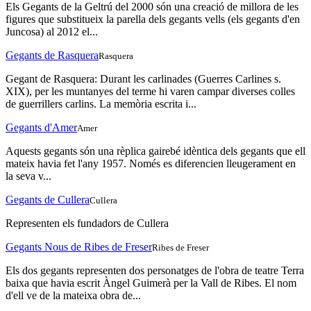
Els Gegants de la Geltrú del 2000 són una creació de millora de les
figures que substitueix la parella dels gegants vells (els gegants d'en
Juncosa) al 2012 el...
Gegants de Rasquera
Rasquera
Gegant de Rasquera: Durant les carlinades (Guerres Carlines s.
XIX), per les muntanyes del terme hi varen campar diverses colles
de guerrillers carlins. La memòria escrita i...
Gegants d'Amer
Amer
Aquests gegants són una rèplica gairebé idèntica dels gegants que ell
mateix havia fet l'any 1957. Només es diferencien lleugerament en
la seva v...
Gegants de Cullera
Cullera
Representen els fundadors de Cullera
Gegants Nous de Ribes de Freser
Ribes de Freser
Els dos gegants representen dos personatges de l'obra de teatre Terra
baixa que havia escrit Àngel Guimerà per la Vall de Ribes. El nom
d'ell ve de la mateixa obra de...