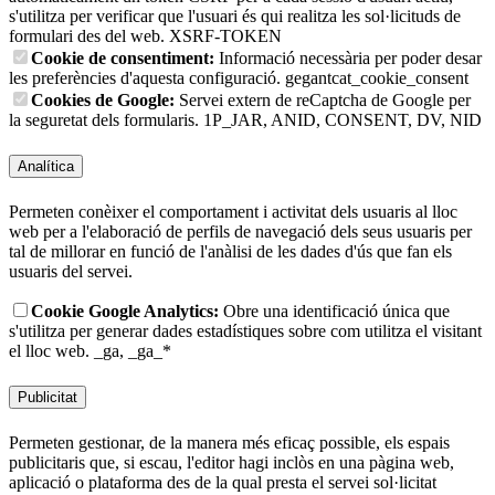
s'utilitza per verificar que l'usuari és qui realitza les sol·licituds de
formulari des del web.
XSRF-TOKEN
Cookie de consentiment:
Informació necessària per poder desar
les preferències d'aquesta configuració.
gegantcat_cookie_consent
Cookies de Google:
Servei extern de reCaptcha de Google per
la seguretat dels formularis.
1P_JAR, ANID, CONSENT, DV, NID
Analítica
Permeten conèixer el comportament i activitat dels usuaris al lloc
web per a l'elaboració de perfils de navegació dels seus usuaris per
tal de millorar en funció de l'anàlisi de les dades d'ús que fan els
usuaris del servei.
Cookie Google Analytics:
Obre una identificació única que
s'utilitza per generar dades estadístiques sobre com utilitza el visitant
el lloc web.
_ga, _ga_*
Publicitat
Permeten gestionar, de la manera més eficaç possible, els espais
publicitaris que, si escau, l'editor hagi inclòs en una pàgina web,
aplicació o plataforma des de la qual presta el servei sol·licitat