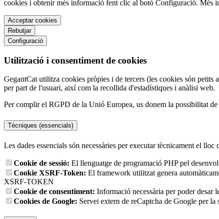
cookies i obtenir més informació fent clic al botó Configuració. Més 
Acceptar cookies
Rebutjar
Configuració
Utilització i consentiment de cookies
GegantCat utilitza cookies pròpies i de tercers (les cookies són petits 
per part de l'usuari, així com la recollida d'estadístiques i anàlisi web.
Per complir el RGPD de la Unió Europea, us donem la possibilitat de tr
Tècniques (essencials)
Les dades essencials són necessàries per executar tècnicament el lloc 
Cookie de sessió:
El llenguatge de programació PHP pel desenvolup
Cookie XSRF-Token:
El framework utilitzat genera automàticament
XSRF-TOKEN
Cookie de consentiment:
Informació necessària per poder desar l
Cookies de Google:
Servei extern de reCaptcha de Google per la s