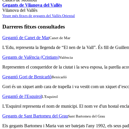
Gegants de Vilanova del Vallès
Vilanova del Vallès
Veure més fitxes de gegants del Vallès Oriental
Darreres fitxes consultades
Gegantó de Canet de Mar
Canet de Mar
L'Edu, representa la llegenda de “El nen de la Vall”. És fill de Guille
Gegants de València (Cristians)
València
Representen el conqueridor de la ciutat i la seva esposa, la parella acos
Gegantó Gori de Benicarló
Benicarló
Gori és un xiquet amb cara de trapella i va vestit com un xiquet d’esco
Gegantó de l'Esquirol
L'Esquirol
L'Esquirol representa el nom de municipi. El nom ve d'un hostal enclav
Gegants de Sant Bartomeu del Grau
Sant Bartomeu del Grau
Els gegants Bartomeu i Maria van ser batejats l'any 1992, els seus padri