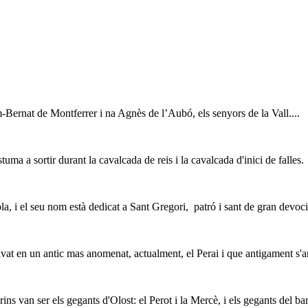
m-Bernat de Montferrer i na Agnès de l’Aubó, els senyors de la Vall....
tuma a sortir durant la cavalcada de reis i la cavalcada d'inici de falles.
la, i el seu nom està dedicat a Sant Gregori, patró i sant de gran devoc
at en un antic mas anomenat, actualment, el Perai i que antigament s'an
ns van ser els gegants d'Olost: el Perot i la Mercè, i els gegants del bar