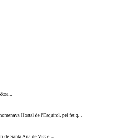
i&oa...
omenava Hostal de l'Esquirol, pel fet q...
ri de Santa Ana de Vic: el...