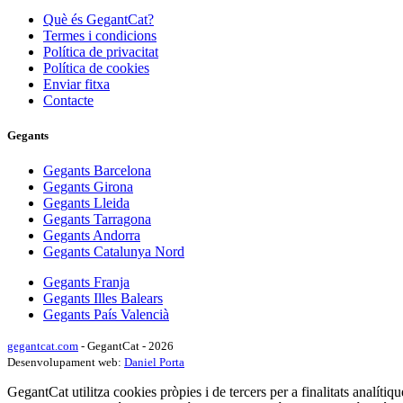
Què és GegantCat?
Termes i condicions
Política de privacitat
Política de cookies
Enviar fitxa
Contacte
Gegants
Gegants Barcelona
Gegants Girona
Gegants Lleida
Gegants Tarragona
Gegants Andorra
Gegants Catalunya Nord
Gegants Franja
Gegants Illes Balears
Gegants País Valencià
gegantcat.com
- GegantCat - 2026
Desenvolupament web:
Daniel Porta
GegantCat utilitza cookies pròpies i de tercers per a finalitats analítiqu