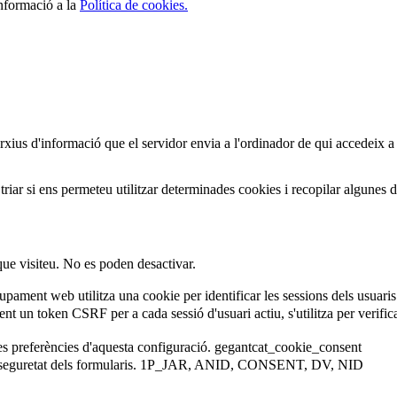
informació a la
Política de cookies.
arxius d'informació que el servidor envia a l'ordinador de qui accedeix a
iar si ens permeteu utilitzar determinades cookies i recopilar algunes 
que visiteu. No es poden desactivar.
ament web utilitza una cookie per identificar les sessions dels usuaris
 un token CSRF per a cada sessió d'usuari actiu, s'utilitza per verificar 
es preferències d'aquesta configuració.
gegantcat_cookie_consent
eguretat dels formularis.
1P_JAR, ANID, CONSENT, DV, NID