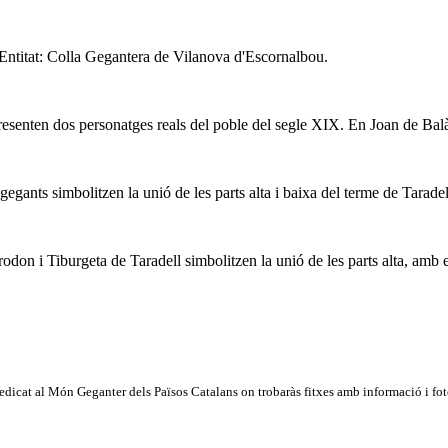
Entitat: Colla Gegantera de Vilanova d'Escornalbou.
presenten dos personatges reals del poble del segle XIX. En Joan de Balà
ants simbolitzen la unió de les parts alta i baixa del terme de Taradel
don i Tiburgeta de Taradell simbolitzen la unió de les parts alta, amb el
dicat al Món Geganter dels Països Catalans on trobaràs fitxes amb informació i fotog