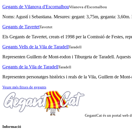
Gegants de Vilanova d'Escornalbou
Vilanova d'Escornalbou
Noms: Agustí i Sebastiana. Mesures: gegant: 3,75m, geganta: 3,60m. 
Gegants de Tavertet
Tavertet
Els Gegants de Tavertet, creats el 1998 per la Comissió de Festes, re
Gegants Vells de la Vila de Taradell
Taradell
Representen Guillem de Mont-rodon i Tiburgeta de Taradell. Aquests geg
Gegants de la Vila de Taradell
Taradell
Representen personatges històrics i reals de la Vila, Guillem de Mont-ro
Veure més fitxes de gegants
GegantCat és un portal web de
Informació