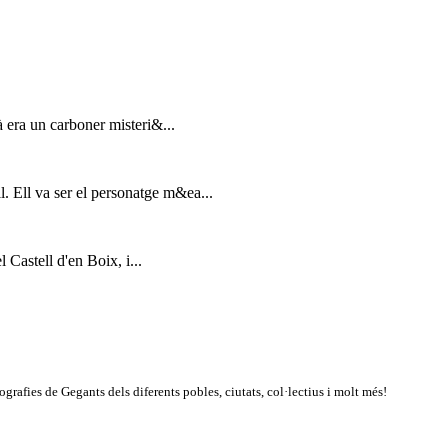
 era un carboner misteri&...
l. Ell va ser el personatge m&ea...
 Castell d'en Boix, i...
rafies de Gegants dels diferents pobles, ciutats, col·lectius i molt més!