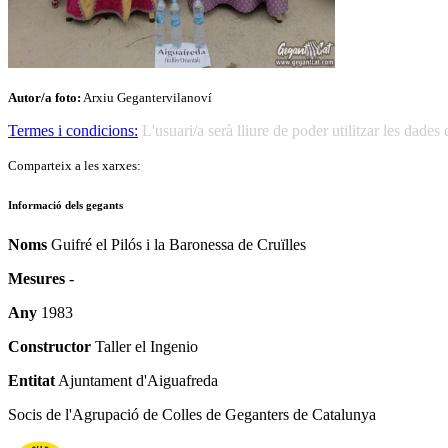
Autor/a foto:
Arxiu Gegantervilanoví
Termes i condicions:
L'usuari/a serà lliure de poder utilitzar les dad
Comparteix a les xarxes:
Informació dels gegants
Noms
Guifré el Pilós i la Baronessa de Cruïlles
Mesures
-
Any
1983
Constructor
Taller el Ingenio
Entitat
Ajuntament d'Aiguafreda
Socis de l'Agrupació de Colles de Geganters de Catalunya