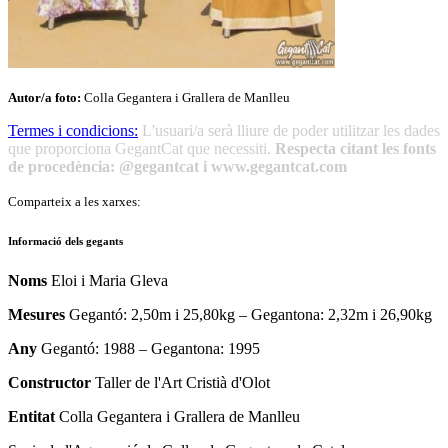
Autor/a foto:
Colla Gegantera i Grallera de Manlleu
Termes i condicions:
L'usuari/a serà lliure de poder utilitzar les dades
que proporciona GegantCat que necessiti.
Respecta citant les fonts
de procedència: @gegantcat i www.gegantcat.com
Comparteix a les xarxes:
Informació dels gegants
Noms
Eloi i Maria Gleva
Mesures
Gegantó: 2,50m i 25,80kg – Gegantona: 2,32m i 26,90kg
Any
Gegantó: 1988 – Gegantona: 1995
Constructor
Taller de l'Art Cristià d'Olot
Entitat
Colla Gegantera i Grallera de Manlleu