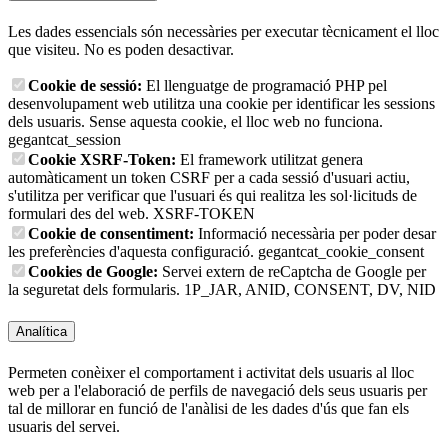
Les dades essencials són necessàries per executar tècnicament el lloc
que visiteu. No es poden desactivar.
Cookie de sessió:
El llenguatge de programació PHP pel
desenvolupament web utilitza una cookie per identificar les sessions
dels usuaris. Sense aquesta cookie, el lloc web no funciona.
gegantcat_session
Cookie XSRF-Token:
El framework utilitzat genera
automàticament un token CSRF per a cada sessió d'usuari actiu,
s'utilitza per verificar que l'usuari és qui realitza les sol·licituds de
formulari des del web.
XSRF-TOKEN
Cookie de consentiment:
Informació necessària per poder desar
les preferències d'aquesta configuració.
gegantcat_cookie_consent
Cookies de Google:
Servei extern de reCaptcha de Google per
la seguretat dels formularis.
1P_JAR, ANID, CONSENT, DV, NID
Analítica
Permeten conèixer el comportament i activitat dels usuaris al lloc
web per a l'elaboració de perfils de navegació dels seus usuaris per
tal de millorar en funció de l'anàlisi de les dades d'ús que fan els
usuaris del servei.