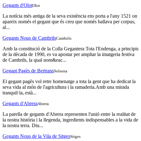
Gegants d'Olot
Olot
La notícia més antiga de la seva existència ens porta a l'any 1521 on
apareix només el gegant que és creu que només ballava per corpus,
al...
Gegants Nous de Cambrils
Cambrils
Amb la constitució de la Colla Gegantera Tota l'Endenga, a principis
de la dècada de 1990, es va apostar per ampliar la imatgeria festiva
de Cambrils, la qual nom&eac...
Gegant Pagès de Bertrans
Solsona
El gegant pagès vol retre homenatge a tota la gent que ha dedicat la
seva vida al món de l'agricultura i la ramaderia.Amb una mirada
tranquil·la, està...
Gegants d'Abrera
Abrera
La parella de gegants d'Abrera representen l'unió entre la realitat de
la nostra história i la llegenda, ingredients indispensables a la vida de
la nostra terra. Diu...
Gegants Nous de la Vila de Sitges
Sitges