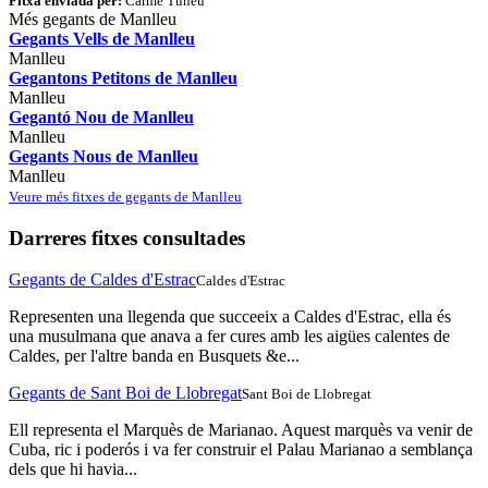
Fitxa enviada per:
Carme Tuneu
Més gegants de Manlleu
Gegants Vells de Manlleu
Manlleu
Gegantons Petitons de Manlleu
Manlleu
Gegantó Nou de Manlleu
Manlleu
Gegants Nous de Manlleu
Manlleu
Veure més fitxes de gegants de Manlleu
Darreres fitxes consultades
Gegants de Caldes d'Estrac
Caldes d'Estrac
Representen una llegenda que succeeix a Caldes d'Estrac, ella és
una musulmana que anava a fer cures amb les aigües calentes de
Caldes, per l'altre banda en Busquets &e...
Gegants de Sant Boi de Llobregat
Sant Boi de Llobregat
Ell representa el Marquès de Marianao. Aquest marquès va venir de
Cuba, ric i poderós i va fer construir el Palau Marianao a semblança
dels que hi havia...