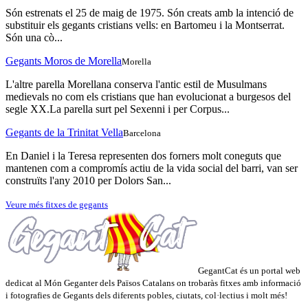
Són estrenats el 25 de maig de 1975. Són creats amb la intenció de
substituir els gegants cristians vells: en Bartomeu i la Montserrat.
Són una cò...
Gegants Moros de Morella
Morella
L'altre parella Morellana conserva l'antic estil de Musulmans
medievals no com els cristians que han evolucionat a burgesos del
segle XX.La parella surt pel Sexenni i per Corpus...
Gegants de la Trinitat Vella
Barcelona
En Daniel i la Teresa representen dos forners molt coneguts que
mantenen com a compromís actiu de la vida social del barri, van ser
construïts l'any 2010 per Dolors San...
Veure més fitxes de gegants
GegantCat és un portal web
dedicat al Món Geganter dels Països Catalans on trobaràs fitxes amb informació
i fotografies de Gegants dels diferents pobles, ciutats, col·lectius i molt més!