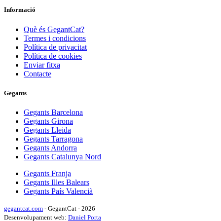
Informació
Què és GegantCat?
Termes i condicions
Política de privacitat
Política de cookies
Enviar fitxa
Contacte
Gegants
Gegants Barcelona
Gegants Girona
Gegants Lleida
Gegants Tarragona
Gegants Andorra
Gegants Catalunya Nord
Gegants Franja
Gegants Illes Balears
Gegants País Valencià
gegantcat.com
- GegantCat - 2026
Desenvolupament web:
Daniel Porta