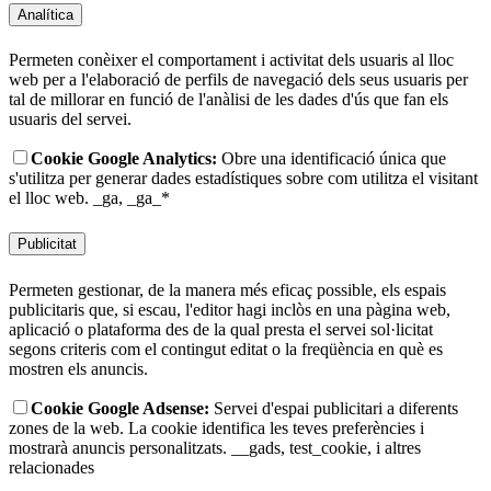
Analítica
Permeten conèixer el comportament i activitat dels usuaris al lloc
web per a l'elaboració de perfils de navegació dels seus usuaris per
tal de millorar en funció de l'anàlisi de les dades d'ús que fan els
usuaris del servei.
Cookie Google Analytics:
Obre una identificació única que
s'utilitza per generar dades estadístiques sobre com utilitza el visitant
el lloc web.
_ga, _ga_*
Publicitat
Permeten gestionar, de la manera més eficaç possible, els espais
publicitaris que, si escau, l'editor hagi inclòs en una pàgina web,
aplicació o plataforma des de la qual presta el servei sol·licitat
segons criteris com el contingut editat o la freqüència en què es
mostren els anuncis.
Cookie Google Adsense:
Servei d'espai publicitari a diferents
zones de la web. La cookie identifica les teves preferències i
mostrarà anuncis personalitzats.
__gads, test_cookie, i altres
relacionades