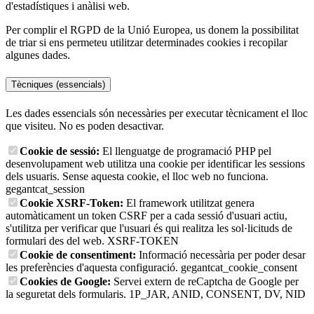
d'estadístiques i anàlisi web.
Per complir el RGPD de la Unió Europea, us donem la possibilitat
de triar si ens permeteu utilitzar determinades cookies i recopilar
algunes dades.
Tècniques (essencials)
Les dades essencials són necessàries per executar tècnicament el lloc
que visiteu. No es poden desactivar.
Cookie de sessió:
El llenguatge de programació PHP pel
desenvolupament web utilitza una cookie per identificar les sessions
dels usuaris. Sense aquesta cookie, el lloc web no funciona.
gegantcat_session
Cookie XSRF-Token:
El framework utilitzat genera
automàticament un token CSRF per a cada sessió d'usuari actiu,
s'utilitza per verificar que l'usuari és qui realitza les sol·licituds de
formulari des del web.
XSRF-TOKEN
Cookie de consentiment:
Informació necessària per poder desar
les preferències d'aquesta configuració.
gegantcat_cookie_consent
Cookies de Google:
Servei extern de reCaptcha de Google per
la seguretat dels formularis.
1P_JAR, ANID, CONSENT, DV, NID