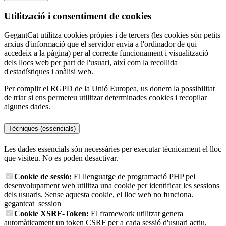
Utilització i consentiment de cookies
GegantCat utilitza cookies pròpies i de tercers (les cookies són petits
arxius d'informació que el servidor envia a l'ordinador de qui
accedeix a la pàgina) per al correcte funcionament i visualització
dels llocs web per part de l'usuari, així com la recollida
d'estadístiques i anàlisi web.
Per complir el RGPD de la Unió Europea, us donem la possibilitat
de triar si ens permeteu utilitzar determinades cookies i recopilar
algunes dades.
Tècniques (essencials)
Les dades essencials són necessàries per executar tècnicament el lloc
que visiteu. No es poden desactivar.
Cookie de sessió:
El llenguatge de programació PHP pel
desenvolupament web utilitza una cookie per identificar les sessions
dels usuaris. Sense aquesta cookie, el lloc web no funciona.
gegantcat_session
Cookie XSRF-Token:
El framework utilitzat genera
automàticament un token CSRF per a cada sessió d'usuari actiu,