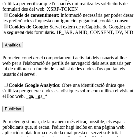
s'utilitza per verificar que l'usuari és qui realitza les sol·licituds de
formulari des del web.
XSRF-TOKEN
Cookie de consentiment:
Informació necessària per poder desar
les preferències d'aquesta configuració.
gegantcat_cookie_consent
Cookies de Google:
Servei extern de reCaptcha de Google per
la seguretat dels formularis.
1P_JAR, ANID, CONSENT, DV, NID
Analítica
Permeten conèixer el comportament i activitat dels usuaris al lloc
web per a l'elaboració de perfils de navegació dels seus usuaris per
tal de millorar en funció de l'anàlisi de les dades d'ús que fan els
usuaris del servei.
Cookie Google Analytics:
Obre una identificació única que
s'utilitza per generar dades estadístiques sobre com utilitza el visitant
el lloc web.
_ga, _ga_*
Publicitat
Permeten gestionar, de la manera més eficaç possible, els espais
publicitaris que, si escau, l'editor hagi inclòs en una pàgina web,
aplicació o plataforma des de la qual presta el servei sol·licitat