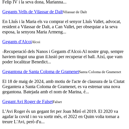
Felip IV i la seva dona, Marianna...
Gegants Vells de Vilassar de Dalt
Vilassar de Dalt
En Lluís i la Maria els va comprar el senyor Lluís Vallet, advocat,
resident a Vilassar de Dalt, a Can Vallet, per obsequiar a la seva
esposa, la senyora Maria Armeng...
Gegants d'Alcoi
Alcoi
-Recuperació dels Nanos i Gegants d'Alcoi-Al nostre grup, sempre
haviem tingut una gran il.lusió per recuperar el ball. Així, que vam
poder localitzar Benedict...
Gegantona de Santa Coloma de Gramenet
Santa Coloma de Gramenet
El 18 de maig de 2024, amb motiu de l'acte de clausura de la Ciutat
Gegantera a Santa Coloma de Gramenet, es va estrenar una nova
gegantona. Batejada amb el nom de Marina, é...
Gegant Avi Roger de Falset
Falset
L'Avi Roger és un gegant fet per Joan Miró el 2019. El 2020 va
agafar la covid i no va sortir més, el 2022 en Quim volia tornar a
treure L'Avi, però d'u...