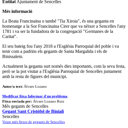
Entitat
Ajuntament de Sencelles
Més informació
La Beata Francinaina o també "Tia Xiroia", és una geganta en
homenatge a la Sor Francinaina Cirer que va nèixer a Sencelles l'any
1781 i va ser la fundadora de la congregació "Germanes de la
Caritat".
El seu bateig fou l'any 2018 a l'Església Parroquial del poble i va
tenir com a padrins els gegants de Santa Margalida i els de
Binissalem.
Actualment la geganta surt només dies importants, com la seva festa,
però se la pot visitar a l'Església Parroquial de Sencelles juntament
amb la resta de figures del municipi.
Autor/a text:
Álvaro Lozano
Modificar fitxa
Informar d'un problema
Fitxa enviada per:
Álvaro Lozano Ruiz
Més gegants de Sencelles
Gegant Sant Cristòfol de Biniali
Sencelles
Veure més fitxes de gegants de Sencelles