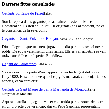
Darreres fitxes consultades
Gegants burgesos de Falset
Falset
Són la rèplica d'uns gegants que actualment resten al Museu
Comarcal del Castell de Falset. Els originals (fins al moment) no es
te constància de la seva const...
Gegants de Santa Eulàlia de Ronçana
Santa Eulàlia de Ronçana
Diu la llegenda que uns nens jugaven un dia per un bosc del nostre
poble. De sobte varen sentir unes rialles. Ells es van acostar i es van
trobar uns follets molt petits. Els folle...
Gegant de Calldetenes
Calldetenes
Va ser construït a partir d'un capgròs i el va fer la gent del poble
l'any 1982. El seu nom ve que el capgròs malcarat, de menjar tantes
sopetes, es va convertir...
Gegants de Sant Maure de Santa Margarida de Montbui
Santa
Margarida de Montbui
Aquesta parella de gegants va ser construida per persones del barri,
en un projecte que va encapçalar en Pepe Sánchez, representant