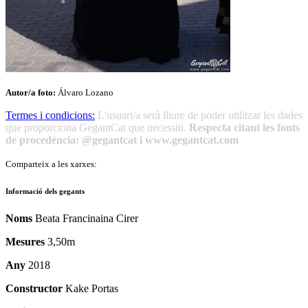
Autor/a foto:
Álvaro Lozano
Termes i condicions:
L'usuari/a serà lliure de poder utilitzar les dades
que proporciona GegantCat que necessiti.
Respecta citant les fonts
de procedència: @gegantcat i www.gegantcat.com
Comparteix a les xarxes:
Informació dels gegants
Noms
Beata Francinaina Cirer
Mesures
3,50m
Any
2018
Constructor
Kake Portas