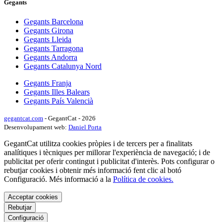
Gegants
Gegants Barcelona
Gegants Girona
Gegants Lleida
Gegants Tarragona
Gegants Andorra
Gegants Catalunya Nord
Gegants Franja
Gegants Illes Balears
Gegants País Valencià
gegantcat.com
- GegantCat - 2026
Desenvolupament web:
Daniel Porta
GegantCat utilitza cookies pròpies i de tercers per a finalitats
analítiques i tècniques per millorar l'experiència de navegació; i de
publicitat per oferir contingut i publicitat d'interès. Pots configurar o
rebutjar cookies i obtenir més informació fent clic al botó
Configuració. Més informació a la
Política de cookies.
Acceptar cookies
Rebutjar
Configuració