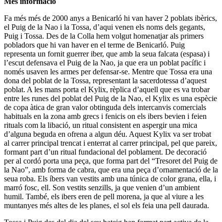
Més informació
Fa més més de 2000 anys a Benicarló hi van haver 2 poblats ibèrics,
el Puig de la Nao i la Tossa, d’aqui venen els noms dels gegants,
Puig i Tossa. Des de la Colla hem volgut homenatjar als primers
pobladors que hi van haver en el terme de Benicarló. Puig
representa un fornit guerrer iber, que amb la seua falcata (espasa) i
l’escut defensava el Puig de la Nao, ja que era un poblat pacífic i
només usaven les armes per defensar-se. Mentre que Tossa era una
dona del poblat de la Tossa, representant la sacerdotessa d’aquest
poblat. A les mans porta el Kylix, rèplica d’aquell que es va trobar
entre les runes del poblat del Puig de la Nao, el Kylix es una espècie
de copa àtica de gran valor obtinguda dels intercanvis comercials
habituals en la zona amb grecs i fenicis on els ibers bevien i feien
rituals com la libació, un ritual consistent en aspergir una mica
d’alguna beguda en ofrena a algun déu. Aquest Kylix va ser trobat
al carrer principal trencat i enterrat al carrer principal, pel que pareix,
formant part d’un ritual fundacional del poblament. De decoració
per al cordó porta una peça, que forma part del “Tresoret del Puig de
la Nao”, amb forma de cabra, que era una peça d’ornamentació de la
seua roba. Els íbers van vestits amb una túnica de color grana, ella, i
marró fosc, ell. Son vestits senzills, ja que venien d’un ambient
humil. També, els ibers eren de pell morena, ja que al viure a les
muntanyes més altes de les planes, el sol els feia una pell daurada.