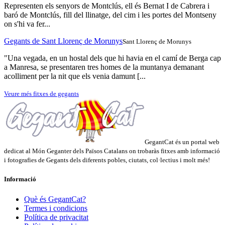
Representen els senyors de Montclús, ell és Bernat I de Cabrera i
baró de Montclús, fill del llinatge, del cim i les portes del Montseny
on s'hi va fer...
Gegants de Sant Llorenç de Morunys
Sant Llorenç de Morunys
"Una vegada, en un hostal dels que hi havia en el camí de Berga cap
a Manresa, se presentaren tres homes de la muntanya demanant
acolliment per la nit que els venia damunt [...
Veure més fitxes de gegants
GegantCat és un portal web
dedicat al Món Geganter dels Països Catalans on trobaràs fitxes amb informació
i fotografies de Gegants dels diferents pobles, ciutats, col·lectius i molt més!
Informació
Què és GegantCat?
Termes i condicions
Política de privacitat