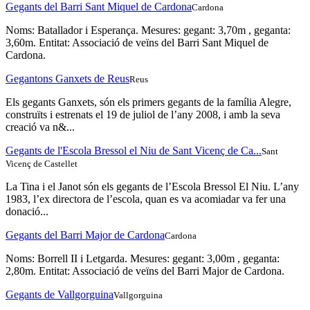
Gegants del Barri Sant Miquel de Cardona
Cardona
Noms: Batallador i Esperança. Mesures: gegant: 3,70m , geganta:
3,60m. Entitat: Associació de veïns del Barri Sant Miquel de
Cardona.
Gegantons Ganxets de Reus
Reus
Els gegants Ganxets, són els primers gegants de la família Alegre,
construïts i estrenats el 19 de juliol de l’any 2008, i amb la seva
creació va n&...
Gegants de l'Escola Bressol el Niu de Sant Vicenç de Ca...
Sant
Vicenç de Castellet
La Tina i el Janot són els gegants de l’Escola Bressol El Niu. L’any
1983, l’ex directora de l’escola, quan es va acomiadar va fer una
donació...
Gegants del Barri Major de Cardona
Cardona
Noms: Borrell II i Letgarda. Mesures: gegant: 3,00m , geganta:
2,80m. Entitat: Associació de veïns del Barri Major de Cardona.
Gegants de Vallgorguina
Vallgorguina