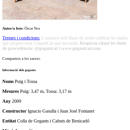
Autor/a foto:
Òscar Nos
Termes i condicions:
L'usuari/a serà lliure de poder utilitzar les dades
que proporciona GegantCat que necessiti.
Respecta citant les fonts
de procedència: @gegantcat i www.gegantcat.com
Comparteix a les xarxes:
Informació dels gegants
Noms
Puig i Tossa
Mesures
Puig: 3,47 m, Tossa: 3,17 m
Any
2009
Constructor
Ignacio Gasulla i Juan José Fontanet
Entitat
Colla de Gegants i Cabuts de Benicarló