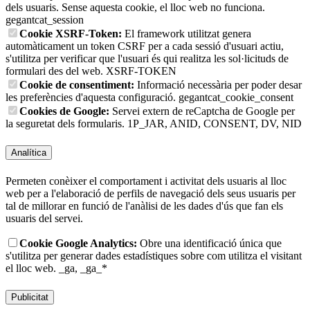
dels usuaris. Sense aquesta cookie, el lloc web no funciona.
gegantcat_session
Cookie XSRF-Token:
El framework utilitzat genera
automàticament un token CSRF per a cada sessió d'usuari actiu,
s'utilitza per verificar que l'usuari és qui realitza les sol·licituds de
formulari des del web.
XSRF-TOKEN
Cookie de consentiment:
Informació necessària per poder desar
les preferències d'aquesta configuració.
gegantcat_cookie_consent
Cookies de Google:
Servei extern de reCaptcha de Google per
la seguretat dels formularis.
1P_JAR, ANID, CONSENT, DV, NID
Analítica
Permeten conèixer el comportament i activitat dels usuaris al lloc
web per a l'elaboració de perfils de navegació dels seus usuaris per
tal de millorar en funció de l'anàlisi de les dades d'ús que fan els
usuaris del servei.
Cookie Google Analytics:
Obre una identificació única que
s'utilitza per generar dades estadístiques sobre com utilitza el visitant
el lloc web.
_ga, _ga_*
Publicitat