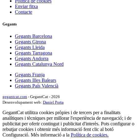
Política de cookies
Enviar fitxa
Contacte
Gegants
Gegants Barcelona
Gegants Girona
Gegants Lleida
Gegants Tarragona
Gegants Andorra
Gegants Catalunya Nord
Gegants Franja
Gegants Illes Balears
Gegants País Valencià
gegantcat.com
- GegantCat - 2026
Desenvolupament web:
Daniel Porta
GegantCat utilitza cookies pròpies i de tercers per a finalitats
analítiques i tècniques per millorar l'experiència de navegació; i de
publicitat per oferir contingut i publicitat d'interès. Pots configurar o
rebutjar cookies i obtenir més informació fent clic al botó
Configuració. Més informació a la
Política de cookies.