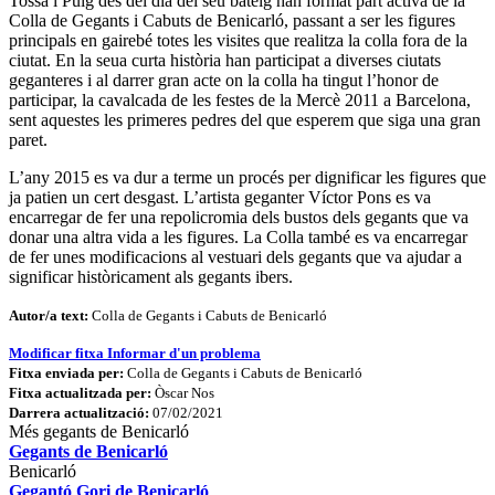
Tossa i Puig des del dia del seu bateig han format part activa de la
Colla de Gegants i Cabuts de Benicarló, passant a ser les figures
principals en gairebé totes les visites que realitza la colla fora de la
ciutat. En la seua curta història han participat a diverses ciutats
geganteres i al darrer gran acte on la colla ha tingut l’honor de
participar, la cavalcada de les festes de la Mercè 2011 a Barcelona,
sent aquestes les primeres pedres del que esperem que siga una gran
paret.
L’any 2015 es va dur a terme un procés per dignificar les figures que
ja patien un cert desgast. L’artista geganter Víctor Pons es va
encarregar de fer una repolicromia dels bustos dels gegants que va
donar una altra vida a les figures. La Colla també es va encarregar
de fer unes modificacions al vestuari dels gegants que va ajudar a
significar històricament als gegants ibers.
Autor/a text:
Colla de Gegants i Cabuts de Benicarló
Modificar fitxa
Informar d'un problema
Fitxa enviada per:
Colla de Gegants i Cabuts de Benicarló
Fitxa actualitzada per:
Òscar Nos
Darrera actualització:
07/02/2021
Més gegants de Benicarló
Gegants de Benicarló
Benicarló
Gegantó Gori de Benicarló