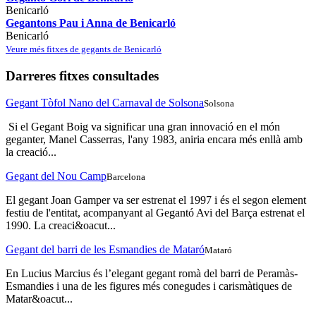
Benicarló
Gegantons Pau i Anna de Benicarló
Benicarló
Veure més fitxes de gegants de Benicarló
Darreres fitxes consultades
Gegant Tòfol Nano del Carnaval de Solsona
Solsona
Si el Gegant Boig va significar una gran innovació en el món
geganter, Manel Casserras, l'any 1983, aniria encara més enllà amb
la creació...
Gegant del Nou Camp
Barcelona
El gegant Joan Gamper va ser estrenat el 1997 i és el segon element
festiu de l'entitat, acompanyant al Gegantó Avi del Barça estrenat el
1990. La creaci&oacut...
Gegant del barri de les Esmandies de Mataró
Mataró
En Lucius Marcius és l’elegant gegant romà del barri de Peramàs-
Esmandies i una de les figures més conegudes i carismàtiques de
Matar&oacut...