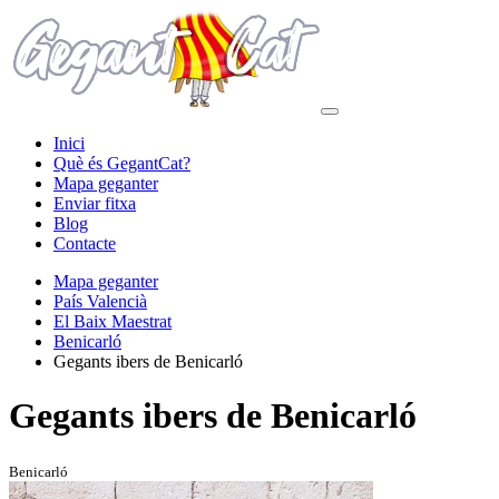
Inici
Què és GegantCat?
Mapa geganter
Enviar fitxa
Blog
Contacte
Mapa geganter
País Valencià
El Baix Maestrat
Benicarló
Gegants ibers de Benicarló
Gegants ibers de Benicarló
Benicarló