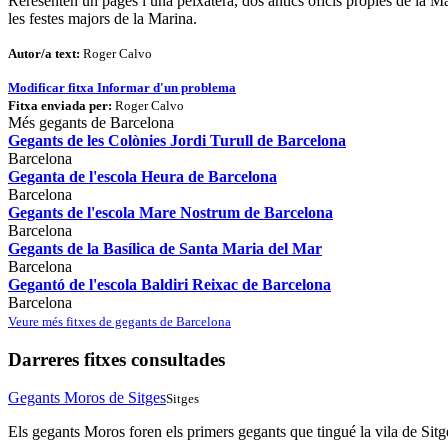
Reresenten un pagès i una peixatera, dos antics oficis propies de la M
les festes majors de la Marina.
Autor/a text:
Roger Calvo
Modificar fitxa
Informar d'un problema
Fitxa enviada per:
Roger Calvo
Més gegants de Barcelona
Gegants de les Colònies Jordi Turull de Barcelona
Barcelona
Geganta de l'escola Heura de Barcelona
Barcelona
Gegants de l'escola Mare Nostrum de Barcelona
Barcelona
Gegants de la Basílica de Santa Maria del Mar
Barcelona
Gegantó de l'escola Baldiri Reixac de Barcelona
Barcelona
Veure més fitxes de gegants de Barcelona
Darreres fitxes consultades
Gegants Moros de Sitges
Sitges
Els gegants Moros foren els primers gegants que tingué la vila de Sit