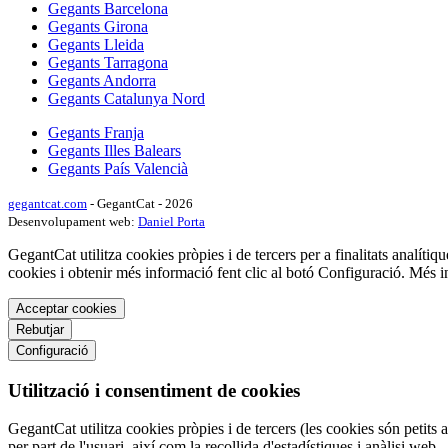
Gegants Barcelona
Gegants Girona
Gegants Lleida
Gegants Tarragona
Gegants Andorra
Gegants Catalunya Nord
Gegants Franja
Gegants Illes Balears
Gegants País Valencià
gegantcat.com
- GegantCat - 2026
Desenvolupament web:
Daniel Porta
GegantCat utilitza cookies pròpies i de tercers per a finalitats analítiqu
cookies i obtenir més informació fent clic al botó Configuració. Més 
Acceptar cookies
Rebutjar
Configuració
Utilització i consentiment de cookies
GegantCat utilitza cookies pròpies i de tercers (les cookies són petits 
per part de l'usuari, així com la recollida d'estadístiques i anàlisi web.