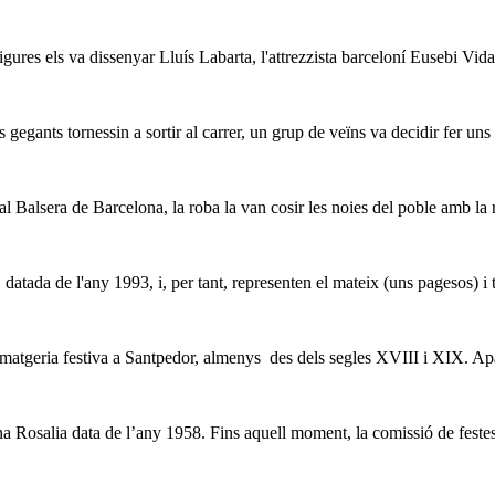
igures els va dissenyar Lluís Labarta, l'attrezzista barceloní Eusebi Vidal
gegants tornessin a sortir al carrer, un grup de veïns va decidir fer uns
ial Balsera de Barcelona, la roba la van cosir les noies del poble amb l
 datada de l'any 1993, i, per tant, representen el mateix (uns pagesos) i 
imatgeria festiva a Santpedor, almenys des dels segles XVIII i XIX. Apa
 Rosalia data de l’any 1958. Fins aquell moment, la comissió de festes 