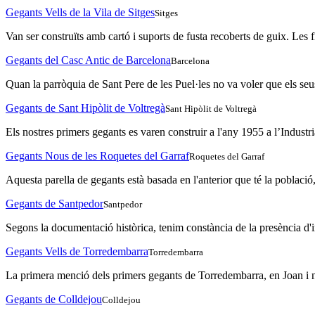
Gegants Vells de la Vila de Sitges
Sitges
Van ser construïts amb cartó i suports de fusta recoberts de guix. Les f
Gegants del Casc Antic de Barcelona
Barcelona
Quan la parròquia de Sant Pere de les Puel·les no va voler que els seus 
Gegants de Sant Hipòlit de Voltregà
Sant Hipòlit de Voltregà
Els nostres primers gegants es varen construir a l'any 1955 a l’Industr
Gegants Nous de les Roquetes del Garraf
Roquetes del Garraf
Aquesta parella de gegants està basada en l'anterior que té la població,
Gegants de Santpedor
Santpedor
Segons la documentació històrica, tenim constància de la presència d'
Gegants Vells de Torredembarra
Torredembarra
La primera menció dels primers gegants de Torredembarra, en Joan i na
Gegants de Colldejou
Colldejou