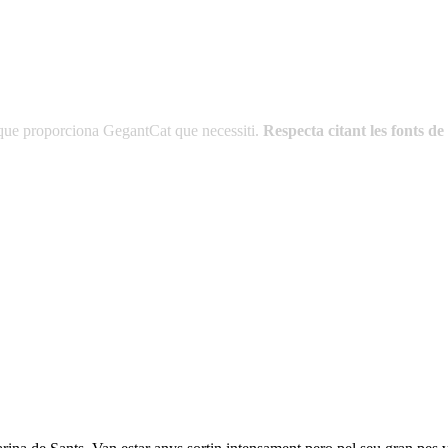
es que proporciona GegantCat que necessiti.
Respecta citant les fonts 