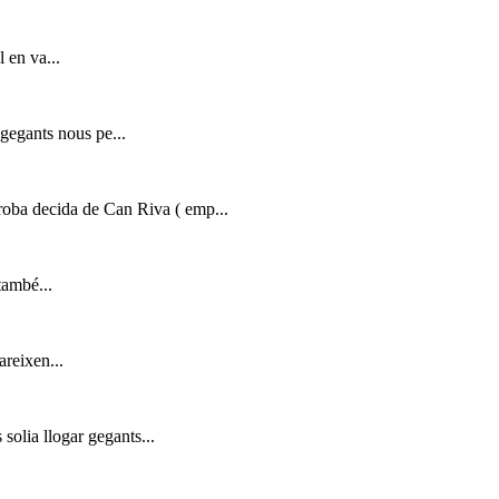
 en va...
 gegants nous pe...
a roba decida de Can Riva ( emp...
també...
reixen...
solia llogar gegants...