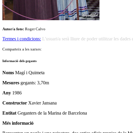
Autor/a foto:
Roger Calvo
Termes i condicions:
L'usuari/a serà lliure de poder utilitzar les dad
Comparteix a les xarxes:
Informació dels gegants
Noms
Magí i Quimeta
Mesures
gegants: 3,70m
Any
1986
Constructor
Xavier Jansana
Entitat
Geganters de la Marina de Barcelona
Més informació