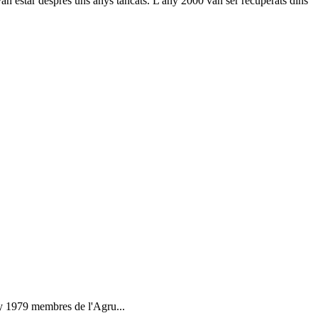
van estar despres uns anys tancats. L'any 2000 van ser recuperats dins
ny 1979 membres de l'Agru...