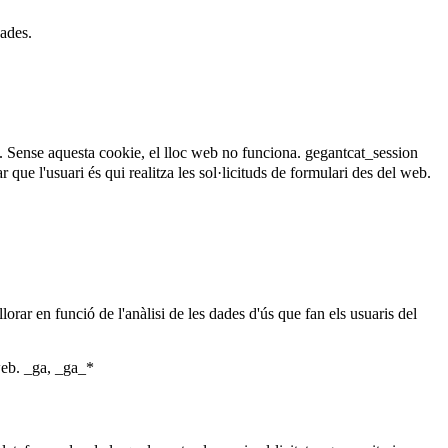
dades.
. Sense aquesta cookie, el lloc web no funciona.
gegantcat_session
que l'usuari és qui realitza les sol·licituds de formulari des del web.
lorar en funció de l'anàlisi de les dades d'ús que fan els usuaris del
web.
_ga, _ga_*