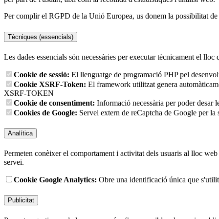
Per complir el RGPD de la Unió Europea, us donem la possibilitat de tr
Tècniques (essencials)
Les dades essencials són necessàries per executar tècnicament el lloc 
Cookie de sessió:
El llenguatge de programació PHP pel desenvolup
Cookie XSRF-Token:
El framework utilitzat genera automàticament
XSRF-TOKEN
Cookie de consentiment:
Informació necessària per poder desar l
Cookies de Google:
Servei extern de reCaptcha de Google per la s
Analítica
Permeten conèixer el comportament i activitat dels usuaris al lloc web p
servei.
Cookie Google Analytics:
Obre una identificació única que s'utilit
Publicitat