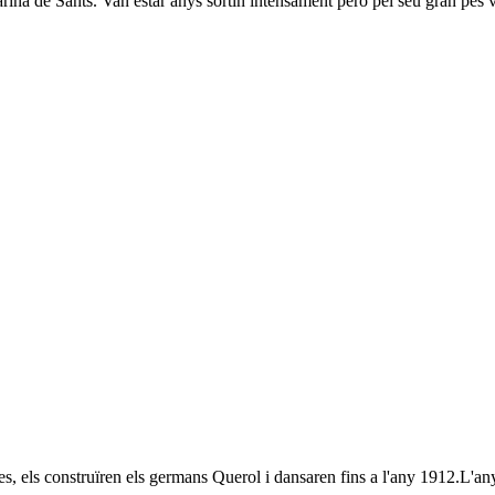
arina de Sants. Van estar anys sortin intensament pero pel seu gran pes 
ges, els construïren els germans Querol i dansaren fins a l'any 1912.L'a