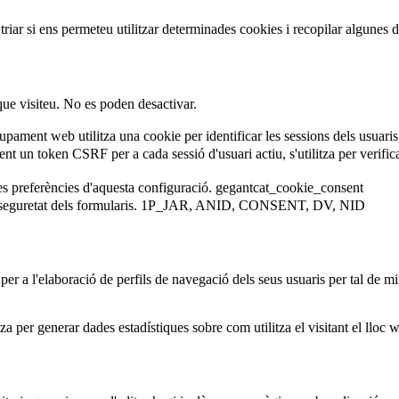
iar si ens permeteu utilitzar determinades cookies i recopilar algunes 
que visiteu. No es poden desactivar.
ament web utilitza una cookie per identificar les sessions dels usuaris
 un token CSRF per a cada sessió d'usuari actiu, s'utilitza per verificar 
es preferències d'aquesta configuració.
gegantcat_cookie_consent
eguretat dels formularis.
1P_JAR, ANID, CONSENT, DV, NID
er a l'elaboració de perfils de navegació dels seus usuaris per tal de mil
za per generar dades estadístiques sobre com utilitza el visitant el lloc 