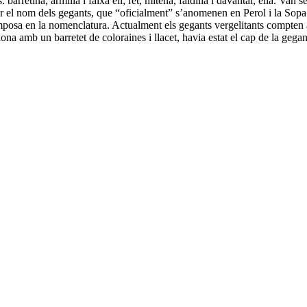
 barretina, armilla i faixa ell; ret, mitena, faldilla i davantal, ella. Van 
r el nom dels gegants, que “oficialment” s’anomenen en Perol i la Sopa. 
’imposa en la nomenclatura. Actualment els gegants vergelitants compt
na amb un barretet de coloraines i llacet, havia estat el cap de la gega