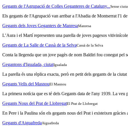
Gegants de l'Agrupació de Colles Geganteres de Cataluny...
Sense ciuta
Els gegants de l'Agrupació van arribar a l'Abadia de Montserrat l'1 de 
Gegants dels Joves Geganters de Manresa
Manresa
L’Aura i el Martí representen una parella de joves pagesos vitivinícol
Gegants de La Salle de Cassà de la Selva
Cassà de la Selva
Conta la llegenda que un jove pagès de nom Baldiri fou conegut pel seu
Gegantons d'Igualada, ciutat
Igualada
La parella és una rèplica exacta, però en petit dels gegants de la ciutat 
Gegants Vells del Masnou
El Masnou
La primera notícia que es té dels Gegants data de l'any 1939. La veu p
Gegants Nous del Prat de Llobregat
El Prat de Llobregat
En Pere i la Paulina són els gegants nous del Prat i existeixen gràcies
Gegants d'Aiguafreda
Aiguafreda