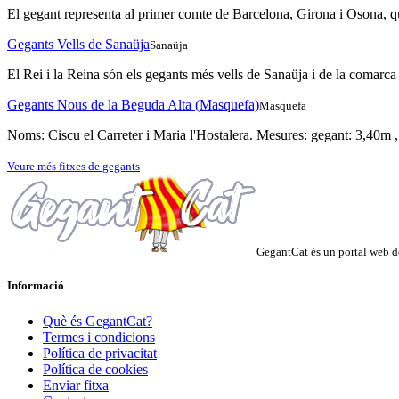
El gegant representa al primer comte de Barcelona, Girona i Osona, qu
Gegants Vells de Sanaüja
Sanaüja
El Rei i la Reina són els gegants més vells de Sanaüja i de la comarca 
Gegants Nous de la Beguda Alta (Masquefa)
Masquefa
Noms: Ciscu el Carreter i Maria l'Hostalera. Mesures: gegant: 3,40m 
Veure més fitxes de gegants
GegantCat és un portal web de
Informació
Què és GegantCat?
Termes i condicions
Política de privacitat
Política de cookies
Enviar fitxa