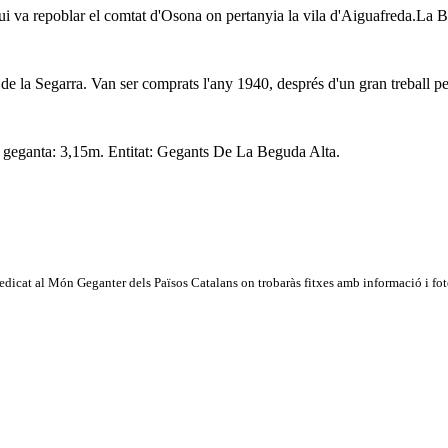
i va repoblar el comtat d'Osona on pertanyia la vila d'Aiguafreda.La Ba
de la Segarra. Van ser comprats l'any 1940, després d'un gran treball per
, geganta: 3,15m. Entitat: Gegants De La Beguda Alta.
dicat al Món Geganter dels Països Catalans on trobaràs fitxes amb informació i fotog