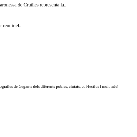
ronessa de Cruïlles representa la...
 reunir el...
rafies de Gegants dels diferents pobles, ciutats, col·lectius i molt més!