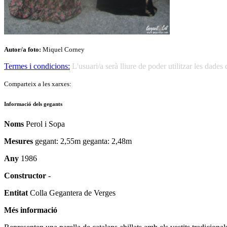
Autor/a foto:
Miquel Corney
Termes i condicions:
L'usuari/a serà lliure de poder utilitzar les dad
Comparteix a les xarxes:
Informació dels gegants
Noms
Perol i Sopa
Mesures
gegant: 2,55m geganta: 2,48m
Any
1986
Constructor
-
Entitat
Colla Gegantera de Verges
Més informació