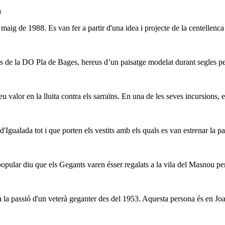
t
maig de 1988. Es van fer a partir d'una idea i projecte de la centellenca
es de la DO Pla de Bages, hereus d’un paisatge modelat durant segles per
 valor en la lluita contra els sarraïns. En una de les seves incursions, 
d'Igualada tot i que porten els vestits amb els quals es van estrenar la pa
opular diu que els Gegants varen ésser regalats a la vila del Masnou per 
 a la passió d'un veterà geganter des del 1953. Aquesta persona és en Joa