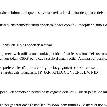
arxius d'informació que el servidor envia a l'ordinador de qui accedeix a
iar si ens permeteu utilitzar determinades cookies i recopilar algunes 
que visiteu. No es poden desactivar.
ament web utilitza una cookie per identificar les sessions dels usuaris
 un token CSRF per a cada sessió d'usuari actiu, s'utilitza per verificar 
es preferències d'aquesta configuració.
gegantcat_cookie_consent
eguretat dels formularis.
1P_JAR, ANID, CONSENT, DV, NID
er a l'elaboració de perfils de navegació dels seus usuaris per tal de mil
za per generar dades estadístiques sobre com utilitza el visitant el lloc 