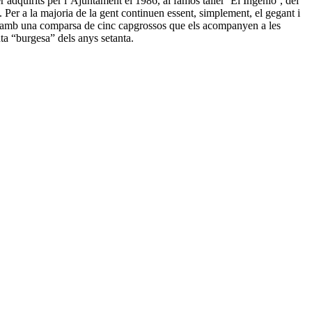
ser adquirits per l’Ajuntament el 1986, al famós taller ‘El Ingenio’, del
Per a la majoria de la gent continuen essent, simplement, el gegant i
en amb una comparsa de cinc capgrossos que els acompanyen a les
nta “burgesa” dels anys setanta.