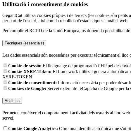
Utilització i consentiment de cookies
GegantCat utilitza cookies pròpies i de tercers (les cookies són petits 
per part de l'usuari, així com la recollida d'estadístiques i anàlisi web.
Per complir el RGPD de la Unió Europea, us donem la possibilitat de tr
Tècniques (essencials)
Les dades essencials són necessàries per executar tècnicament el lloc 
Cookie de sessió:
El llenguatge de programació PHP pel desenvolup
Cookie XSRF-Token:
El framework utilitzat genera automàticament
XSRF-TOKEN
Cookie de consentiment:
Informació necessària per poder desar l
Cookies de Google:
Servei extern de reCaptcha de Google per la s
Analítica
Permeten conèixer el comportament i activitat dels usuaris al lloc web p
servei.
Cookie Google Analytics:
Obre una identificació única que s'utilit