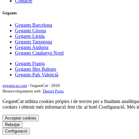
Contacte
Gegants
Gegants Barcelona
Gegants Girona
Gegants Lleida
Gegants Tarragona
Gegants Andorra
Gegants Catalunya Nord
Gegants Franja
Gegants Illes Balears
Gegants País Valencià
gegantcat.com
- GegantCat - 2026
Desenvolupament web:
Daniel Porta
GegantCat utilitza cookies pròpies i de tercers per a finalitats analítiqu
cookies i obtenir més informació fent clic al botó Configuració. Més 
Acceptar cookies
Rebutjar
Configuració