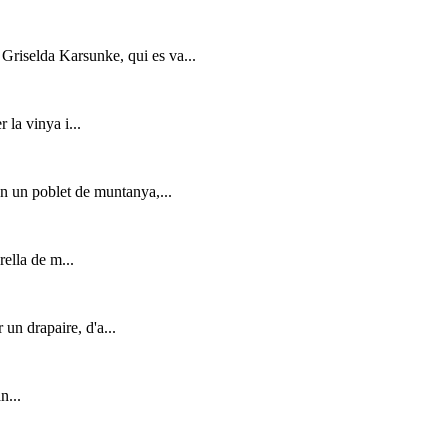
 Griselda Karsunke, qui es va...
 la vinya i...
en un poblet de muntanya,...
rella de m...
un drapaire, d'a...
n...