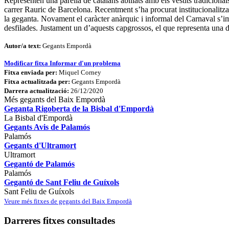
Representen una parella de catalans abillats amb els vestits tradicionals:
carrer Rauric de Barcelona. Recentment s’ha procurat institucionalitza
la geganta. Novament el caràcter anàrquic i informal del Carnaval s
desfilades. Justament un d’aquests capgrossos, el que representa una do
Autor/a text:
Gegants Empordà
Modificar fitxa
Informar d'un problema
Fitxa enviada per:
Miquel Corney
Fitxa actualitzada per:
Gegants Empordà
Darrera actualització:
26/12/2020
Més gegants del Baix Empordà
Geganta Rigoberta de la Bisbal d'Empordà
La Bisbal d'Empordà
Gegants Avis de Palamós
Palamós
Gegants d'Ultramort
Ultramort
Gegantó de Palamós
Palamós
Gegantó de Sant Feliu de Guíxols
Sant Feliu de Guíxols
Veure més fitxes de gegants del Baix Empordà
Darreres fitxes consultades