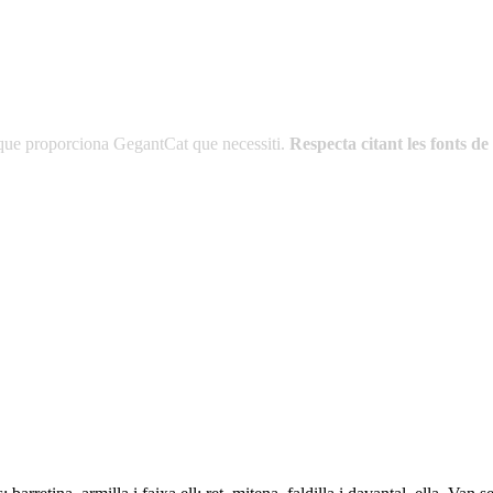
es que proporciona GegantCat que necessiti.
Respecta citant les fonts 