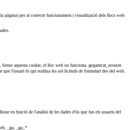
 la pàgina) per al correcte funcionament i visualització dels llocs web
dades.
. Sense aquesta cookie, el lloc web no funciona.
gegantcat_session
que l'usuari és qui realitza les sol·licituds de formulari des del web.
lorar en funció de l'anàlisi de les dades d'ús que fan els usuaris del
web.
_ga, _ga_*