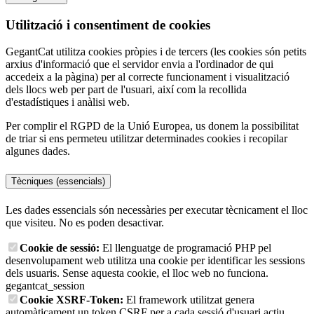
Utilització i consentiment de cookies
GegantCat utilitza cookies pròpies i de tercers (les cookies són petits
arxius d'informació que el servidor envia a l'ordinador de qui
accedeix a la pàgina) per al correcte funcionament i visualització
dels llocs web per part de l'usuari, així com la recollida
d'estadístiques i anàlisi web.
Per complir el RGPD de la Unió Europea, us donem la possibilitat
de triar si ens permeteu utilitzar determinades cookies i recopilar
algunes dades.
Tècniques (essencials)
Les dades essencials són necessàries per executar tècnicament el lloc
que visiteu. No es poden desactivar.
Cookie de sessió:
El llenguatge de programació PHP pel
desenvolupament web utilitza una cookie per identificar les sessions
dels usuaris. Sense aquesta cookie, el lloc web no funciona.
gegantcat_session
Cookie XSRF-Token:
El framework utilitzat genera
automàticament un token CSRF per a cada sessió d'usuari actiu,