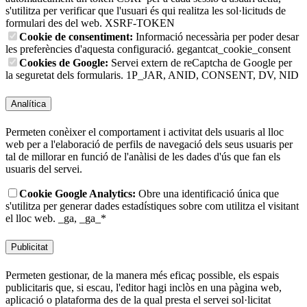
s'utilitza per verificar que l'usuari és qui realitza les sol·licituds de
formulari des del web.
XSRF-TOKEN
Cookie de consentiment:
Informació necessària per poder desar
les preferències d'aquesta configuració.
gegantcat_cookie_consent
Cookies de Google:
Servei extern de reCaptcha de Google per
la seguretat dels formularis.
1P_JAR, ANID, CONSENT, DV, NID
Analítica
Permeten conèixer el comportament i activitat dels usuaris al lloc
web per a l'elaboració de perfils de navegació dels seus usuaris per
tal de millorar en funció de l'anàlisi de les dades d'ús que fan els
usuaris del servei.
Cookie Google Analytics:
Obre una identificació única que
s'utilitza per generar dades estadístiques sobre com utilitza el visitant
el lloc web.
_ga, _ga_*
Publicitat
Permeten gestionar, de la manera més eficaç possible, els espais
publicitaris que, si escau, l'editor hagi inclòs en una pàgina web,
aplicació o plataforma des de la qual presta el servei sol·licitat