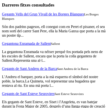
Darreres fitxes consultades
Gegants Vells del Grup Vivall de les Borges Blanques
Les Borges
Blanques
Són dos padrins pagesos, ell conegut com en Peret el pixaner, el seu
nom sortí del carrer Sant Pere, ella la Maria Ganxa que porta a la mà
un postre típ...
Gegantona Enramada de Sallent
Sallent
La gegantona Enramada va néixer perquè fos portada pels nens de
les escoles de Sallent, encara que la porta la colla gegantera de
Sallent.Representa una al·l...
Gegants de Sant Andreu de la Barca
Sant Andreu de la Barca
L'Andreu el barquer, porta a la mà esquerra el símbol del nostre
poble, la barca.La Quimeta, vol representar una bugadera que
rentava al riu. En una mà porta l...
Gegants de Sant Esteve Sesrovires
Sant Esteve Sesrovires
Els gegants de Sant Esteve, en Siset i l'Angeleta, es van batejar
durant la Festa Major de 2005, després d’una llarga etapa de creació