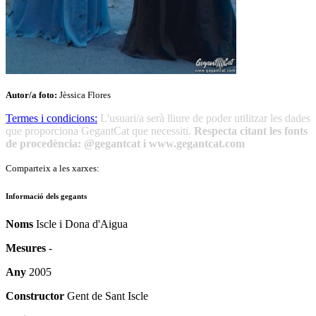
Autor/a foto:
Jèssica Flores
Termes i condicions:
L'usuari/a serà lliure de poder utilitzar les dades
que proporciona GegantCat que necessiti.
Respecta citant les fonts
de procedència: @gegantcat i www.gegantcat.com
Comparteix a les xarxes:
Informació dels gegants
Noms
Iscle i Dona d'Aigua
Mesures
-
Any
2005
Constructor
Gent de Sant Iscle