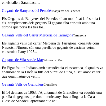
en els tallers Sarandaca,...
Gegants de Banyeres del Penedès
Banyeres del Penedès
Els Gegants de Banyeres del Penedès s’han modificat la fesomia i
els complements dels gegants.El gegant s’ha enriquit amb una
corona que porta les tres tor...
Gegants Vells del Carrer Merceria de Tarragona
Tarragona
Els gegants vells del carrer Merceria de Tarragona, coneguts com
Nassots i Ninons, són una parella de gegants de caràcter veïnal
construïda l’any 1925...
Gegants de Vilassar de Mar
Vilassar de Mar
En Pigat fou un Indiano amb ascendència vilassarenca, el qual es va
enamorar de la Lucía la filla del Virrei de Cuba, el seu amor va fer
que quan hagué de veni...
Gegants Vells de Granollers
Granollers
El 14 de març de 1963, l’Ajuntament de Granollers va adquirir una
parella de gegants que durant molts anys havia llogat a la Casa
Closa de Sabadell, aprofitant que aqu...