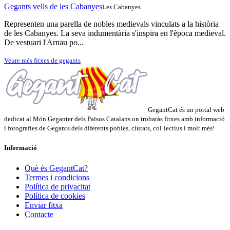
Gegants vells de les Cabanyes
Les Cabanyes
Representen una parella de nobles medievals vinculats a la història
de les Cabanyes. La seva indumentària s'inspira en l'època medieval.
De vestuari l'Arnau po...
Veure més fitxes de gegants
GegantCat és un portal web
dedicat al Món Geganter dels Països Catalans on trobaràs fitxes amb informació
i fotografies de Gegants dels diferents pobles, ciutats, col·lectius i molt més!
Informació
Què és GegantCat?
Termes i condicions
Política de privacitat
Política de cookies
Enviar fitxa
Contacte