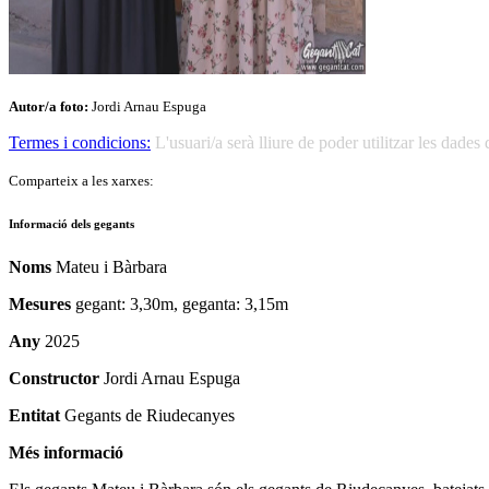
Autor/a foto:
Jordi Arnau Espuga
Termes i condicions:
L'usuari/a serà lliure de poder utilitzar les dad
Comparteix a les xarxes:
Informació dels gegants
Noms
Mateu i Bàrbara
Mesures
gegant: 3,30m, geganta: 3,15m
Any
2025
Constructor
Jordi Arnau Espuga
Entitat
Gegants de Riudecanyes
Més informació