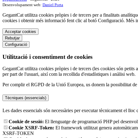
Desenvolupament web:
Daniel Porta
GegantCat utilitza cookies pròpies i de tercers per a finalitats analítiqu
cookies i obtenir més informació fent clic al botó Configuració. Més 
Acceptar cookies
Rebutjar
Configuració
Utilització i consentiment de cookies
GegantCat utilitza cookies pròpies i de tercers (les cookies són petits 
per part de l'usuari, així com la recollida d'estadístiques i anàlisi web.
Per complir el RGPD de la Unió Europea, us donem la possibilitat de tr
Tècniques (essencials)
Les dades essencials són necessàries per executar tècnicament el lloc 
Cookie de sessió:
El llenguatge de programació PHP pel desenvolup
Cookie XSRF-Token:
El framework utilitzat genera automàticament
XSRF-TOKEN