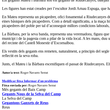
Els gegants Mateu i Bàrbara són els gegants de Riudecanyes, batejats 
Les figures han estat creades per l’escultor Jordi Arnau Espuga, que ha
En Mateu representa un picapedrer, ofici fonamental a Riudecanyes du
eines bàsiques dels picapedrers. Com a detall significatiu, a la maça 
picapedrers del poble per tal d’aconseguir millors condicions laborals, 
La Bàrbara, per la seva banda, representa una veremadora, figura que 
municipi i de la pagesia com a pilar de la vida local. A les mans, duu 
del recinte del Castell Monestir d’Escornalbou.
Els vestits dels gegants ens remeten, naturalment, a principis del segle
reflectit en la seva roba.
Junts, el Mateu i la Bàrbara escenifiquen el passat de Riudecanyes. Els 
Autor/a text:
Roger Navarro Serrat
Modificar fitxa
Informar d'un problema
Fitxa enviada per:
Roger Navarro Serrat
Més gegants del Baix Camp
Gegants Nous de la Selva del Camp
La Selva del Camp
Gegantons Ganxets de Reus
Reus