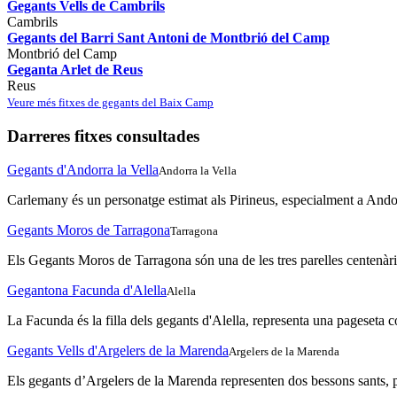
Gegants Vells de Cambrils
Cambrils
Gegants del Barri Sant Antoni de Montbrió del Camp
Montbrió del Camp
Geganta Arlet de Reus
Reus
Veure més fitxes de gegants del Baix Camp
Darreres fitxes consultades
Gegants d'Andorra la Vella
Andorra la Vella
Carlemany és un personatge estimat als Pirineus, especialment a Andor
Gegants Moros de Tarragona
Tarragona
Els Gegants Moros de Tarragona són una de les tres parelles centenàrie
Gegantona Facunda d'Alella
Alella
La Facunda és la filla dels gegants d'Alella, representa una pageseta c
Gegants Vells d'Argelers de la Marenda
Argelers de la Marenda
Els gegants d’Argelers de la Marenda representen dos bessons sants, p