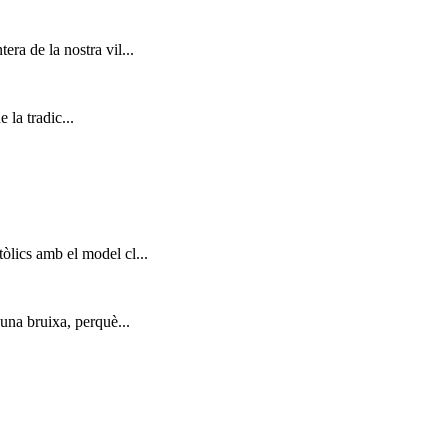
era de la nostra vil...
 la tradic...
tòlics amb el model cl...
 una bruixa, perquè...