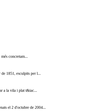
, més concretam...
de 1851, esculpits per l...
a la vila i plat t&iac...
nats el 2 d'octubre de 2004...