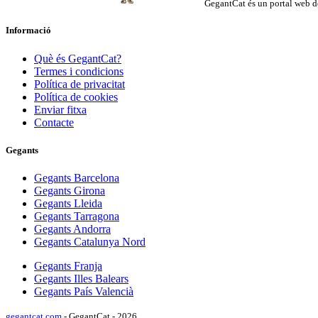
GegantCat és un portal web de
Informació
Què és GegantCat?
Termes i condicions
Política de privacitat
Política de cookies
Enviar fitxa
Contacte
Gegants
Gegants Barcelona
Gegants Girona
Gegants Lleida
Gegants Tarragona
Gegants Andorra
Gegants Catalunya Nord
Gegants Franja
Gegants Illes Balears
Gegants País Valencià
gegantcat.com
- GegantCat - 2026