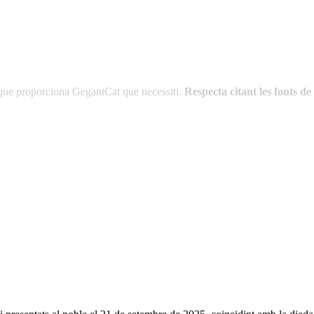
es que proporciona GegantCat que necessiti.
Respecta citant les fonts 