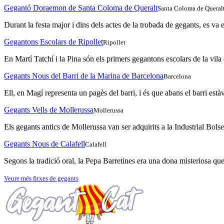
Gegantó Doraemon de Santa Coloma de Queralt
Santa Coloma de Queral
Durant la festa major i dins dels actes de la trobada de gegants, es va 
Gegantons Escolars de Ripollet
Ripollet
En Martí Tatchí i la Pina són els primers gegantons escolars de la vila de
Gegants Nous del Barri de la Marina de Barcelona
Barcelona
Ell, en Magí representa un pagès del barri, i és que abans el barri est
Gegants Vells de Mollerussa
Mollerussa
Els gegants antics de Mollerussa van ser adquirits a la Industrial Bols
Gegants Nous de Calafell
Calafell
Segons la tradició oral, la Pepa Barretines era una dona misteriosa que 
Veure més fitxes de gegants