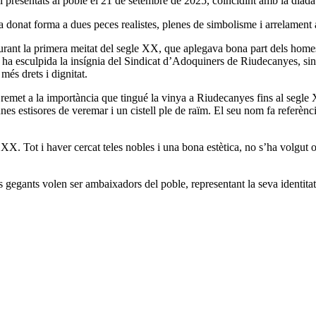
i presentats al poble el 21 de setembre de 2025, coincidint amb la diada
 donat forma a dues peces realistes, plenes de simbolisme i arrelament a
rant la primera meitat del segle XX, que aplegava bona part dels homes
hi ha esculpida la insígnia del Sindicat d’Adoquiners de Riudecanyes, s
més drets i dignitat.
remet a la importància que tingué la vinya a Riudecanyes fins al segle 
unes estisores de veremar i un cistell ple de raïm. El seu nom fa referèn
 XX. Tot i haver cercat teles nobles i una bona estètica, no s’ha volgut 
gegants volen ser ambaixadors del poble, representant la seva identitat, l