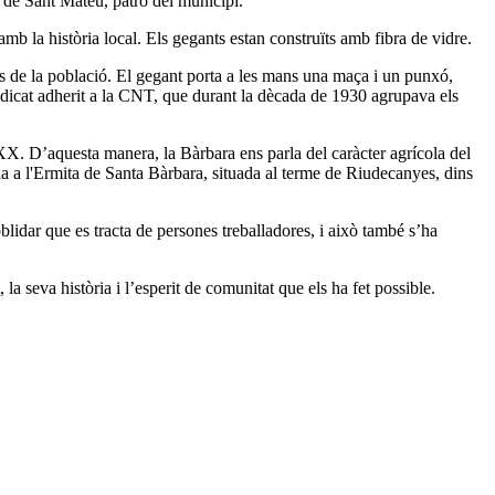
 de Sant Mateu, patró del municipi.
mb la història local. Els gegants estan construïts amb fibra de vidre.
 de la població. El gegant porta a les mans una maça i un punxó,
indicat adherit a la CNT, que durant la dècada de 1930 agrupava els
XX. D’aquesta manera, la Bàrbara ens parla del caràcter agrícola del
cia a l'Ermita de Santa Bàrbara, situada al terme de Riudecanyes, dins
oblidar que es tracta de persones treballadores, i això també s’ha
a seva història i l’esperit de comunitat que els ha fet possible.