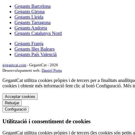
Gegants Barcelona
Gegants Girona
Gegants Lleida
Gegants Tarragona
Gegants Andorra
Gegants Catalunya Nord
Gegants Franja
Gegants Illes Balears
Gegants País Valencià
gegantcat.com
- GegantCat - 2026
Desenvolupament web:
Daniel Porta
GegantCat utilitza cookies pròpies i de tercers per a finalitats analítiqu
cookies i obtenir més informació fent clic al botó Configuració. Més 
Acceptar cookies
Rebutjar
Configuració
Utilització i consentiment de cookies
GegantCat utilitza cookies pròpies i de tercers (les cookies són petits 