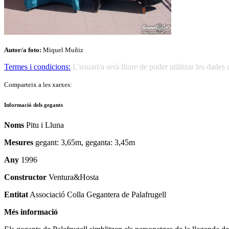
Autor/a foto:
Miquel Muñiz
Termes i condicions:
L'usuari/a serà lliure de poder utilitzar les dad
Comparteix a les xarxes:
Informació dels gegants
Noms
Pitu i Lluna
Mesures
gegant: 3,65m, geganta: 3,45m
Any
1996
Constructor
Ventura&Hosta
Entitat
Associació Colla Gegantera de Palafrugell
Més informació