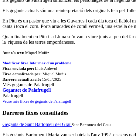
Els gegants de Palafrugell simblitzen els personatges de la llegenda de
Els gegants actuals són una reinterpretació dels originals feta pel Tal
En Pitu és un pastor que viu a les Gavarres i cada dia toca el flabiol 
canta i toca el corn. Porta arracades de corall vermell, una estrella de 
Quan finalment en Pitu i la Lluna se’n van a viure junts al peu del far
la riquesa de les terres empordaneses.
Autor/a text:
Miquel Muñiz
Modificar fitxa
Informar d'un problema
Fitxa enviada per:
Lluís Ardevol
Fitxa actualitzada per:
Miquel Muñiz
Darrera actualització:
15/05/2025
Més gegants de Palafrugell
Gegantet de Palafrugell
Palafrugell
Veure més fitxes de gegants de Palafrugell
Darreres fitxes consultades
Gegants de Sant Bartomeu del Grau
Sant Bartomeu del Grau
Els gegants Bartomeu i Maria van ser batejats l'any 1992, els seus padri