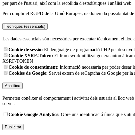
per part de l'usuari, així com la recollida d'estadístiques i anàlisi web.
Per complir el RGPD de la Unió Europea, us donem la possibilitat de tr
Tècniques (essencials)
Les dades essencials són necessàries per executar tècnicament el lloc 
Cookie de sessió:
El llenguatge de programació PHP pel desenvolup
Cookie XSRF-Token:
El framework utilitzat genera automàticament
XSRF-TOKEN
Cookie de consentiment:
Informació necessària per poder desar l
Cookies de Google:
Servei extern de reCaptcha de Google per la s
Analítica
Permeten conèixer el comportament i activitat dels usuaris al lloc web p
servei.
Cookie Google Analytics:
Obre una identificació única que s'utilit
Publicitat