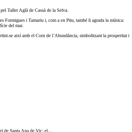
s pel Taller Aglà de Cassà de la Selva.
lles Formigues i Tamariu i, com a en Pitu, també li agrada la música:
fície del mar.
rtint-se així amb el Corn de l’Abundància, simbolitzant la prosperitat i
ri de Santa Ana de Vic: el...