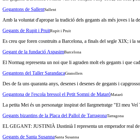
Gegantons de Sallent
Sallent
Amb la voluntat d'apropar la tradició dels gegants als més joves i la 
Gegants de Rupit i Pruit
Rupit i Pruit
Es creu que foren cosntruits a Barcelona, a finals del segle XIX; i la se
Gegant de la fundació Aspasim
Barcelona
El Normag representa un noi que li agraden molt els gegants i que cada 
Gegantons del Taller Sarandaca
Granollers
Des de fa uns quaranta anys, desenes i desenes de gegants i capgrossos
Gegantona de l'escola bressol el Petit Somni de Mataró
Mataró
La petita Mei és un personatge inspirat del llargmetratge "El meu Veí 
Gegants bizantins de la Plaça del Pallol de Tarragona
Tarragona
EL GEGANT: JUSTINIÀ IJustinià I representa un emperador real de l’Im
Gegants de Santa Susanna
Santa Susanna