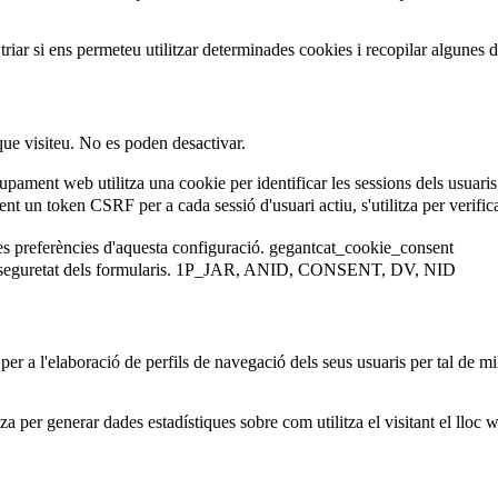
iar si ens permeteu utilitzar determinades cookies i recopilar algunes 
que visiteu. No es poden desactivar.
ament web utilitza una cookie per identificar les sessions dels usuaris
 un token CSRF per a cada sessió d'usuari actiu, s'utilitza per verificar 
es preferències d'aquesta configuració.
gegantcat_cookie_consent
eguretat dels formularis.
1P_JAR, ANID, CONSENT, DV, NID
er a l'elaboració de perfils de navegació dels seus usuaris per tal de mil
za per generar dades estadístiques sobre com utilitza el visitant el lloc 