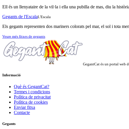
Ell és un llenyataire de la vil·la i ella una pubilla de mas, diu la hist
Gegants de l'Escala
L'Escala
Els gegants representen dos mariners colorats pel mar, el sol i tota me
Veure més fitxes de gegants
GegantCat és un portal web de
Informació
Què és GegantCat?
Termes i condicions
Política de privacitat
Política de cookies
Enviar fitxa
Contacte
Gegants