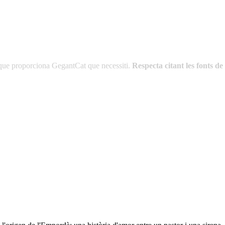
es que proporciona GegantCat que necessiti.
Respecta citant les fonts 