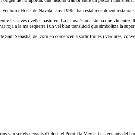
 l'origen de l'Empordà: una història d'amor entre un pastor i una sirena.
ler Ventura i Hosta de Navata l'any 1996 i han estat recentment restaurat
mentre les seves ovelles pasturen. La Lluna és una sirena que viu entre I
mar roja a la ma esquerra i un vel blau translúcid que simbolitza la super
 de Sant Sebastià, del corn en comencen a sortir fruites i verdures, conve
ns van ser els gegants d'Olost: el Perot i la Mercè, i els gegants del bar