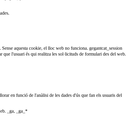
dades.
. Sense aquesta cookie, el lloc web no funciona.
gegantcat_session
que l'usuari és qui realitza les sol·licituds de formulari des del web.
lorar en funció de l'anàlisi de les dades d'ús que fan els usuaris del
web.
_ga, _ga_*