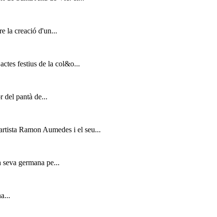
e la creació d'un...
actes festius de la col&o...
r del pantà de...
'artista Ramon Aumedes i el seu...
a seva germana pe...
a...