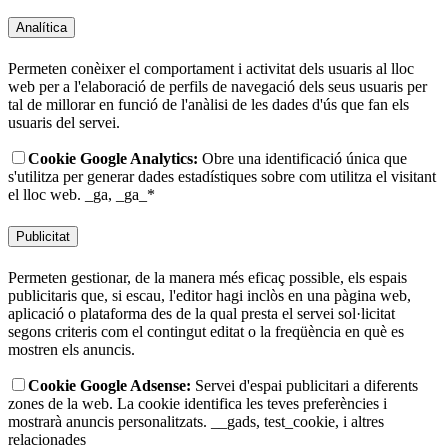
Analítica
Permeten conèixer el comportament i activitat dels usuaris al lloc
web per a l'elaboració de perfils de navegació dels seus usuaris per
tal de millorar en funció de l'anàlisi de les dades d'ús que fan els
usuaris del servei.
Cookie Google Analytics:
Obre una identificació única que
s'utilitza per generar dades estadístiques sobre com utilitza el visitant
el lloc web.
_ga, _ga_*
Publicitat
Permeten gestionar, de la manera més eficaç possible, els espais
publicitaris que, si escau, l'editor hagi inclòs en una pàgina web,
aplicació o plataforma des de la qual presta el servei sol·licitat
segons criteris com el contingut editat o la freqüència en què es
mostren els anuncis.
Cookie Google Adsense:
Servei d'espai publicitari a diferents
zones de la web. La cookie identifica les teves preferències i
mostrarà anuncis personalitzats.
__gads, test_cookie, i altres
relacionades