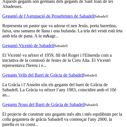
Aquests gegants són germans dels gegants de Sant Joan de les
Abadesses.
Gegantó de l'Agrupació de Pessebristes de Sabadell
Sabadell
Representa un pastor que va adorar el nen Jesús, porta barretina,
faixa, una samarra de llana i una bufanda. La tela del vestit està feta
amb tela de pana. A la m&agr...
Gegantó Vicentó de Sabadell
Sabadell
El Vicentó va néixer el 1959, fill del Roger i l'Elisenda com a
iniciativa de la comissió de festes de la Creu Alta. El Vicentó
representava l'hereu i e...
Gegants Vells del Barri de Gràcia de Sabadell
Sabadell
La Gràcia i l’Anselm són els gegants del barri de Gràcia de
Sabadell. La Gràcia va néixer l’any 1983, coincidint amb el 10è
an...
Gegants Nous del Barri de Gràcia de Sabadell
Sabadell
El projecte de construir uns gegants més alts i més equilibrats per la
colla gegantera de gràcia Sabadell va començar l'any 2000, la
parella es va const...