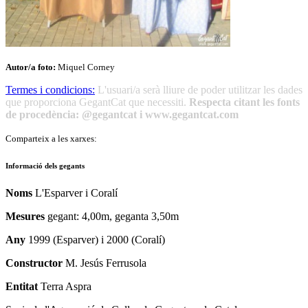
Autor/a foto:
Miquel Corney
Termes i condicions:
L'usuari/a serà lliure de poder utilitzar les dades
que proporciona GegantCat que necessiti.
Respecta citant les fonts
de procedència: @gegantcat i www.gegantcat.com
Comparteix a les xarxes:
Informació dels gegants
Noms
L'Esparver i Coralí
Mesures
gegant: 4,00m, geganta 3,50m
Any
1999 (Esparver) i 2000 (Coralí)
Constructor
M. Jesús Ferrusola
Entitat
Terra Aspra