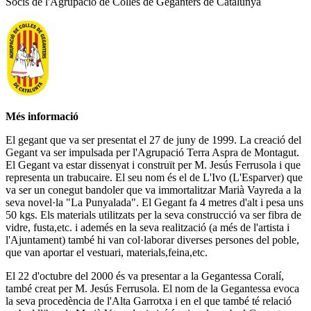
Socis de l'Agrupació de Colles de Geganters de Catalunya
Més informació
El gegant que va ser presentat el 27 de juny de 1999. La creació del
Gegant va ser impulsada per l'Agrupació Terra Aspra de Montagut.
El Gegant va estar dissenyat i construït per M. Jesús Ferrusola i que
representa un trabucaire. El seu nom és el de L'Ivo (L'Esparver) que
va ser un conegut bandoler que va immortalitzar Marià Vayreda a la
seva novel·la "La Punyalada". El Gegant fa 4 metres d'alt i pesa uns
50 kgs. Els materials utilitzats per la seva construcció va ser fibra de
vidre, fusta,etc. i ademés en la seva realització (a més de l'artista i
l'Ajuntament) també hi van col·laborar diverses persones del poble,
que van aportar el vestuari, materials,feina,etc.
El 22 d'octubre del 2000 és va presentar a la Gegantessa Coralí,
també creat per M. Jesús Ferrusola. El nom de la Gegantessa evoca
la seva procedència de l'Alta Garrotxa i en el que també té relació