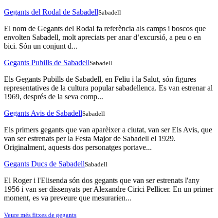
Gegants del Rodal de Sabadell
Sabadell
El nom de Gegants del Rodal fa referència als camps i boscos que
envolten Sabadell, molt apreciats per anar d’excursió, a peu o en
bici. Són un conjunt d...
Gegants Pubills de Sabadell
Sabadell
Els Gegants Pubills de Sabadell, en Feliu i la Salut, són figures
representatives de la cultura popular sabadellenca. Es van estrenar al
1969, després de la seva comp...
Gegants Avis de Sabadell
Sabadell
Els primers gegants que van aparèixer a ciutat, van ser Els Avis, que
van ser estrenats per la Festa Major de Sabadell el 1929.
Originalment, aquests dos personatges portave...
Gegants Ducs de Sabadell
Sabadell
El Roger i l'Elisenda són dos gegants que van ser estrenats l'any
1956 i van ser dissenyats per Alexandre Cirici Pellicer. En un primer
moment, es va preveure que mesurarien...
Veure més fitxes de gegants