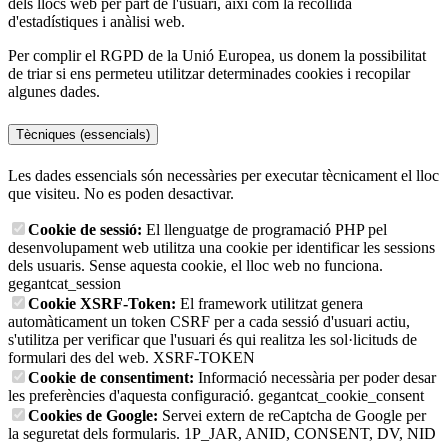
dels llocs web per part de l'usuari, així com la recollida
d'estadístiques i anàlisi web.
Per complir el RGPD de la Unió Europea, us donem la possibilitat
de triar si ens permeteu utilitzar determinades cookies i recopilar
algunes dades.
Tècniques (essencials)
Les dades essencials són necessàries per executar tècnicament el lloc
que visiteu. No es poden desactivar.
Cookie de sessió:
El llenguatge de programació PHP pel
desenvolupament web utilitza una cookie per identificar les sessions
dels usuaris. Sense aquesta cookie, el lloc web no funciona.
gegantcat_session
Cookie XSRF-Token:
El framework utilitzat genera
automàticament un token CSRF per a cada sessió d'usuari actiu,
s'utilitza per verificar que l'usuari és qui realitza les sol·licituds de
formulari des del web.
XSRF-TOKEN
Cookie de consentiment:
Informació necessària per poder desar
les preferències d'aquesta configuració.
gegantcat_cookie_consent
Cookies de Google:
Servei extern de reCaptcha de Google per
la seguretat dels formularis.
1P_JAR, ANID, CONSENT, DV, NID