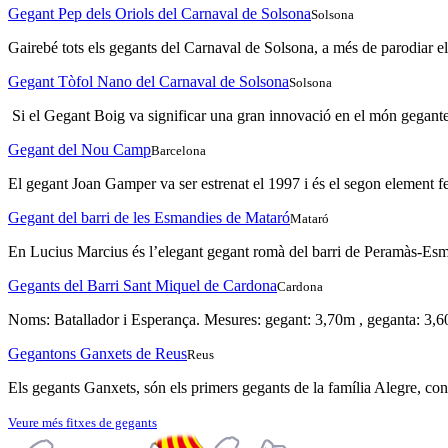
Gegant Pep dels Oriols del Carnaval de Solsona
Solsona
Gairebé tots els gegants del Carnaval de Solsona, a més de parodiar el
Gegant Tòfol Nano del Carnaval de Solsona
Solsona
Si el Gegant Boig va significar una gran innovació en el món geganter
Gegant del Nou Camp
Barcelona
El gegant Joan Gamper va ser estrenat el 1997 i és el segon element fe
Gegant del barri de les Esmandies de Mataró
Mataró
En Lucius Marcius és l’elegant gegant romà del barri de Peramàs-Esm
Gegants del Barri Sant Miquel de Cardona
Cardona
Noms: Batallador i Esperança. Mesures: gegant: 3,70m , geganta: 3,60
Gegantons Ganxets de Reus
Reus
Els gegants Ganxets, són els primers gegants de la família Alegre, const
Veure més fitxes de gegants