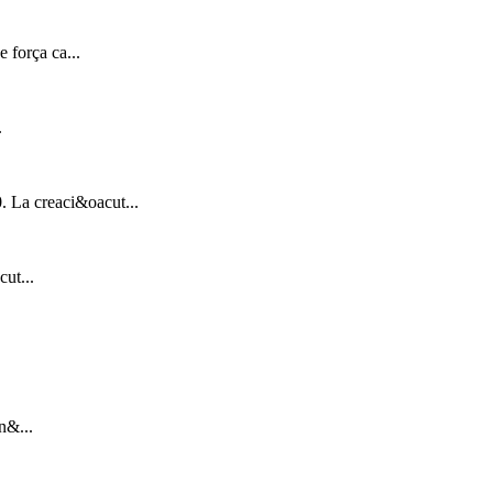
 força ca...
.
0. La creaci&oacut...
ut...
n&...