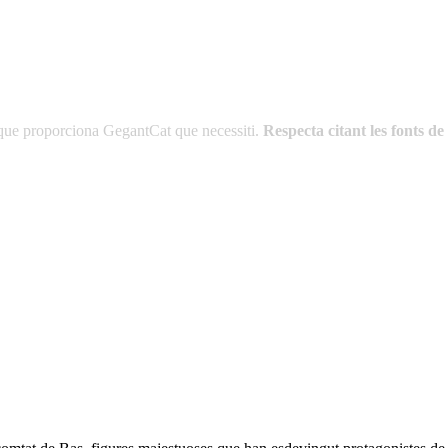
es que proporciona GegantCat que necessiti.
Respecta citant les fonts 