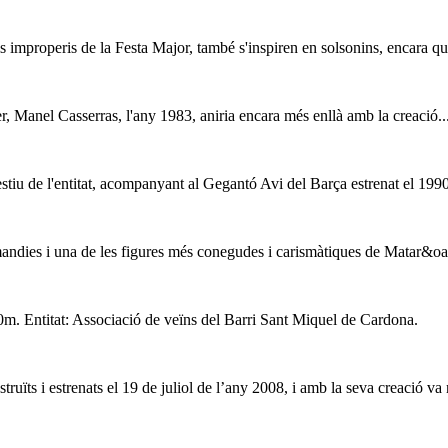
s improperis de la Festa Major, també s'inspiren en solsonins, encara que
, Manel Casserras, l'any 1983, aniria encara més enllà amb la creació..
stiu de l'entitat, acompanyant al Gegantó Avi del Barça estrenat el 199
andies i una de les figures més conegudes i carismàtiques de Matar&oac
m. Entitat: Associació de veïns del Barri Sant Miquel de Cardona.
ruïts i estrenats el 19 de juliol de l’any 2008, i amb la seva creació va 