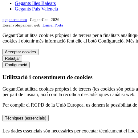
Gegants Illes Balears
Gegants País Valencià
gegantcat.com
- GegantCat - 2026
Desenvolupament web:
Daniel Porta
GegantCat utilitza cookies pròpies i de tercers per a finalitats analítiqu
cookies i obtenir més informació fent clic al botó Configuració. Més 
Acceptar cookies
Rebutjar
Configuració
Utilització i consentiment de cookies
GegantCat utilitza cookies pròpies i de tercers (les cookies són petits 
per part de l'usuari, així com la recollida d'estadístiques i anàlisi web.
Per complir el RGPD de la Unió Europea, us donem la possibilitat de tr
Tècniques (essencials)
Les dades essencials són necessàries per executar tècnicament el lloc 