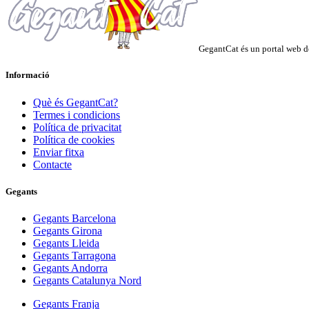
GegantCat és un portal web de
Informació
Què és GegantCat?
Termes i condicions
Política de privacitat
Política de cookies
Enviar fitxa
Contacte
Gegants
Gegants Barcelona
Gegants Girona
Gegants Lleida
Gegants Tarragona
Gegants Andorra
Gegants Catalunya Nord
Gegants Franja