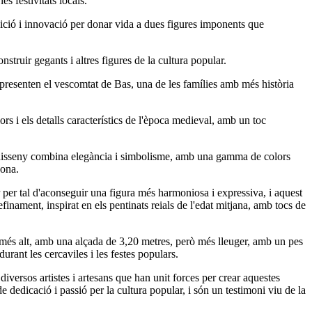
s festivitats locals.
adició i innovació per donar vida a dues figures imponents que
struir gegants i altres figures de la cultura popular.
epresenten el vescomtat de Bas, una de les famílies amb més història
ors i els detalls característics de l'època medieval, amb un toc
 El disseny combina elegància i simbolisme, amb una gamma de colors
zona.
 per tal d'aconseguir una figura més harmoniosa i expressiva, i aquest
finament, inspirat en els pentinats reials de l'edat mitjana, amb tocs de
 més alt, amb una alçada de 3,20 metres, però més lleuger, amb un pes
urant les cercaviles i les festes populars.
versos artistes i artesans que han unit forces per crear aquestes
e dedicació i passió per la cultura popular, i són un testimoni viu de la