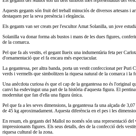
Els gegants del Mallol són un dels símbols més representatius del vesc
Aquests gegants són fruit del treball minuciós de diversos artesans i a
destaquen per la seva presència i elegància.
Els gegants van ser creats per l'escultor Amat Solanilla, un jove estudi
Solanilla va donar forma als bustos i mans de les dues figures, confer
de la comarca.
Pel que fa als vestits, el gegant llueix una indumentària feta per Carlo
d'ornamentació que el fa encara més espectacular.
La gegantessa, per altra banda, porta un vestit confeccionat per Puri
verds i vermells que simbolitzen la riquesa natural de la comarca i la 
Una anècdota curiosa és que el cap de la gegantessa no és l'original q
canvi ha esdevingut una part de la història d'aquesta figura. El pentina
modernitat que fan d'ella una figura única.
Pel que fa a les seves dimensions, la gegantessa fa una alçada de 3,0
de 45 kg aproximadament. Aquesta diferència en el pes i les dimensions f
En resum, els gegants del Mallol no només són una representació del ve
impressionants figures. Els seus detalls, des de la confecció dels vesti
riquesa cultural de la zona.