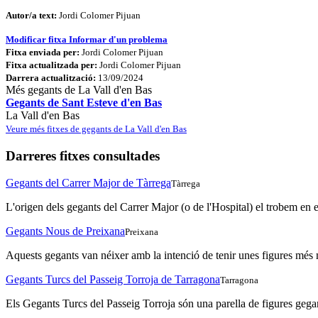
Autor/a text:
Jordi Colomer Pijuan
Modificar fitxa
Informar d'un problema
Fitxa enviada per:
Jordi Colomer Pijuan
Fitxa actualitzada per:
Jordi Colomer Pijuan
Darrera actualització:
13/09/2024
Més gegants de La Vall d'en Bas
Gegants de Sant Esteve d'en Bas
La Vall d'en Bas
Veure més fitxes de gegants de La Vall d'en Bas
Darreres fitxes consultades
Gegants del Carrer Major de Tàrrega
Tàrrega
L'origen dels gegants del Carrer Major (o de l'Hospital) el trobem en el
Gegants Nous de Preixana
Preixana
Aquests gegants van néixer amb la intenció de tenir unes figures més 
Gegants Turcs del Passeig Torroja de Tarragona
Tarragona
Els Gegants Turcs del Passeig Torroja són una parella de figures gega