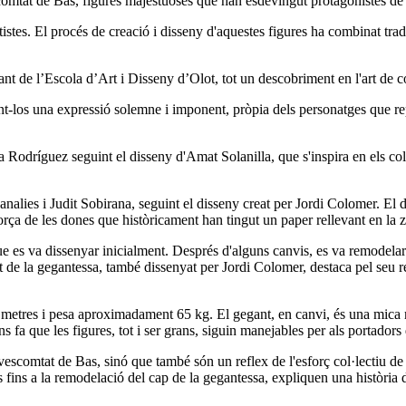
omtat de Bas, figures majestuoses que han esdevingut protagonistes de le
rtistes. El procés de creació i disseny d'aquestes figures ha combinat tr
ant de l’Escola d’Art i Disseny d’Olot, tot un descobriment en l'art de con
int-los una expressió solemne i imponent, pròpia dels personatges que r
ta Rodríguez seguint el disseny d'Amat Solanilla, que s'inspira en els col
 Canalies i Judit Sobirana, seguint el disseny creat per Jordi Colomer.
força de les dones que històricament han tingut un paper rellevant en la 
ue es va dissenyar inicialment. Després d'alguns canvis, es va remodelar
t de la gegantessa, també dissenyat per Jordi Colomer, destaca pel seu re
7 metres i pesa aproximadament 65 kg. El gegant, en canvi, és una mica
a que les figures, tot i ser grans, siguin manejables per als portadors d
scomtat de Bas, sinó que també són un reflex de l'esforç col·lectiu de di
ts fins a la remodelació del cap de la gegantessa, expliquen una història d