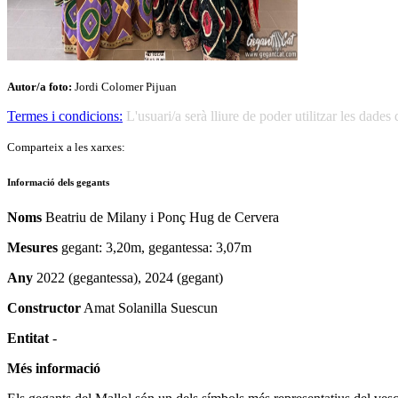
Autor/a foto:
Jordi Colomer Pijuan
Termes i condicions:
L'usuari/a serà lliure de poder utilitzar les dad
Comparteix a les xarxes:
Informació dels gegants
Noms
Beatriu de Milany i Ponç Hug de Cervera
Mesures
gegant: 3,20m, gegantessa: 3,07m
Any
2022 (gegantessa), 2024 (gegant)
Constructor
Amat Solanilla Suescun
Entitat
-
Més informació