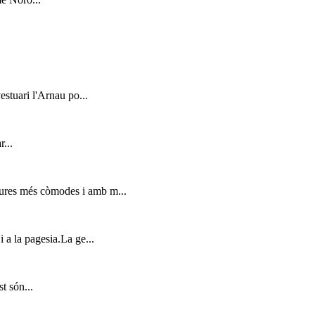
stuari l'Arnau po...
...
igures més còmodes i amb m...
 a la pagesia.La ge...
t són...