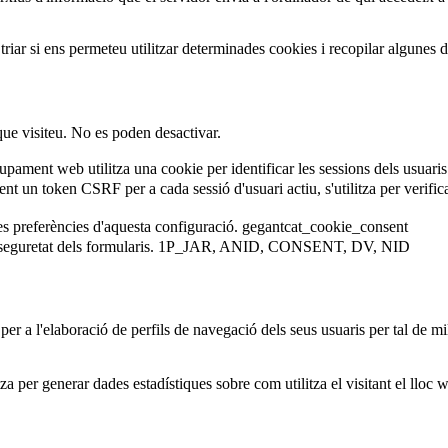
iar si ens permeteu utilitzar determinades cookies i recopilar algunes 
que visiteu. No es poden desactivar.
ament web utilitza una cookie per identificar les sessions dels usuaris
 un token CSRF per a cada sessió d'usuari actiu, s'utilitza per verificar 
es preferències d'aquesta configuració.
gegantcat_cookie_consent
eguretat dels formularis.
1P_JAR, ANID, CONSENT, DV, NID
er a l'elaboració de perfils de navegació dels seus usuaris per tal de mil
za per generar dades estadístiques sobre com utilitza el visitant el lloc 