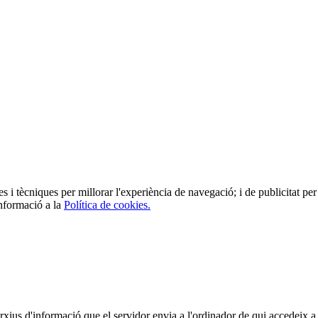
es i tècniques per millorar l'experiència de navegació; i de publicitat per 
informació a la
Política de cookies.
arxius d'informació que el servidor envia a l'ordinador de qui accedeix a