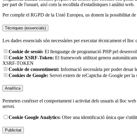
per part de l'usuari, així com la recollida d'estadístiques i anàlisi web.
Per complir el RGPD de la Unió Europea, us donem la possibilitat de tr
Tècniques (essencials)
Les dades essencials són necessàries per executar tècnicament el lloc 
Cookie de sessió:
El llenguatge de programació PHP pel desenvolup
Cookie XSRF-Token:
El framework utilitzat genera automàticament
XSRF-TOKEN
Cookie de consentiment:
Informació necessària per poder desar l
Cookies de Google:
Servei extern de reCaptcha de Google per la s
Analítica
Permeten conèixer el comportament i activitat dels usuaris al lloc web p
servei.
Cookie Google Analytics:
Obre una identificació única que s'utilit
Publicitat