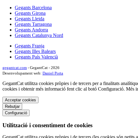
Gegants Barcelona
Gegants Girona
Gegants Lleida
Gegants Tarragona
Gegants Andorra
Gegants Catalunya Nord
Gegants Franja
Gegants Illes Balears
Gegants País Valencià
gegantcat.com
- GegantCat - 2026
Desenvolupament web:
Daniel Porta
GegantCat utilitza cookies pròpies i de tercers per a finalitats analítiqu
cookies i obtenir més informació fent clic al botó Configuració. Més 
Acceptar cookies
Rebutjar
Configuració
Utilització i consentiment de cookies
GegantCat utilitza cookies pròpies i de tercers (les cookies són petits 