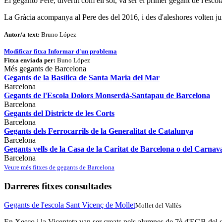
El gegantó Pere, divertit com ell sol, va ser el primer gegant de l'esco
La Gràcia acompanya al Pere des del 2016, i des d'aleshores volten ju
Autor/a text:
Bruno López
Modificar fitxa
Informar d'un problema
Fitxa enviada per:
Buno López
Més gegants de Barcelona
Gegants de la Basílica de Santa Maria del Mar
Barcelona
Gegants de l'Escola Dolors Monserdà-Santapau de Barcelona
Barcelona
Gegants del Districte de les Corts
Barcelona
Gegants dels Ferrocarrils de la Generalitat de Catalunya
Barcelona
Gegants vells de la Casa de la Caritat de Barcelona o del Carnav
Barcelona
Veure més fitxes de gegants de Barcelona
Darreres fitxes consultades
Gegants de l'escola Sant Vicenç de Mollet
Mollet del Vallès
En Xesco i la Vicenteta van ser creats pels alumnes de 7è d'EGB del c