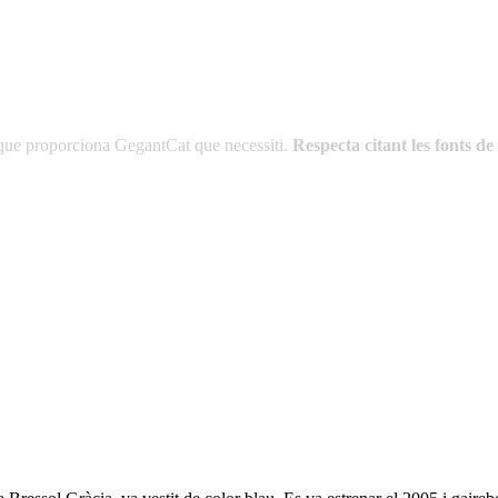
es que proporciona GegantCat que necessiti.
Respecta citant les fonts 