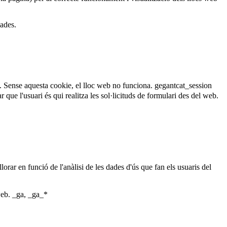
dades.
. Sense aquesta cookie, el lloc web no funciona.
gegantcat_session
que l'usuari és qui realitza les sol·licituds de formulari des del web.
lorar en funció de l'anàlisi de les dades d'ús que fan els usuaris del
web.
_ga, _ga_*