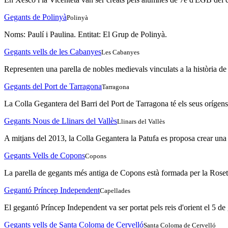
Gegants de Polinyà
Polinyà
Noms: Paulí i Paulina. Entitat: El Grup de Polinyà.
Gegants vells de les Cabanyes
Les Cabanyes
Representen una parella de nobles medievals vinculats a la història de
Gegants del Port de Tarragona
Tarragona
La Colla Gegantera del Barri del Port de Tarragona té els seus orígen
Gegants Nous de Llinars del Vallès
Llinars del Vallès
A mitjans del 2013, la Colla Gegantera la Patufa es proposa crear una
Gegants Vells de Copons
Copons
La parella de gegants més antiga de Copons està formada per la Roseta i
Gegantó Príncep Independent
Capellades
El gegantó Príncep Independent va ser portat pels reis d'orient el 5 de
Gegants vells de Santa Coloma de Cervelló
Santa Coloma de Cervelló