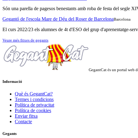
Són una parella de pagesos benestants amb roba de festa del segle XIV
Gegantó de l'escola Mare de Déu del Roser de Barcelona
Barcelona
El curs 2022/23 els alumnes de 4t d'ESO del grup d'aprenentatge-serv
Veure més fitxes de gegants
GegantCat és un portal web de
Informació
Què és GegantCat?
Termes i condicions
Política de privacitat
Política de cookies
Enviar fitxa
Contacte
Gegants