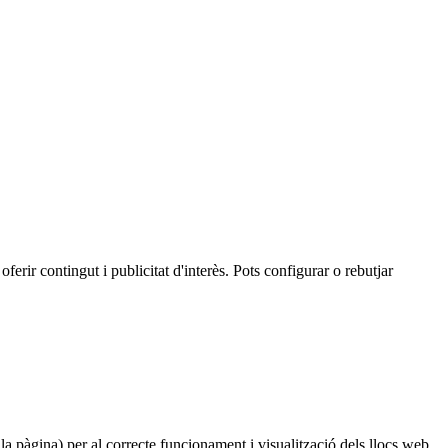
oferir contingut i publicitat d'interès. Pots configurar o rebutjar
 la pàgina) per al correcte funcionament i visualització dels llocs web