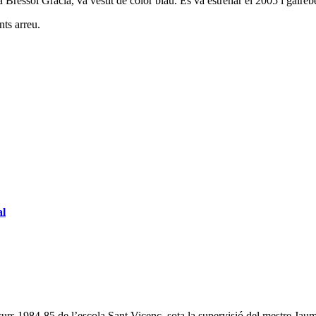
la Bressol Gràcia, va vestit de color blau. Es va estrenar el 2005 i gaireb
nts arreu.
al
urs 1984-85 de l’escola Sant Vicenç, sota la supervisió del mestre Jau