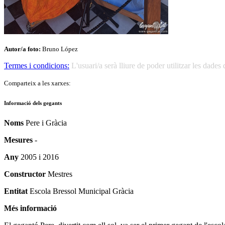
Autor/a foto:
Bruno López
Termes i condicions:
L'usuari/a serà lliure de poder utilitzar les dad
Comparteix a les xarxes:
Informació dels gegants
Noms
Pere i Gràcia
Mesures
-
Any
2005 i 2016
Constructor
Mestres
Entitat
Escola Bressol Municipal Gràcia
Més informació