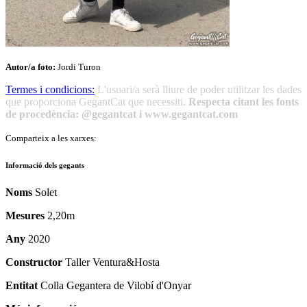
Autor/a foto:
Jordi Turon
Termes i condicions:
L'usuari/a serà lliure de poder utilitzar les dades
que proporciona GegantCat que necessiti.
Respecta citant les fonts
de procedència: @gegantcat i www.gegantcat.com
Comparteix a les xarxes:
Informació dels gegants
Noms
Solet
Mesures
2,20m
Any
2020
Constructor
Taller Ventura&Hosta
Entitat
Colla Gegantera de Vilobí d'Onyar