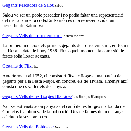
Gegants Pescadors de Salou
Salou
Salou va ser un poble pescador i no podia faltar una representació
del mar a la nostra colla.En Ramón és una representació d'un
pescador de Salou. Va...
Gegants Vells de Torredembarra
Torredembarra
La primera menció dels primers gegants de Torredembarra, en Joan i
na Rosalia data de l’any 1958. Fins aquell moment, la comissió de
festes solia llogar gegants...
Gegants de Flix
Flix
Anteriorment al 1952, el consistori flixenc llogava una parella.de
gegants per a la Festa Major, en concret, els de Tivissa, almenys així
consta que es va fer els dos anys a...
Gegants Vells de les Borges Blanques
Les Borges Blanques
Van ser estrenats acompanyats del canó de les borges i la banda de -
Cornetas i tambores- de la poboació. Des de fa més de trenta anys
celebren la seva gran tro...
Gegants Vells del Poble-sec
Barcelona