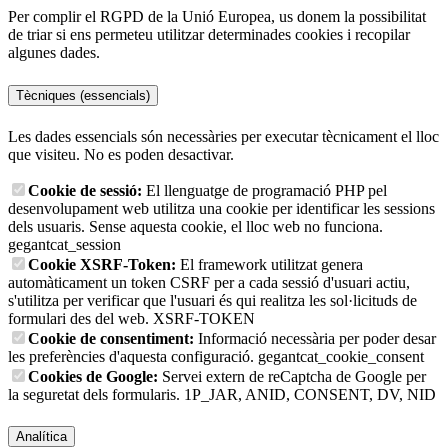
Per complir el RGPD de la Unió Europea, us donem la possibilitat
de triar si ens permeteu utilitzar determinades cookies i recopilar
algunes dades.
Tècniques (essencials)
Les dades essencials són necessàries per executar tècnicament el lloc
que visiteu. No es poden desactivar.
Cookie de sessió:
El llenguatge de programació PHP pel
desenvolupament web utilitza una cookie per identificar les sessions
dels usuaris. Sense aquesta cookie, el lloc web no funciona.
gegantcat_session
Cookie XSRF-Token:
El framework utilitzat genera
automàticament un token CSRF per a cada sessió d'usuari actiu,
s'utilitza per verificar que l'usuari és qui realitza les sol·licituds de
formulari des del web.
XSRF-TOKEN
Cookie de consentiment:
Informació necessària per poder desar
les preferències d'aquesta configuració.
gegantcat_cookie_consent
Cookies de Google:
Servei extern de reCaptcha de Google per
la seguretat dels formularis.
1P_JAR, ANID, CONSENT, DV, NID
Analítica