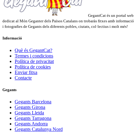
GegantCat és un portal web
dedicat al Món Geganter dels Països Catalans on trobaràs fitxes amb informació
i fotografies de Gegants dels diferents pobles, ciutats, col·lectius i molt més!
Informació
Què és GegantCat?
Termes i condicions
Política de privacitat
Política de cookies
Enviar fitxa
Contacte
Gegants
Gegants Barcelona
Gegants Girona
Gegants Lleida
Gegants Tarragona
Gegants Andorra
Gegants Catalunya Nord