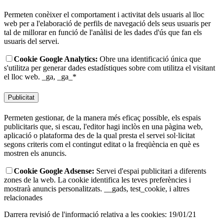
Permeten conèixer el comportament i activitat dels usuaris al lloc
web per a l'elaboració de perfils de navegació dels seus usuaris per
tal de millorar en funció de l'anàlisi de les dades d'ús que fan els
usuaris del servei.
Cookie Google Analytics:
Obre una identificació única que
s'utilitza per generar dades estadístiques sobre com utilitza el visitant
el lloc web.
_ga, _ga_*
Publicitat
Permeten gestionar, de la manera més eficaç possible, els espais
publicitaris que, si escau, l'editor hagi inclòs en una pàgina web,
aplicació o plataforma des de la qual presta el servei sol·licitat
segons criteris com el contingut editat o la freqüència en què es
mostren els anuncis.
Cookie Google Adsense:
Servei d'espai publicitari a diferents
zones de la web. La cookie identifica les teves preferències i
mostrarà anuncis personalitzats.
__gads, test_cookie, i altres
relacionades
Darrera revisió de l'informació relativa a les cookies: 19/01/21