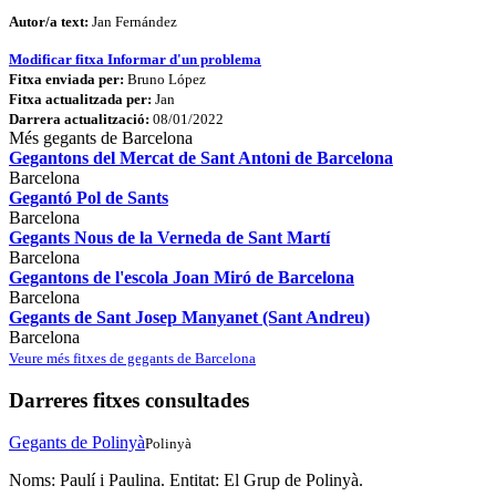
Autor/a text:
Jan Fernández
Modificar fitxa
Informar d'un problema
Fitxa enviada per:
Bruno López
Fitxa actualitzada per:
Jan
Darrera actualització:
08/01/2022
Més gegants de Barcelona
Gegantons del Mercat de Sant Antoni de Barcelona
Barcelona
Gegantó Pol de Sants
Barcelona
Gegants Nous de la Verneda de Sant Martí
Barcelona
Gegantons de l'escola Joan Miró de Barcelona
Barcelona
Gegants de Sant Josep Manyanet (Sant Andreu)
Barcelona
Veure més fitxes de gegants de Barcelona
Darreres fitxes consultades
Gegants de Polinyà
Polinyà
Noms: Paulí i Paulina. Entitat: El Grup de Polinyà.