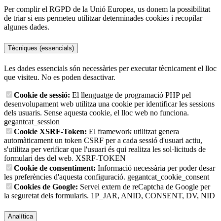
Per complir el RGPD de la Unió Europea, us donem la possibilitat
de triar si ens permeteu utilitzar determinades cookies i recopilar
algunes dades.
Tècniques (essencials)
Les dades essencials són necessàries per executar tècnicament el lloc
que visiteu. No es poden desactivar.
Cookie de sessió:
El llenguatge de programació PHP pel
desenvolupament web utilitza una cookie per identificar les sessions
dels usuaris. Sense aquesta cookie, el lloc web no funciona.
gegantcat_session
Cookie XSRF-Token:
El framework utilitzat genera
automàticament un token CSRF per a cada sessió d'usuari actiu,
s'utilitza per verificar que l'usuari és qui realitza les sol·licituds de
formulari des del web.
XSRF-TOKEN
Cookie de consentiment:
Informació necessària per poder desar
les preferències d'aquesta configuració.
gegantcat_cookie_consent
Cookies de Google:
Servei extern de reCaptcha de Google per
la seguretat dels formularis.
1P_JAR, ANID, CONSENT, DV, NID
Analítica