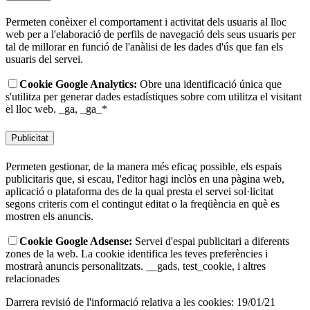
Permeten conèixer el comportament i activitat dels usuaris al lloc
web per a l'elaboració de perfils de navegació dels seus usuaris per
tal de millorar en funció de l'anàlisi de les dades d'ús que fan els
usuaris del servei.
Cookie Google Analytics:
Obre una identificació única que
s'utilitza per generar dades estadístiques sobre com utilitza el visitant
el lloc web.
_ga, _ga_*
Publicitat
Permeten gestionar, de la manera més eficaç possible, els espais
publicitaris que, si escau, l'editor hagi inclòs en una pàgina web,
aplicació o plataforma des de la qual presta el servei sol·licitat
segons criteris com el contingut editat o la freqüència en què es
mostren els anuncis.
Cookie Google Adsense:
Servei d'espai publicitari a diferents
zones de la web. La cookie identifica les teves preferències i
mostrarà anuncis personalitzats.
__gads, test_cookie, i altres
relacionades
Darrera revisió de l'informació relativa a les cookies: 19/01/21