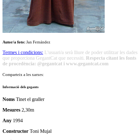
Autor/a foto:
Jan Fernández
Termes i condicions:
L'usuari/a serà lliure de poder utilitzar les dades
que proporciona GegantCat que necessiti.
Respecta citant les fonts
de procedència: @gegantcat i www.gegantcat.com
Comparteix a les xarxes:
Informació dels gegants
Noms
Tinet el graller
Mesures
2,30m
Any
1994
Constructor
Toni Mujal