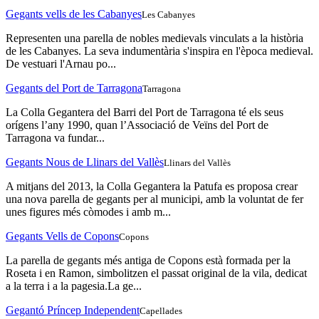
Gegants vells de les Cabanyes
Les Cabanyes
Representen una parella de nobles medievals vinculats a la història
de les Cabanyes. La seva indumentària s'inspira en l'època medieval.
De vestuari l'Arnau po...
Gegants del Port de Tarragona
Tarragona
La Colla Gegantera del Barri del Port de Tarragona té els seus
orígens l’any 1990, quan l’Associació de Veïns del Port de
Tarragona va fundar...
Gegants Nous de Llinars del Vallès
Llinars del Vallès
A mitjans del 2013, la Colla Gegantera la Patufa es proposa crear
una nova parella de gegants per al municipi, amb la voluntat de fer
unes figures més còmodes i amb m...
Gegants Vells de Copons
Copons
La parella de gegants més antiga de Copons està formada per la
Roseta i en Ramon, simbolitzen el passat original de la vila, dedicat
a la terra i a la pagesia.La ge...
Gegantó Príncep Independent
Capellades