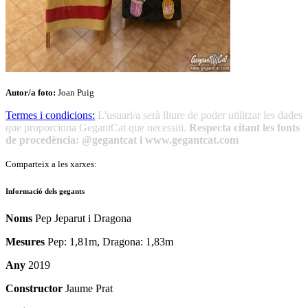
Autor/a foto:
Joan Puig
Termes i condicions:
L'usuari/a serà lliure de poder utilitzar les dades
que proporciona GegantCat que necessiti.
Respecta citant les fonts
de procedència: @gegantcat i www.gegantcat.com
Comparteix a les xarxes:
Informació dels gegants
Noms
Pep Jeparut i Dragona
Mesures
Pep: 1,81m, Dragona: 1,83m
Any
2019
Constructor
Jaume Prat