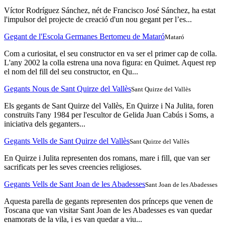
Víctor Rodríguez Sánchez, nét de Francisco José Sánchez, ha estat
l'impulsor del projecte de creació d'un nou gegant per l’es...
Gegant de l'Escola Germanes Bertomeu de Mataró
Mataró
Com a curiositat, el seu constructor en va ser el primer cap de colla.
L'any 2002 la colla estrena una nova figura: en Quimet. Aquest rep
el nom del fill del seu constructor, en Qu...
Gegants Nous de Sant Quirze del Vallès
Sant Quirze del Vallès
Els gegants de Sant Quirze del Vallès, En Quirze i Na Julita, foren
construïts l'any 1984 per l'escultor de Gelida Juan Cabús i Soms, a
iniciativa dels geganters...
Gegants Vells de Sant Quirze del Vallès
Sant Quirze del Vallès
En Quirze i Julita representen dos romans, mare i fill, que van ser
sacrificats per les seves creencies religioses.
Gegants Vells de Sant Joan de les Abadesses
Sant Joan de les Abadesses
Aquesta parella de gegants representen dos prínceps que venen de
Toscana que van visitar Sant Joan de les Abadesses es van quedar
enamorats de la vila, i es van quedar a viu...