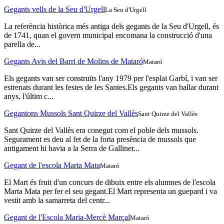
Gegants vells de la Seu d'Urgell
La Seu d'Urgell
La referència històrica més antiga dels gegants de la Seu d'Urgell, és
de 1741, quan el govern municipal encomana la construcció d'una
parella de...
Gegants Avis del Barri de Molins de Mataró
Mataró
Els gegants van ser construïts l'any 1979 per l'esplai Garbí, i van ser
estrenats durant les festes de les Santes.Els gegants van ballar durant
anys, l'últim c...
Gegantons Mussols Sant Quirze del Vallès
Sant Quirze del Vallès
Sant Quirze del Vallès era conegut com el poble dels mussols.
Segurament es deu al fet de la forta presència de mussols que
antigament hi havia a la Serra de Galliner...
Gegant de l'escola Marta Mata
Mataró
El Mart és fruit d'un concurs de dibuix entre els alumnes de l'escola
Marta Mata per fer el seu gegant.El Mart representa un guepard i va
vestit amb la samarreta del centr...
Gegant de l'Escola Maria-Mercè Marçal
Mataró