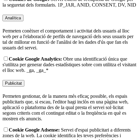
la seguretat dels formularis.
1P_JAR, ANID, CONSENT, DV, NID
Analítica
Permeten conèixer el comportament i activitat dels usuaris al lloc
web per a l'elaboració de perfils de navegació dels seus usuaris per
tal de millorar en funció de l'anàlisi de les dades d'ús que fan els
usuaris del servei.
Cookie Google Analytics:
Obre una identificació única que
s'utilitza per generar dades estadístiques sobre com utilitza el visitant
el lloc web.
_ga, _ga_*
Publicitat
Permeten gestionar, de la manera més eficaç possible, els espais
publicitaris que, si escau, l'editor hagi inclòs en una pàgina web,
aplicació o plataforma des de la qual presta el servei sol·licitat
segons criteris com el contingut editat o la freqüència en què es
mostren els anuncis.
Cookie Google Adsense:
Servei d'espai publicitari a diferents
zones de la web. La cookie identifica les teves preferències i