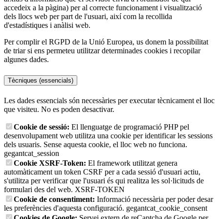
accedeix a la pàgina) per al correcte funcionament i visualització
dels llocs web per part de l'usuari, així com la recollida
d'estadístiques i anàlisi web.
Per complir el RGPD de la Unió Europea, us donem la possibilitat
de triar si ens permeteu utilitzar determinades cookies i recopilar
algunes dades.
Tècniques (essencials)
Les dades essencials són necessàries per executar tècnicament el lloc
que visiteu. No es poden desactivar.
Cookie de sessió:
El llenguatge de programació PHP pel
desenvolupament web utilitza una cookie per identificar les sessions
dels usuaris. Sense aquesta cookie, el lloc web no funciona.
gegantcat_session
Cookie XSRF-Token:
El framework utilitzat genera
automàticament un token CSRF per a cada sessió d'usuari actiu,
s'utilitza per verificar que l'usuari és qui realitza les sol·licituds de
formulari des del web.
XSRF-TOKEN
Cookie de consentiment:
Informació necessària per poder desar
les preferències d'aquesta configuració.
gegantcat_cookie_consent
Cookies de Google:
Servei extern de reCaptcha de Google per