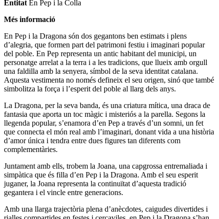
Entitat
En Pep i la Colla
Més informació
En Pep i la Dragona són dos gegantons ben estimats i plens
d’alegria, que formen part del patrimoni festiu i imaginari popular
del poble. En Pep representa un antic habitant del municipi, un
personatge arrelat a la terra i a les tradicions, que llueix amb orgull
una faldilla amb la senyera, símbol de la seva identitat catalana.
Aquesta vestimenta no només defineix el seu origen, sinó que també
simbolitza la força i l’esperit del poble al llarg dels anys.
La Dragona, per la seva banda, és una criatura mítica, una draca de
fantasia que aporta un toc màgic i misteriós a la parella. Segons la
llegenda popular, s’enamora d’en Pep a través d’un somni, un fet
que connecta el món real amb l’imaginari, donant vida a una història
d’amor única i tendra entre dues figures tan diferents com
complementàries.
Juntament amb ells, trobem la Joana, una capgrossa entremaliada i
simpàtica que és filla d’en Pep i la Dragona. Amb el seu esperit
juganer, la Joana representa la continuïtat d’aquesta tradició
gegantera i el vincle entre generacions.
Amb una llarga trajectòria plena d’anècdotes, caigudes divertides i
rialles compartides en festes i cercaviles, en Pep i la Dragona s’han