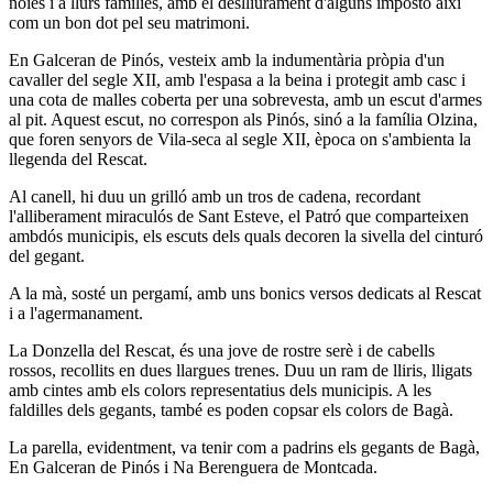
noies i a llurs famílies, amb el deslliurament d'alguns imposto així
com un bon dot pel seu matrimoni.
En Galceran de Pinós, vesteix amb la indumentària pròpia d'un
cavaller del segle XII, amb l'espasa a la beina i protegit amb casc i
una cota de malles coberta per una sobrevesta, amb un escut d'armes
al pit. Aquest escut, no correspon als Pinós, sinó a la família Olzina,
que foren senyors de Vila-seca al segle XII, època on s'ambienta la
llegenda del Rescat.
Al canell, hi duu un grilló amb un tros de cadena, recordant
l'alliberament miraculós de Sant Esteve, el Patró que comparteixen
ambdós municipis, els escuts dels quals decoren la sivella del cinturó
del gegant.
A la mà, sosté un pergamí, amb uns bonics versos dedicats al Rescat
i a l'agermanament.
La Donzella del Rescat, és una jove de rostre serè i de cabells
rossos, recollits en dues llargues trenes. Duu un ram de lliris, lligats
amb cintes amb els colors representatius dels municipis. A les
faldilles dels gegants, també es poden copsar els colors de Bagà.
La parella, evidentment, va tenir com a padrins els gegants de Bagà,
En Galceran de Pinós i Na Berenguera de Montcada.