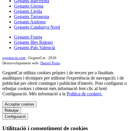
Gegants Barcelona
Gegants Girona
Gegants Lleida
Gegants Tarragona
Gegants Andorra
Gegants Catalunya Nord
Gegants Franja
Gegants Illes Balears
Gegants País Valencià
gegantcat.com
- GegantCat - 2026
Desenvolupament web:
Daniel Porta
GegantCat utilitza cookies pròpies i de tercers per a finalitats
analítiques i tècniques per millorar l'experiència de navegació; i de
publicitat per oferir contingut i publicitat d'interès. Pots configurar o
rebutjar cookies i obtenir més informació fent clic al botó
Configuració. Més informació a la
Política de cookies.
Acceptar cookies
Rebutjar
Configuració
Utilització i consentiment de cookies