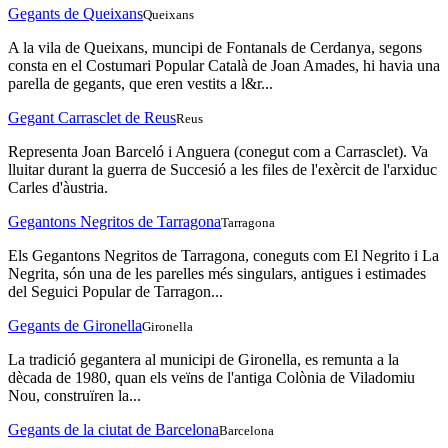
Gegants de Queixans
Queixans
A la vila de Queixans, muncipi de Fontanals de Cerdanya, segons
consta en el Costumari Popular Català de Joan Amades, hi havia una
parella de gegants, que eren vestits a l&r...
Gegant Carrasclet de Reus
Reus
Representa Joan Barceló i Anguera (conegut com a Carrasclet). Va
lluitar durant la guerra de Succesió a les files de l'exèrcit de l'arxiduc
Carles d'àustria.
Gegantons Negritos de Tarragona
Tarragona
Els Gegantons Negritos de Tarragona, coneguts com El Negrito i La
Negrita, són una de les parelles més singulars, antigues i estimades
del Seguici Popular de Tarragon...
Gegants de Gironella
Gironella
La tradició gegantera al municipi de Gironella, es remunta a la
dècada de 1980, quan els veïns de l'antiga Colònia de Viladomiu
Nou, construïren la...
Gegants de la ciutat de Barcelona
Barcelona