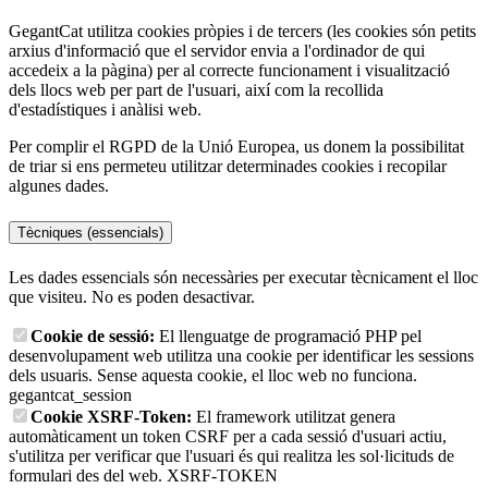
GegantCat utilitza cookies pròpies i de tercers (les cookies són petits
arxius d'informació que el servidor envia a l'ordinador de qui
accedeix a la pàgina) per al correcte funcionament i visualització
dels llocs web per part de l'usuari, així com la recollida
d'estadístiques i anàlisi web.
Per complir el RGPD de la Unió Europea, us donem la possibilitat
de triar si ens permeteu utilitzar determinades cookies i recopilar
algunes dades.
Tècniques (essencials)
Les dades essencials són necessàries per executar tècnicament el lloc
que visiteu. No es poden desactivar.
Cookie de sessió:
El llenguatge de programació PHP pel
desenvolupament web utilitza una cookie per identificar les sessions
dels usuaris. Sense aquesta cookie, el lloc web no funciona.
gegantcat_session
Cookie XSRF-Token:
El framework utilitzat genera
automàticament un token CSRF per a cada sessió d'usuari actiu,
s'utilitza per verificar que l'usuari és qui realitza les sol·licituds de
formulari des del web.
XSRF-TOKEN