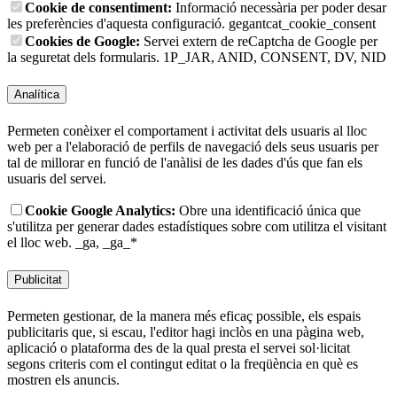
Cookie de consentiment:
Informació necessària per poder desar
les preferències d'aquesta configuració.
gegantcat_cookie_consent
Cookies de Google:
Servei extern de reCaptcha de Google per
la seguretat dels formularis.
1P_JAR, ANID, CONSENT, DV, NID
Analítica
Permeten conèixer el comportament i activitat dels usuaris al lloc
web per a l'elaboració de perfils de navegació dels seus usuaris per
tal de millorar en funció de l'anàlisi de les dades d'ús que fan els
usuaris del servei.
Cookie Google Analytics:
Obre una identificació única que
s'utilitza per generar dades estadístiques sobre com utilitza el visitant
el lloc web.
_ga, _ga_*
Publicitat
Permeten gestionar, de la manera més eficaç possible, els espais
publicitaris que, si escau, l'editor hagi inclòs en una pàgina web,
aplicació o plataforma des de la qual presta el servei sol·licitat
segons criteris com el contingut editat o la freqüència en què es
mostren els anuncis.