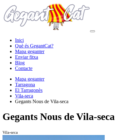
Inici
Què és GegantCat?
Mapa geganter
Enviar fitxa
Blog
Contacte
Mapa geganter
Tarragona
El Tarragonès
Vila-seca
Gegants Nous de Vila-seca
Gegants Nous de Vila-seca
Vila-seca