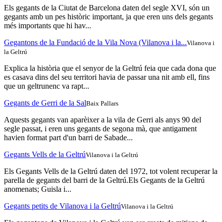
Els gegants de la Ciutat de Barcelona daten del segle XVI, són un
gegants amb un pes històric important, ja que eren uns dels gegants
més importants que hi hav...
Gegantons de la Fundació de la Vila Nova (Vilanova i la...
Vilanova i
la Geltrú
Explica la història que el senyor de la Geltrú feia que cada dona que
es casava dins del seu territori havia de passar una nit amb ell, fins
que un geltrunenc va rapt...
Gegants de Gerri de la Sal
Baix Pallars
Aquests gegants van aparèixer a la vila de Gerri als anys 90 del
segle passat, i eren uns gegants de segona mà, que antigament
havien format part d'un barri de Sabade...
Gegants Vells de la Geltrú
Vilanova i la Geltrú
Els Gegants Vells de la Geltrú daten del 1972, tot volent recuperar la
parella de gegants del barri de la Geltrú.Els Gegants de la Geltrú
anomenats; Guisla i...
Gegants petits de Vilanova i la Geltrú
Vilanova i la Geltrú