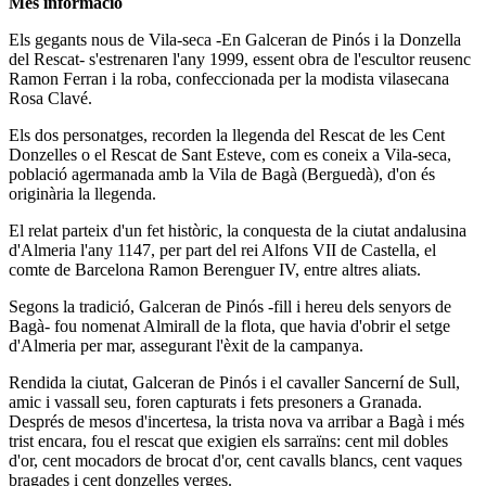
Més informació
Els gegants nous de Vila-seca -En Galceran de Pinós i la Donzella
del Rescat- s'estrenaren l'any 1999, essent obra de l'escultor reusenc
Ramon Ferran i la roba, confeccionada per la modista vilasecana
Rosa Clavé.
Els dos personatges, recorden la llegenda del Rescat de les Cent
Donzelles o el Rescat de Sant Esteve, com es coneix a Vila-seca,
població agermanada amb la Vila de Bagà (Berguedà), d'on és
originària la llegenda.
El relat parteix d'un fet històric, la conquesta de la ciutat andalusina
d'Almeria l'any 1147, per part del rei Alfons VII de Castella, el
comte de Barcelona Ramon Berenguer IV, entre altres aliats.
Segons la tradició, Galceran de Pinós -fill i hereu dels senyors de
Bagà- fou nomenat Almirall de la flota, que havia d'obrir el setge
d'Almeria per mar, assegurant l'èxit de la campanya.
Rendida la ciutat, Galceran de Pinós i el cavaller Sancerní de Sull,
amic i vassall seu, foren capturats i fets presoners a Granada.
Després de mesos d'incertesa, la trista nova va arribar a Bagà i més
trist encara, fou el rescat que exigien els sarraïns: cent mil dobles
d'or, cent mocadors de brocat d'or, cent cavalls blancs, cent vaques
bragades i cent donzelles verges.