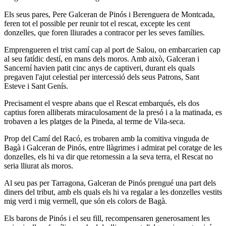
Els seus pares, Pere Galceran de Pinós i Berenguera de Montcada,
feren tot el possible per reunir tot el rescat, excepte les cent
donzelles, que foren lliurades a contracor per les seves famílies.
Emprengueren el trist camí cap al port de Salou, on embarcarien cap
al seu fatídic destí, en mans dels moros. Amb això, Galceran i
Sancerní havien patit cinc anys de captiveri, durant els quals
pregaven l'ajut celestial per intercessió dels seus Patrons, Sant
Esteve i Sant Genís.
Precisament el vespre abans que el Rescat embarqués, els dos
captius foren alliberats miraculosament de la presó i a la matinada, es
trobaven a les platges de la Pineda, al terme de Vila-seca.
Prop del Camí del Racó, es trobaren amb la comitiva vinguda de
Bagà i Galceran de Pinós, entre llàgrimes i admirat pel coratge de les
donzelles, els hi va dir que retornessin a la seva terra, el Rescat no
seria lliurat als moros.
Al seu pas per Tarragona, Galceran de Pinós prengué una part dels
diners del tribut, amb els quals els hi va regalar a les donzelles vestits
mig verd i mig vermell, que són els colors de Bagà.
Els barons de Pinós i el seu fill, recompensaren generosament les