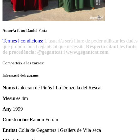
Autor/a foto:
Daniel Porta
Termes i condicions:
L'usuari/a serà lliure de poder utilitzar les dades
que proporciona GegantCat que necessiti.
Respecta citant les fonts
de procedència: @gegantcat i www.gegantcat.com
Comparteix a les xarxes:
Informació dels gegants
Noms
Galceran de Pinós i La Donzella del Rescat
Mesures
4m
Any
1999
Constructor
Ramon Ferran
Entitat
Colla de Geganters i Grallers de Vila-seca