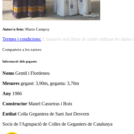
Autor/a foto:
Mario Campoy
Termes i condicions:
L'usuari/a serà lliure de poder utilitzar les dad
Comparteix a les xarxes:
Informació dels gegants
Noms
Gentil i Flordeneu
Mesures
gegant: 3,90m, geganta: 3,70m
Any
1986
Constructor
Manel Casserras i Boix
Entitat
Colla Gegantera de Sant Just Desvern
Socis de l'Agrupació de Colles de Geganters de Catalunya