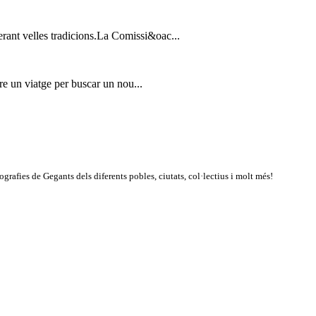
erant velles tradicions.La Comissi&oac...
re un viatge per buscar un nou...
rafies de Gegants dels diferents pobles, ciutats, col·lectius i molt més!