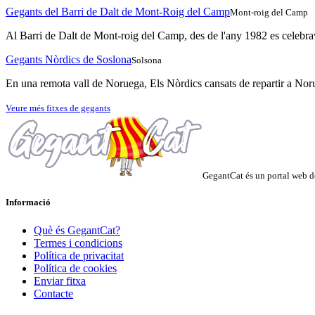
Gegants del Barri de Dalt de Mont-Roig del Camp
Mont-roig del Camp
Al Barri de Dalt de Mont-roig del Camp, des de l'any 1982 es celebrav
Gegants Nòrdics de Soslona
Solsona
En una remota vall de Noruega, Els Nòrdics cansats de repartir a Norue
Veure més fitxes de gegants
GegantCat és un portal web de
Informació
Què és GegantCat?
Termes i condicions
Política de privacitat
Política de cookies
Enviar fitxa
Contacte