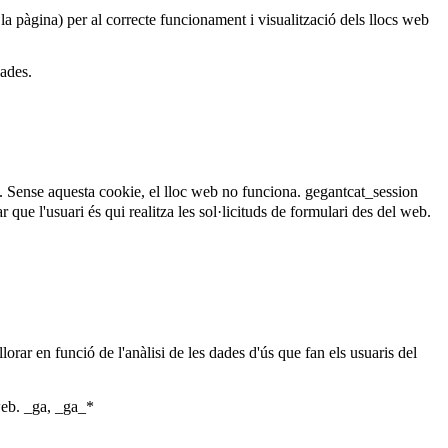
 la pàgina) per al correcte funcionament i visualització dels llocs web
dades.
. Sense aquesta cookie, el lloc web no funciona.
gegantcat_session
que l'usuari és qui realitza les sol·licituds de formulari des del web.
lorar en funció de l'anàlisi de les dades d'ús que fan els usuaris del
web.
_ga, _ga_*