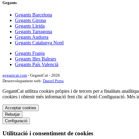
Gegants
Gegants Barcelona
Gegants Girona
Gegants Lleida
Gegants Tarragona
Gegants Andorra
Gegants Catalunya Nord
Gegants Franja
Gegants Illes Balears
Gegants País Valencià
gegantcat.com
- GegantCat - 2026
Desenvolupament web:
Daniel Porta
GegantCat utilitza cookies pròpies i de tercers per a finalitats analítiqu
cookies i obtenir més informació fent clic al botó Configuració. Més 
Acceptar cookies
Rebutjar
Configuració
Utilització i consentiment de cookies