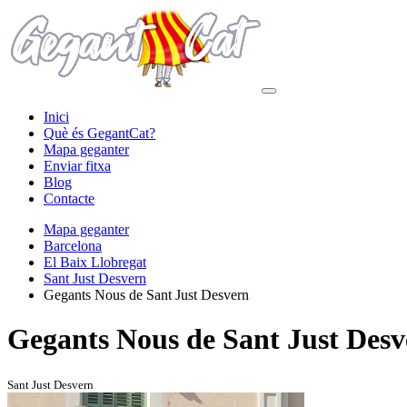
Inici
Què és GegantCat?
Mapa geganter
Enviar fitxa
Blog
Contacte
Mapa geganter
Barcelona
El Baix Llobregat
Sant Just Desvern
Gegants Nous de Sant Just Desvern
Gegants Nous de Sant Just Desv
Sant Just Desvern