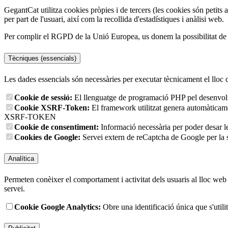
GegantCat utilitza cookies pròpies i de tercers (les cookies són petits 
per part de l'usuari, així com la recollida d'estadístiques i anàlisi web.
Per complir el RGPD de la Unió Europea, us donem la possibilitat de tr
Tècniques (essencials)
Les dades essencials són necessàries per executar tècnicament el lloc 
Cookie de sessió:
El llenguatge de programació PHP pel desenvolup
Cookie XSRF-Token:
El framework utilitzat genera automàticament
XSRF-TOKEN
Cookie de consentiment:
Informació necessària per poder desar l
Cookies de Google:
Servei extern de reCaptcha de Google per la s
Analítica
Permeten conèixer el comportament i activitat dels usuaris al lloc web p
servei.
Cookie Google Analytics:
Obre una identificació única que s'utilit