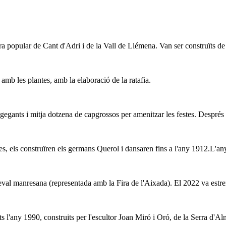
a popular de Cant d'Adri i de la Vall de Llémena. Van ser construïts de
amb les plantes, amb la elaboració de la ratafia.
 gegants i mitja dotzena de capgrossos per amenitzar les festes. Després 
ges, els construïren els germans Querol i dansaren fins a l'any 1912.L'a
l manresana (representada amb la Fira de l'Aixada). El 2022 va estrenar
s l'any 1990, construits per l'escultor Joan Miró i Oró, de la Serra d'A