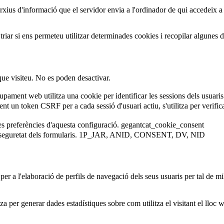
arxius d'informació que el servidor envia a l'ordinador de qui accedeix a
iar si ens permeteu utilitzar determinades cookies i recopilar algunes 
que visiteu. No es poden desactivar.
ament web utilitza una cookie per identificar les sessions dels usuaris
 un token CSRF per a cada sessió d'usuari actiu, s'utilitza per verificar 
es preferències d'aquesta configuració.
gegantcat_cookie_consent
eguretat dels formularis.
1P_JAR, ANID, CONSENT, DV, NID
er a l'elaboració de perfils de navegació dels seus usuaris per tal de mil
za per generar dades estadístiques sobre com utilitza el visitant el lloc 