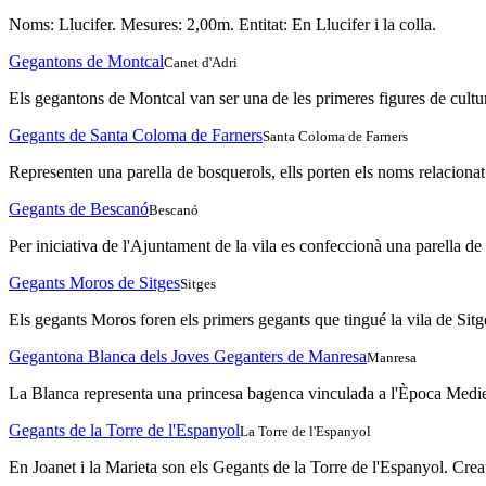
Noms: Llucifer. Mesures: 2,00m. Entitat: En Llucifer i la colla.
Gegantons de Montcal
Canet d'Adri
Els gegantons de Montcal van ser una de les primeres figures de cultur
Gegants de Santa Coloma de Farners
Santa Coloma de Farners
Representen una parella de bosquerols, ells porten els noms relacionat 
Gegants de Bescanó
Bescanó
Per iniciativa de l'Ajuntament de la vila es confeccionà una parella de
Gegants Moros de Sitges
Sitges
Els gegants Moros foren els primers gegants que tingué la vila de Sit
Gegantona Blanca dels Joves Geganters de Manresa
Manresa
La Blanca representa una princesa bagenca vinculada a l'Època Medieva
Gegants de la Torre de l'Espanyol
La Torre de l'Espanyol
En Joanet i la Marieta son els Gegants de la Torre de l'Espanyol. Creat