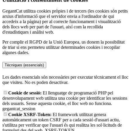
GegantCat utilitza cookies pròpies i de tercers (les cookies són petits
arxius d'informació que el servidor envia a l'ordinador de qui
accedeix a la pàgina) per al correcte funcionament i visualització
dels llocs web per part de l'usuari, així com la recollida
d'estadístiques i anàlisi web.
Per complir el RGPD de la Unió Europea, us donem la possibilitat
de triar si ens permeteu utilitzar determinades cookies i recopilar
algunes dades.
Tècniques (essencials)
Les dades essencials són necessàries per executar tècnicament el lloc
que visiteu. No es poden desactivar.
Cookie de sessió:
El llenguatge de programació PHP pel
desenvolupament web utilitza una cookie per identificar les sessions
dels usuaris. Sense aquesta cookie, el lloc web no funciona.
gegantcat_session
Cookie XSRF-Token:
El framework utilitzat genera
automàticament un token CSRF per a cada sessió d'usuari actiu,
s'utilitza per verificar que l'usuari és qui realitza les sol·licituds de
formulari des del web.
XSRF-TOKEN