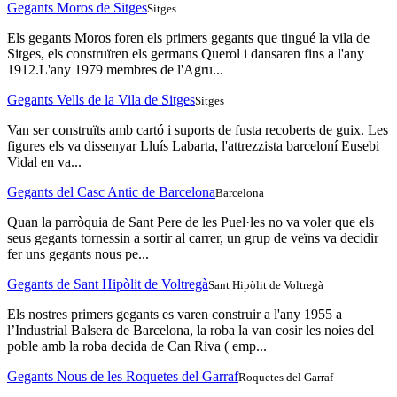
Gegants Moros de Sitges
Sitges
Els gegants Moros foren els primers gegants que tingué la vila de
Sitges, els construïren els germans Querol i dansaren fins a l'any
1912.L'any 1979 membres de l'Agru...
Gegants Vells de la Vila de Sitges
Sitges
Van ser construïts amb cartó i suports de fusta recoberts de guix. Les
figures els va dissenyar Lluís Labarta, l'attrezzista barceloní Eusebi
Vidal en va...
Gegants del Casc Antic de Barcelona
Barcelona
Quan la parròquia de Sant Pere de les Puel·les no va voler que els
seus gegants tornessin a sortir al carrer, un grup de veïns va decidir
fer uns gegants nous pe...
Gegants de Sant Hipòlit de Voltregà
Sant Hipòlit de Voltregà
Els nostres primers gegants es varen construir a l'any 1955 a
l’Industrial Balsera de Barcelona, la roba la van cosir les noies del
poble amb la roba decida de Can Riva ( emp...
Gegants Nous de les Roquetes del Garraf
Roquetes del Garraf