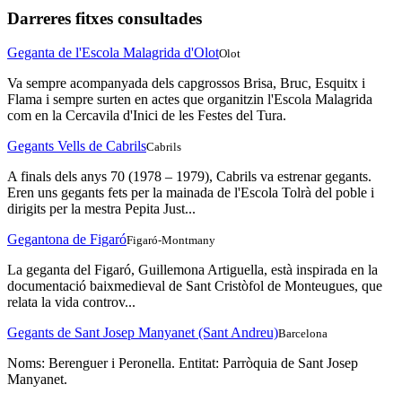
Darreres fitxes consultades
Geganta de l'Escola Malagrida d'Olot
Olot
Va sempre acompanyada dels capgrossos Brisa, Bruc, Esquitx i
Flama i sempre surten en actes que organitzin l'Escola Malagrida
com en la Cercavila d'Inici de les Festes del Tura.
Gegants Vells de Cabrils
Cabrils
A finals dels anys 70 (1978 – 1979), Cabrils va estrenar gegants.
Eren uns gegants fets per la mainada de l'Escola Tolrà del poble i
dirigits per la mestra Pepita Just...
Gegantona de Figaró
Figaró-Montmany
La geganta del Figaró, Guillemona Artiguella, està inspirada en la
documentació baixmedieval de Sant Cristòfol de Monteugues, que
relata la vida controv...
Gegants de Sant Josep Manyanet (Sant Andreu)
Barcelona
Noms: Berenguer i Peronella. Entitat: Parròquia de Sant Josep
Manyanet.