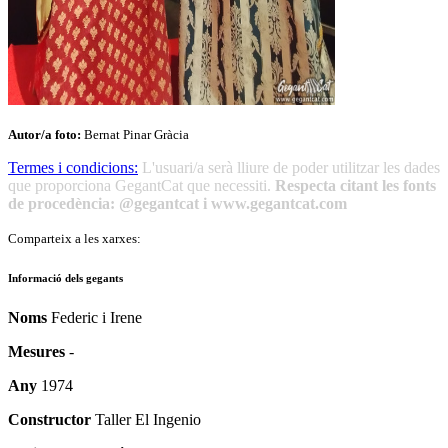
Autor/a foto:
Bernat Pinar Gràcia
Termes i condicions:
L'usuari/a serà lliure de poder utilitzar les dades
que proporciona GegantCat que necessiti.
Respecta citant les fonts
de procedència: @gegantcat i www.gegantcat.com
Comparteix a les xarxes:
Informació dels gegants
Noms
Federic i Irene
Mesures
-
Any
1974
Constructor
Taller El Ingenio