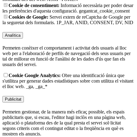
Cookie de consentiment:
Informació necessària per poder desar
les preferències d'aquesta configuració.
gegantcat_cookie_consent
Cookies de Google:
Servei extern de reCaptcha de Google per
la seguretat dels formularis.
1P_JAR, ANID, CONSENT, DV, NID
Analítica
Permeten conèixer el comportament i activitat dels usuaris al lloc
web per a l'elaboració de perfils de navegació dels seus usuaris per
tal de millorar en funció de l'anàlisi de les dades d'ús que fan els
usuaris del servei.
Cookie Google Analytics:
Obre una identificació única que
s'utilitza per generar dades estadístiques sobre com utilitza el visitant
el lloc web.
_ga, _ga_*
Publicitat
Permeten gestionar, de la manera més eficaç possible, els espais
publicitaris que, si escau, l'editor hagi inclòs en una pàgina web,
aplicació o plataforma des de la qual presta el servei sol·licitat
segons criteris com el contingut editat o la freqüència en què es
mostren els anuncis.