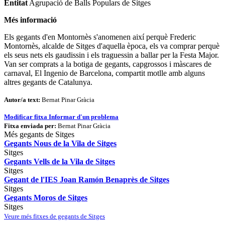
Entitat
Agrupació de Balls Populars de Sitges
Més informació
Els gegants d'en Montornès s'anomenen així perquè Frederic
Montornès, alcalde de Sitges d'aquella època, els va comprar perquè
els seus nets els gaudissin i els traguessin a ballar per la Festa Major.
Van ser comprats a la botiga de gegants, capgrossos i màscares de
carnaval, El Ingenio de Barcelona, compartit motlle amb alguns
altres gegants de Catalunya.
Autor/a text:
Bernat Pinar Gràcia
Modificar fitxa
Informar d'un problema
Fitxa enviada per:
Bernat Pinar Gràcia
Més gegants de Sitges
Gegants Nous de la Vila de Sitges
Sitges
Gegants Vells de la Vila de Sitges
Sitges
Gegant de l'IES Joan Ramón Benaprès de Sitges
Sitges
Gegants Moros de Sitges
Sitges
Veure més fitxes de gegants de Sitges