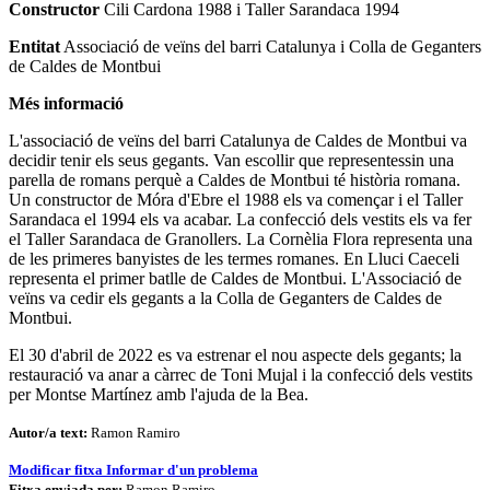
Constructor
Cili Cardona 1988 i Taller Sarandaca 1994
Entitat
Associació de veïns del barri Catalunya i Colla de Geganters
de Caldes de Montbui
Més informació
L'associació de veïns del barri Catalunya de Caldes de Montbui va
decidir tenir els seus gegants. Van escollir que representessin una
parella de romans perquè a Caldes de Montbui té història romana.
Un constructor de Móra d'Ebre el 1988 els va començar i el Taller
Sarandaca el 1994 els va acabar. La confecció dels vestits els va fer
el Taller Sarandaca de Granollers. La Cornèlia Flora representa una
de les primeres banyistes de les termes romanes. En Lluci Caeceli
representa el primer batlle de Caldes de Montbui. L'Associació de
veïns va cedir els gegants a la Colla de Geganters de Caldes de
Montbui.
El 30 d'abril de 2022 es va estrenar el nou aspecte dels gegants; la
restauració va anar a càrrec de Toni Mujal i la confecció dels vestits
per Montse Martínez amb l'ajuda de la Bea.
Autor/a text:
Ramon Ramiro
Modificar fitxa
Informar d'un problema
Fitxa enviada per:
Ramon Ramiro