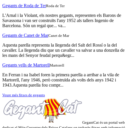
Gegants de Roda de Ter
Roda de Ter
L'Arnal i la Violant, els nostres gegants, representen els Barons de
Savassona i van ser construïts l'any 1952 als tallers Ingenio de
Barcelona. Són un regal que... va...
Gegants de Canet de Mar
Canet de Mar
Aquesta parella representa la llegenda del Salt del Rossí o la del
cavaller. La llegenda diu que un cavaller va salvar a una donzella de
les mans del Senyor feudal perqu&egr...
Gegants vells de Martorell
Martorell
En Ferran i na Isabel foren la primera parella a arribar a la vila de
Martorell, l'any 1946, però construïda als volts dels anys 1942 i
1943.Aquesta parella fou compr...
Veure més fitxes de gegants
GegantCat és un portal web
dedicat al Món Geganter dels Països Catalans on trobaràs fitxes amb informació