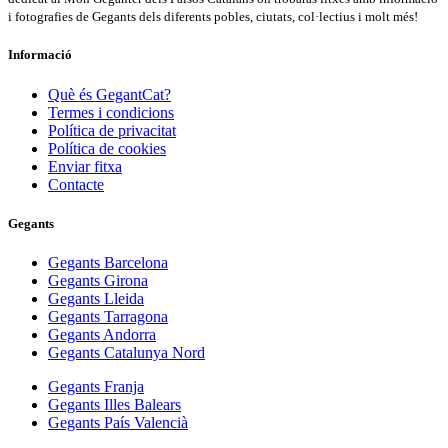
i fotografies de Gegants dels diferents pobles, ciutats, col·lectius i molt més!
Informació
Què és GegantCat?
Termes i condicions
Política de privacitat
Política de cookies
Enviar fitxa
Contacte
Gegants
Gegants Barcelona
Gegants Girona
Gegants Lleida
Gegants Tarragona
Gegants Andorra
Gegants Catalunya Nord
Gegants Franja
Gegants Illes Balears
Gegants País Valencià