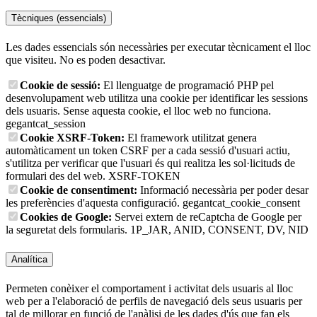
Tècniques (essencials)
Les dades essencials són necessàries per executar tècnicament el lloc
que visiteu. No es poden desactivar.
Cookie de sessió:
El llenguatge de programació PHP pel
desenvolupament web utilitza una cookie per identificar les sessions
dels usuaris. Sense aquesta cookie, el lloc web no funciona.
gegantcat_session
Cookie XSRF-Token:
El framework utilitzat genera
automàticament un token CSRF per a cada sessió d'usuari actiu,
s'utilitza per verificar que l'usuari és qui realitza les sol·licituds de
formulari des del web.
XSRF-TOKEN
Cookie de consentiment:
Informació necessària per poder desar
les preferències d'aquesta configuració.
gegantcat_cookie_consent
Cookies de Google:
Servei extern de reCaptcha de Google per
la seguretat dels formularis.
1P_JAR, ANID, CONSENT, DV, NID
Analítica
Permeten conèixer el comportament i activitat dels usuaris al lloc
web per a l'elaboració de perfils de navegació dels seus usuaris per
tal de millorar en funció de l'anàlisi de les dades d'ús que fan els