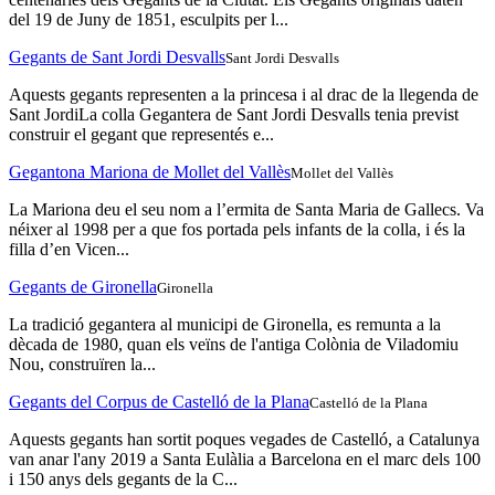
del 19 de Juny de 1851, esculpits per l...
Gegants de Sant Jordi Desvalls
Sant Jordi Desvalls
Aquests gegants representen a la princesa i al drac de la llegenda de
Sant JordiLa colla Gegantera de Sant Jordi Desvalls tenia previst
construir el gegant que representés e...
Gegantona Mariona de Mollet del Vallès
Mollet del Vallès
La Mariona deu el seu nom a l’ermita de Santa Maria de Gallecs. Va
néixer al 1998 per a que fos portada pels infants de la colla, i és la
filla d’en Vicen...
Gegants de Gironella
Gironella
La tradició gegantera al municipi de Gironella, es remunta a la
dècada de 1980, quan els veïns de l'antiga Colònia de Viladomiu
Nou, construïren la...
Gegants del Corpus de Castelló de la Plana
Castelló de la Plana
Aquests gegants han sortit poques vegades de Castelló, a Catalunya
van anar l'any 2019 a Santa Eulàlia a Barcelona en el marc dels 100
i 150 anys dels gegants de la C...