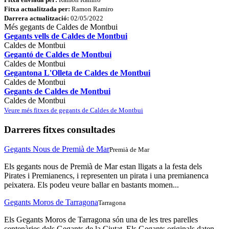
Fitxa actualitzada per:
Ramon Ramiro
Darrera actualització:
02/05/2022
Més gegants de Caldes de Montbui
Gegants vells de Caldes de Montbui
Caldes de Montbui
Gegantó de Caldes de Montbui
Caldes de Montbui
Gegantona L'Olleta de Caldes de Montbui
Caldes de Montbui
Gegants de Caldes de Montbui
Caldes de Montbui
Veure més fitxes de gegants de Caldes de Montbui
Darreres fitxes consultades
Gegants Nous de Premià de Mar
Premià de Mar
Els gegants nous de Premià de Mar estan lligats a la festa dels
Pirates i Premianencs, i representen un pirata i una premianenca
peixatera. Els podeu veure ballar en bastants momen...
Gegants Moros de Tarragona
Tarragona
Els Gegants Moros de Tarragona són una de les tres parelles
centenàries dels Gegants de la Ciutat. Els Gegants originals daten