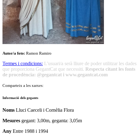
Autor/a foto:
Ramon Ramiro
Termes i condicions:
L'usuari/a serà lliure de poder utilitzar les dades
que proporciona GegantCat que necessiti.
Respecta citant les fonts
de procedència: @gegantcat i www.gegantcat.com
Comparteix a les xarxes:
Informació dels gegants
Noms
Lluci Caeceli i Cornèlia Flora
Mesures
gegant: 3,00m, geganta: 3,05m
Any
Entre 1988 i 1994