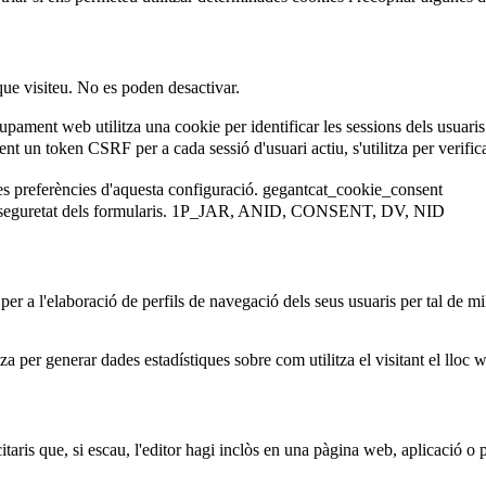
que visiteu. No es poden desactivar.
ament web utilitza una cookie per identificar les sessions dels usuaris
 un token CSRF per a cada sessió d'usuari actiu, s'utilitza per verificar 
es preferències d'aquesta configuració.
gegantcat_cookie_consent
eguretat dels formularis.
1P_JAR, ANID, CONSENT, DV, NID
er a l'elaboració de perfils de navegació dels seus usuaris per tal de mil
za per generar dades estadístiques sobre com utilitza el visitant el lloc 
taris que, si escau, l'editor hagi inclòs en una pàgina web, aplicació o pl