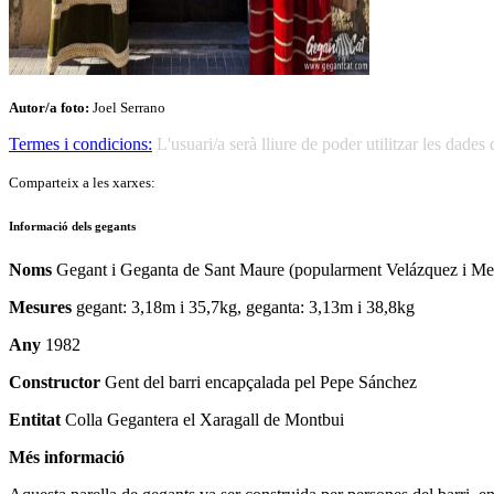
Autor/a foto:
Joel Serrano
Termes i condicions:
L'usuari/a serà lliure de poder utilitzar les dad
Comparteix a les xarxes:
Informació dels gegants
Noms
Gegant i Geganta de Sant Maure (popularment Velázquez i Me
Mesures
gegant: 3,18m i 35,7kg, geganta: 3,13m i 38,8kg
Any
1982
Constructor
Gent del barri encapçalada pel Pepe Sánchez
Entitat
Colla Gegantera el Xaragall de Montbui
Més informació