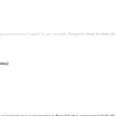
es que proporciona GegantCat que necessiti.
Respecta citant les fonts 
nina)