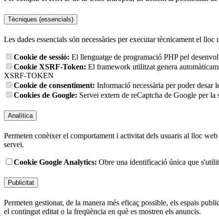
Tècniques (essencials)
Les dades essencials són necessàries per executar tècnicament el lloc 
Cookie de sessió:
El llenguatge de programació PHP pel desenvolup
Cookie XSRF-Token:
El framework utilitzat genera automàticament
XSRF-TOKEN
Cookie de consentiment:
Informació necessària per poder desar l
Cookies de Google:
Servei extern de reCaptcha de Google per la s
Analítica
Permeten conèixer el comportament i activitat dels usuaris al lloc web p
servei.
Cookie Google Analytics:
Obre una identificació única que s'utilit
Publicitat
Permeten gestionar, de la manera més eficaç possible, els espais publici
el contingut editat o la freqüència en què es mostren els anuncis.