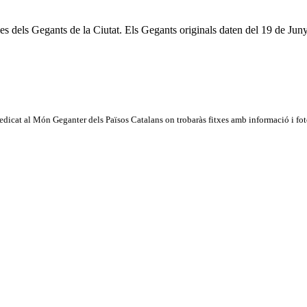
s dels Gegants de la Ciutat. Els Gegants originals daten del 19 de Juny 
dicat al Món Geganter dels Països Catalans on trobaràs fitxes amb informació i fotog