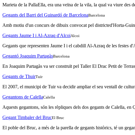
Marieta de la PallaElla, era una veïna de la vila, la qual va viure des de
Gegants del Barri del Guinardó de Barcelona
Barcelona
Amb motiu d'un concurs de dibuix convocat pel districted'Horta-Guinard
Gegants Jaume I i Al-Azraq d'Alcoi
Alcoi
Gegants que representen Jaume I i el cabdill Al-Azraq de les festes d'
Gegantó Joaquim Partagàs
Barcelona
En Joaquim Partagàs va ser construït pel Taller El Drac Petit de Terras
Gegants de Thuir
Tuïr
El 2007, el municipi de Tuir va decidir ampliar el seu ventall de cultur
Gegantons de Calella
Calella
Aquests gegantons, són les rèpliques dels dos gegants de Calella, en Qu
Gegant Timbaler del Bruc
El Bruc
El poble del Bruc, a més de la parella de gegants històrics, té un gegan