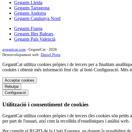
Gegants Lleida
Gegants Tarragona
Gegants Andorra
Gegants Catalunya Nord
Gegants Franja
Gegants Illes Balears
Gegants País Valencià
gegantcat.com
- GegantCat - 2026
Desenvolupament web:
Daniel Porta
GegantCat utilitza cookies pròpies i de tercers per a finalitats analítiqu
cookies i obtenir més informació fent clic al botó Configuració. Més 
Acceptar cookies
Rebutjar
Configuració
Utilització i consentiment de cookies
GegantCat utilitza cookies pròpies i de tercers (les cookies són petits 
per part de l'usuari, així com la recollida d'estadístiques i anàlisi web.
Per complir el RGPD de la Unió Europea, us donem la possibilitat de tr