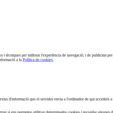
es i tècniques per millorar l'experiència de navegació; i de publicitat per 
informació a la
Política de cookies.
arxius d'informació que el servidor envia a l'ordinador de qui accedeix a
iar si ens permeteu utilitzar determinades cookies i recopilar algunes 