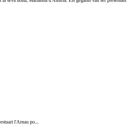
i la seva dona, Marianna d'Àustria. Els gegants van ser presentats
stuari l'Arnau po...