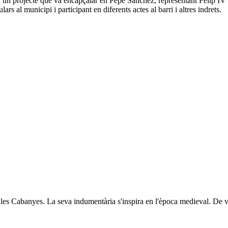
n un projecte que va encapçalar en Pepe Sánchez, representant Felip IV 
s al municipi i participant en diferents actes al barri i altres indrets.
 les Cabanyes. La seva indumentària s'inspira en l'època medieval. De ve