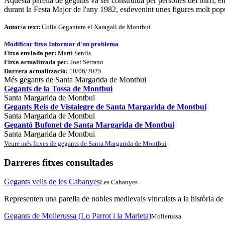
Aquesta parella de gegants va ser construida per persones del barri, e
durant la Festa Major de l'any 1982, esdevenint unes figures molt popular
Autor/a text:
Colla Gegantera el Xaragall de Montbui
Modificar fitxa
Informar d'un problema
Fitxa enviada per:
Martí Sentís
Fitxa actualitzada per:
Joel Serrano
Darrera actualització:
10/06/2025
Més gegants de Santa Margarida de Montbui
Gegants de la Tossa de Montbui
Santa Margarida de Montbui
Gegants Reis de Vistalegre de Santa Margarida de Montbui
Santa Margarida de Montbui
Gegantó Bufonet de Santa Margarida de Montbui
Santa Margarida de Montbui
Veure més fitxes de gegants de Santa Margarida de Montbui
Darreres fitxes consultades
Gegants vells de les Cabanyes
Les Cabanyes
Representen una parella de nobles medievals vinculats a la història de
Gegants de Mollerussa (Lo Parrot i la Marieta)
Mollerussa