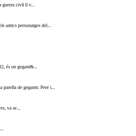
guerra civil li v...
s antics personatges del...
02, és un gegant&...
 parella de gegants: Pere i...
s, va se...
..