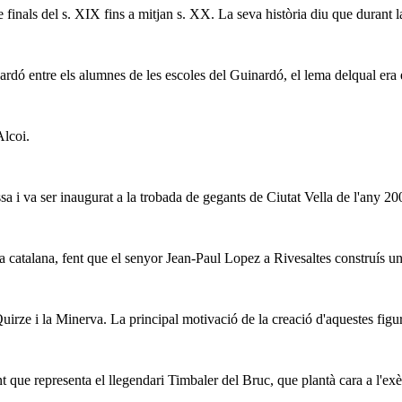
 finals del s. XIX fins a mitjan s. XX. La seva història diu que durant la 
ó entre els alumnes de les escoles del Guinardó, el lema delqual era el
Alcoi.
sa i va ser inaugurat a la trobada de gegants de Ciutat Vella de l'any 20
a catalana, fent que el senyor Jean-Paul Lopez a Rivesaltes construís una
irze i la Minerva. La principal motivació de la creació d'aquestes figure
t que representa el llegendari Timbaler del Bruc, que plantà cara a l'exè.