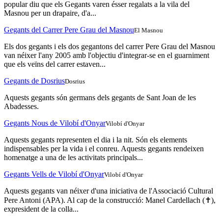
popular diu que els Gegants varen ésser regalats a la vila del
Masnou per un drapaire, d'a...
Gegants del Carrer Pere Grau del Masnou
El Masnou
Els dos gegants i els dos gegantons del carrer Pere Grau del Masnou
van néixer l'any 2005 amb l'objectiu d'integrar-se en el guarniment
que els veïns del carrer estaven...
Gegants de Dosrius
Dosrius
Aquests gegants són germans dels gegants de Sant Joan de les
Abadesses.
Gegants Nous de Vilobí d'Onyar
Vilobí d'Onyar
Aquests gegants representen el dia i la nit. Són els elements
indispensables per la vida i el conreu. Aquests gegants rendeixen
homenatge a una de les activitats principals...
Gegants Vells de Vilobí d'Onyar
Vilobí d'Onyar
Aquests gegants van néixer d'una iniciativa de l'Associació Cultural
Pere Antoni (APA). Al cap de la construcció: Manel Cardellach (✝),
expresident de la colla...