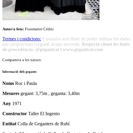
Autor/a foto:
Fourmarier Cédric
Termes i condicions:
L'usuari/a serà lliure de poder utilitzar les dades
que proporciona GegantCat que necessiti.
Respecta citant les fonts
de procedència: @gegantcat i www.gegantcat.com
Comparteix a les xarxes:
Informació dels gegants
Noms
Roc i Paula
Mesures
gegant: 3,75m , geganta: 3,40m
Any
1971
Constructor
Taller El Ingenio
Entitat
Colla de Geganters de Rubí