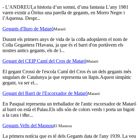
- L'ANDREULa historia d’un somni, d’una fantasia L’any 1981
varen existir a Òrrius una parella de gegants, en Morro Negre i
l’Aquensa. Despr...
Gegants d'Iluro de Mataró
Mataró
Durant els primers anys de vida de la colla adoptàrem el nom de
Colla Gegantera l'Havana, ja que és el barri d'on portàvem els
nostres antics gegants, els de l...
Gegant del CEIP Camí del Cros de Mataró
Mataró
El gegant Crossi de l'escola Camí del Cros és un dels gegants més
singulars de Catalunya ja que representa un llapis.Aquest simpàtic
gegant, va ser el...
Gegant del Barri de l'Escorxador de Mataró
Mataró
En Pasqual representa un treballador de l'antic escorxador de Mataró
al barri on està el Palau.Els ulls són de colors verds i porta un bigoti
a la cara i t&e...
Gegants Vells del Masnou
El Masnou
La primera notícia que es té dels Gegants data de l'any 1939. La veu