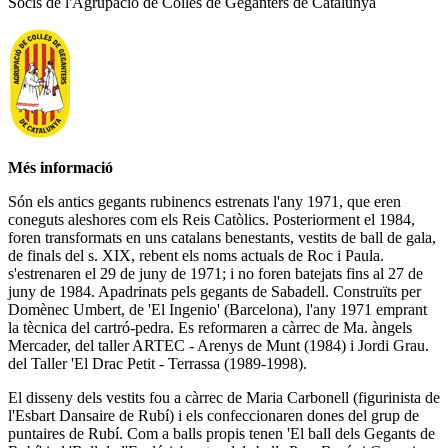
Socis de l'Agrupació de Colles de Geganters de Catalunya
Més informació
Són els antics gegants rubinencs estrenats l'any 1971, que eren
coneguts aleshores com els Reis Catòlics. Posteriorment el 1984,
foren transformats en uns catalans benestants, vestits de ball de gala,
de finals del s. XIX, rebent els noms actuals de Roc i Paula.
s'estrenaren el 29 de juny de 1971; i no foren batejats fins al 27 de
juny de 1984. Apadrinats pels gegants de Sabadell. Construïts per
Domènec Umbert, de 'El Ingenio' (Barcelona), l'any 1971 emprant
la tècnica del cartró-pedra. Es reformaren a càrrec de Ma. àngels
Mercader, del taller ARTEC - Arenys de Munt (1984) i Jordi Grau.
del Taller 'El Drac Petit - Terrassa (1989-1998).
El disseny dels vestits fou a càrrec de Maria Carbonell (figurinista de
l'Esbart Dansaire de Rubí) i els confeccionaren dones del grup de
puntaires de Rubí. Com a balls propis tenen 'El ball dels Gegants de