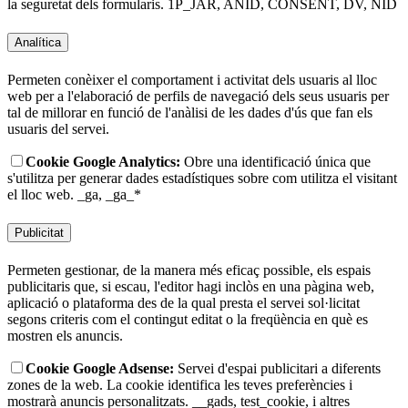
la seguretat dels formularis.
1P_JAR, ANID, CONSENT, DV, NID
Analítica
Permeten conèixer el comportament i activitat dels usuaris al lloc
web per a l'elaboració de perfils de navegació dels seus usuaris per
tal de millorar en funció de l'anàlisi de les dades d'ús que fan els
usuaris del servei.
Cookie Google Analytics:
Obre una identificació única que
s'utilitza per generar dades estadístiques sobre com utilitza el visitant
el lloc web.
_ga, _ga_*
Publicitat
Permeten gestionar, de la manera més eficaç possible, els espais
publicitaris que, si escau, l'editor hagi inclòs en una pàgina web,
aplicació o plataforma des de la qual presta el servei sol·licitat
segons criteris com el contingut editat o la freqüència en què es
mostren els anuncis.
Cookie Google Adsense:
Servei d'espai publicitari a diferents
zones de la web. La cookie identifica les teves preferències i
mostrarà anuncis personalitzats.
__gads, test_cookie, i altres