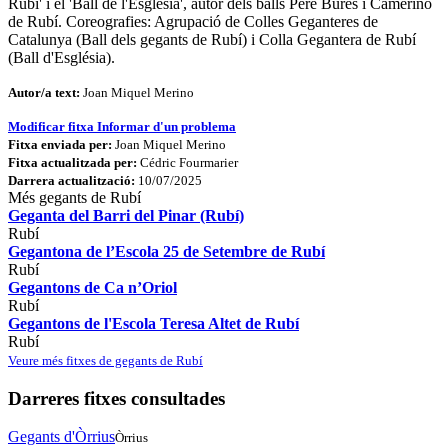
Rubí' i el 'Ball de l'Església', autor dels balls Pere Burés i Camerino
de Rubí. Coreografies: Agrupació de Colles Geganteres de
Catalunya (Ball dels gegants de Rubí) i Colla Gegantera de Rubí
(Ball d'Església).
Autor/a text:
Joan Miquel Merino
Modificar fitxa
Informar d'un problema
Fitxa enviada per:
Joan Miquel Merino
Fitxa actualitzada per:
Cédric Fourmarier
Darrera actualització:
10/07/2025
Més gegants de Rubí
Geganta del Barri del Pinar (Rubí)
Rubí
Gegantona de l’Escola 25 de Setembre de Rubí
Rubí
Gegantons de Ca n’Oriol
Rubí
Gegantons de l'Escola Teresa Altet de Rubí
Rubí
Veure més fitxes de gegants de Rubí
Darreres fitxes consultades
Gegants d'Òrrius
Òrrius