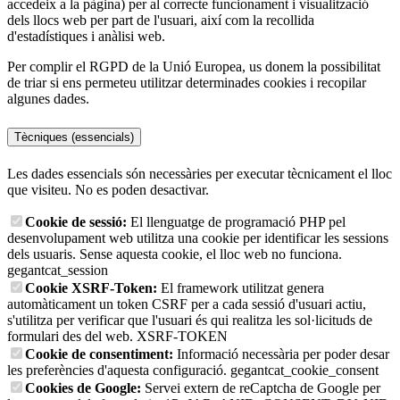
accedeix a la pàgina) per al correcte funcionament i visualització
dels llocs web per part de l'usuari, així com la recollida
d'estadístiques i anàlisi web.
Per complir el RGPD de la Unió Europea, us donem la possibilitat
de triar si ens permeteu utilitzar determinades cookies i recopilar
algunes dades.
Tècniques (essencials)
Les dades essencials són necessàries per executar tècnicament el lloc
que visiteu. No es poden desactivar.
Cookie de sessió:
El llenguatge de programació PHP pel
desenvolupament web utilitza una cookie per identificar les sessions
dels usuaris. Sense aquesta cookie, el lloc web no funciona.
gegantcat_session
Cookie XSRF-Token:
El framework utilitzat genera
automàticament un token CSRF per a cada sessió d'usuari actiu,
s'utilitza per verificar que l'usuari és qui realitza les sol·licituds de
formulari des del web.
XSRF-TOKEN
Cookie de consentiment:
Informació necessària per poder desar
les preferències d'aquesta configuració.
gegantcat_cookie_consent
Cookies de Google:
Servei extern de reCaptcha de Google per