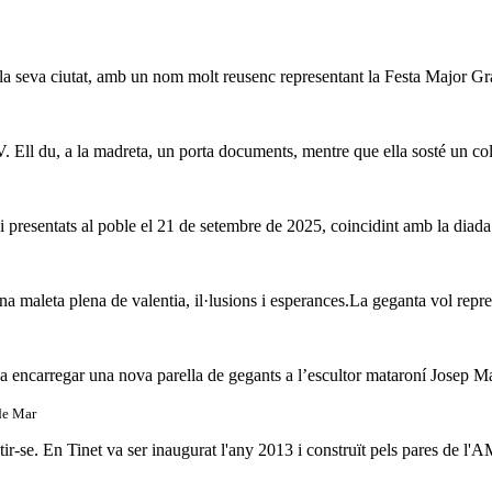
a seva ciutat, amb un nom molt reusenc representant la Festa Major Gran 
. Ell du, a la madreta, un porta documents, mentre que ella sosté un co
i presentats al poble el 21 de setembre de 2025, coincidint amb la diad
 maleta plena de valentia, il·lusions i esperances.La geganta vol repres
a encarregar una nova parella de gegants a l’escultor mataroní Josep Ma
de Mar
se. En Tinet va ser inaugurat l'any 2013 i construït pels pares de l'AM