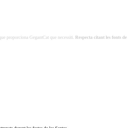
es que proporciona GegantCat que necessiti.
Respecta citant les fonts 