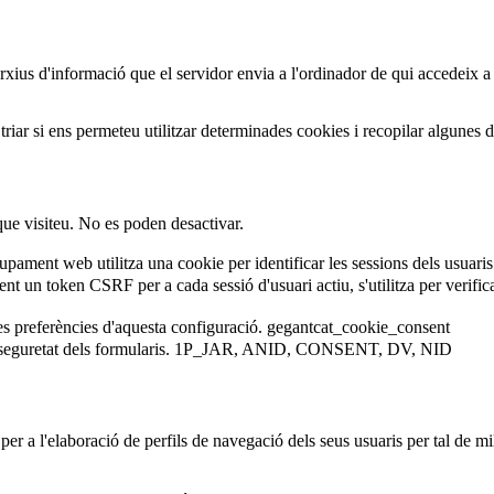
arxius d'informació que el servidor envia a l'ordinador de qui accedeix a
iar si ens permeteu utilitzar determinades cookies i recopilar algunes 
que visiteu. No es poden desactivar.
ament web utilitza una cookie per identificar les sessions dels usuaris
 un token CSRF per a cada sessió d'usuari actiu, s'utilitza per verificar 
es preferències d'aquesta configuració.
gegantcat_cookie_consent
eguretat dels formularis.
1P_JAR, ANID, CONSENT, DV, NID
er a l'elaboració de perfils de navegació dels seus usuaris per tal de mil