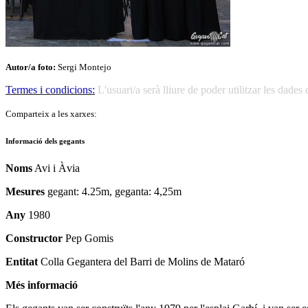
Autor/a foto:
Sergi Montejo
Termes i condicions:
L'usuari/a serà lliure de poder utilitzar les dad
Comparteix a les xarxes:
Informació dels gegants
Noms
Avi i Àvia
Mesures
gegant: 4.25m, geganta: 4,25m
Any
1980
Constructor
Pep Gomis
Entitat
Colla Gegantera del Barri de Molins de Mataró
Més informació