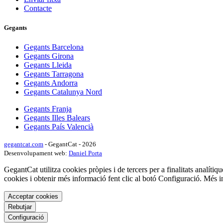
Contacte
Gegants
Gegants Barcelona
Gegants Girona
Gegants Lleida
Gegants Tarragona
Gegants Andorra
Gegants Catalunya Nord
Gegants Franja
Gegants Illes Balears
Gegants País Valencià
gegantcat.com
- GegantCat - 2026
Desenvolupament web:
Daniel Porta
GegantCat utilitza cookies pròpies i de tercers per a finalitats analítiqu
cookies i obtenir més informació fent clic al botó Configuració. Més 
Acceptar cookies
Rebutjar
Configuració