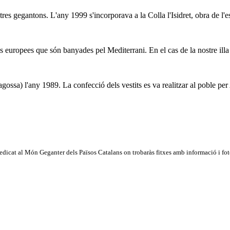
res gegantons. L'any 1999 s'incorporava a la Colla l'Isidret, obra de l'
 europees que són banyades pel Mediterrani. En el cas de la nostre illa é
ossa) l'any 1989. La confecció dels vestits es va realitzar al poble per
dicat al Món Geganter dels Països Catalans on trobaràs fitxes amb informació i fotog