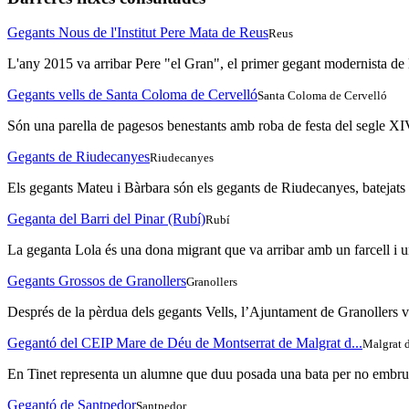
Gegants Nous de l'Institut Pere Mata de Reus
Reus
L'any 2015 va arribar Pere "el Gran", el primer gegant modernista de l
Gegants vells de Santa Coloma de Cervelló
Santa Coloma de Cervelló
Són una parella de pagesos benestants amb roba de festa del segle XIV
Gegants de Riudecanyes
Riudecanyes
Els gegants Mateu i Bàrbara són els gegants de Riudecanyes, batejats 
Geganta del Barri del Pinar (Rubí)
Rubí
La geganta Lola és una dona migrant que va arribar amb un farcell i una
Gegants Grossos de Granollers
Granollers
Després de la pèrdua dels gegants Vells, l’Ajuntament de Granollers v
Gegantó del CEIP Mare de Déu de Montserrat de Malgrat d...
Malgrat 
En Tinet representa un alumne que duu posada una bata per no embrutir-
Gegantó de Santpedor
Santpedor