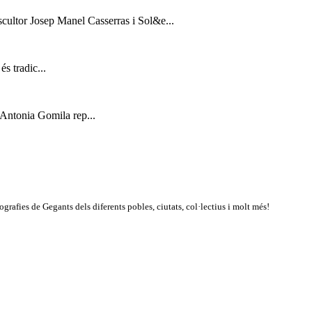
escultor Josep Manel Casserras i Sol&e...
s tradic...
 Antonia Gomila rep...
rafies de Gegants dels diferents pobles, ciutats, col·lectius i molt més!