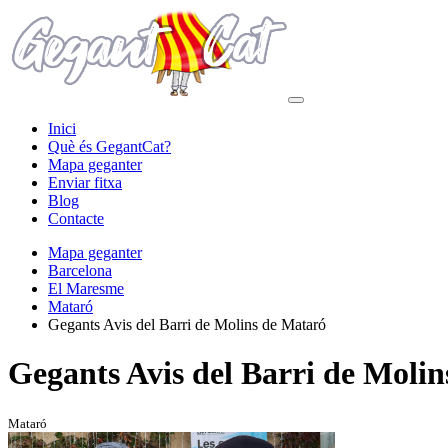
Inici
Què és GegantCat?
Mapa geganter
Enviar fitxa
Blog
Contacte
Mapa geganter
Barcelona
El Maresme
Mataró
Gegants Avis del Barri de Molins de Mataró
Gegants Avis del Barri de Moli
Mataró