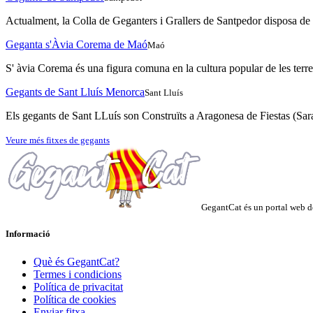
Actualment, la Colla de Geganters i Grallers de Santpedor disposa de t
Geganta s'Àvia Corema de Maó
Maó
S' àvia Corema és una figura comuna en la cultura popular de les terres
Gegants de Sant Lluís Menorca
Sant Lluís
Els gegants de Sant LLuís son Construïts a Aragonesa de Fiestas (Sarag
Veure més fitxes de gegants
GegantCat és un portal web de
Informació
Què és GegantCat?
Termes i condicions
Política de privacitat
Política de cookies
Enviar fitxa