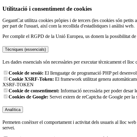
Utilització i consentiment de cookies
GegantCat utilitza cookies pròpies i de tercers (les cookies són petits 
per part de l'usuari, així com la recollida d'estadístiques i anàlisi web.
Per complir el RGPD de la Unió Europea, us donem la possibilitat de tr
Tècniques (essencials)
Les dades essencials són necessàries per executar tècnicament el lloc 
Cookie de sessió:
El llenguatge de programació PHP pel desenvolup
Cookie XSRF-Token:
El framework utilitzat genera automàticament
XSRF-TOKEN
Cookie de consentiment:
Informació necessària per poder desar l
Cookies de Google:
Servei extern de reCaptcha de Google per la s
Analítica
Permeten conèixer el comportament i activitat dels usuaris al lloc web p
servei.