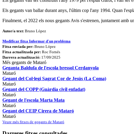
Els gegants van ser construïts l'any 1979 per l'esplai Garbí, i van ser e
Els gegants van ballar durant anys, l'últim cop l'any 1994. Quan l'espla
Finalment, el 2022 els nous gegants Avis s'estrenen, juntament amb un 
Autor/a text:
Bruno López
Modificar fitxa
Informar d'un problema
Fitxa enviada per:
Bruno López
Fitxa actualitzada per:
Roc Fornés
Darrera actualització:
17/09/2025
Més gegants de Mataró
Geganta Baldufa de l'escola bressol Cerdanyola
Mataró
Gegant del Col·legi Sagrat Cor de Jesús (La Coma)
Mataró
Gegant del COPP (Guàrdia civil enfadat)
Mataró
Gegant de l'escola Marta Mata
Mataró
Gegant del CEIP Cirera de Mataró
Mataró
Veure més fitxes de gegants de Mataró
Darreres fitxes consultades