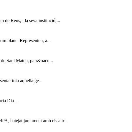
de Reus, i la seva institució,...
lom blanc. Representen, a...
a de Sant Mateu, patr&oacu...
entar tota aquella ge...
ria Dia...
PA, batejat juntament amb els altr...