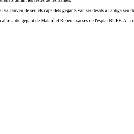
strenats durant les festes de les Santes.
i va canviar de seu els caps dels gegants van ser desats a l'antiga seu de 
altre antic gegant de Mataró el Rebentaxarxes de l'esplai BUFF. A la rees