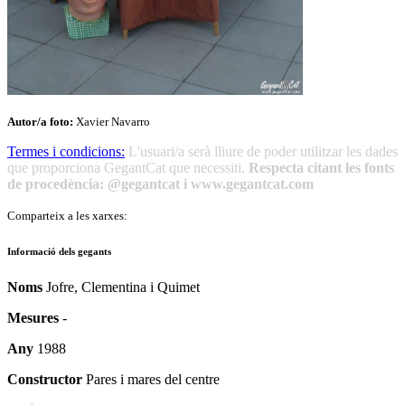
Autor/a foto:
Xavier Navarro
Termes i condicions:
L'usuari/a serà lliure de poder utilitzar les dades
que proporciona GegantCat que necessiti.
Respecta citant les fonts
de procedència: @gegantcat i www.gegantcat.com
Comparteix a les xarxes:
Informació dels gegants
Noms
Jofre, Clementina i Quimet
Mesures
-
Any
1988
Constructor
Pares i mares del centre