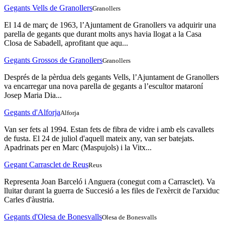
Gegants Vells de Granollers
Granollers
El 14 de març de 1963, l’Ajuntament de Granollers va adquirir una
parella de gegants que durant molts anys havia llogat a la Casa
Closa de Sabadell, aprofitant que aqu...
Gegants Grossos de Granollers
Granollers
Després de la pèrdua dels gegants Vells, l’Ajuntament de Granollers
va encarregar una nova parella de gegants a l’escultor mataroní
Josep Maria Dia...
Gegants d'Alforja
Alforja
Van ser fets al 1994. Estan fets de fibra de vidre i amb els cavallets
de fusta. El 24 de juliol d'aquell mateix any, van ser batejats.
Apadrinats per en Marc (Maspujols) i la Vitx...
Gegant Carrasclet de Reus
Reus
Representa Joan Barceló i Anguera (conegut com a Carrasclet). Va
lluitar durant la guerra de Succesió a les files de l'exèrcit de l'arxiduc
Carles d'àustria.
Gegants d'Olesa de Bonesvalls
Olesa de Bonesvalls