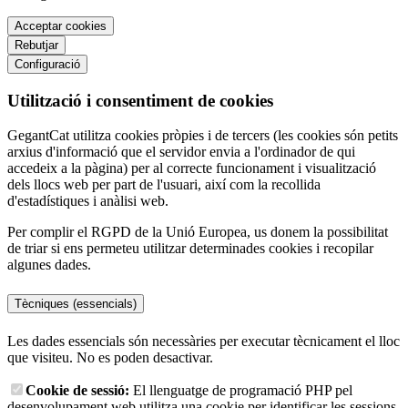
Acceptar cookies
Rebutjar
Configuració
Utilització i consentiment de cookies
GegantCat utilitza cookies pròpies i de tercers (les cookies són petits
arxius d'informació que el servidor envia a l'ordinador de qui
accedeix a la pàgina) per al correcte funcionament i visualització
dels llocs web per part de l'usuari, així com la recollida
d'estadístiques i anàlisi web.
Per complir el RGPD de la Unió Europea, us donem la possibilitat
de triar si ens permeteu utilitzar determinades cookies i recopilar
algunes dades.
Tècniques (essencials)
Les dades essencials són necessàries per executar tècnicament el lloc
que visiteu. No es poden desactivar.
Cookie de sessió:
El llenguatge de programació PHP pel
desenvolupament web utilitza una cookie per identificar les sessions