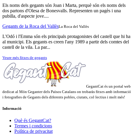
Els noms dels gegants són Joan i Marta, perquè són els noms dels
dos partons d'Olesa de Bonesvalls. Representen un pagès i una
pubilla, d'aspecte jove....
Gegants de la Roca del Vallès
La Roca del Vallès
L'Odó i l'Emma són els principals protagonistes del castell que hi ha
al municipi. Els gegants es creen l'any 1989 a partir dels comtes del
castell de la vila. La par...
Veure més fitxes de gegants
GegantCat és un portal web
dedicat al Món Geganter dels Països Catalans on trobaràs fitxes amb informació
i fotografies de Gegants dels diferents pobles, ciutats, col·lectius i molt més!
Informació
Què és GegantCat?
Termes i condicions
Política de privacitat