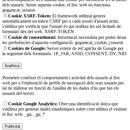
dels usuaris. Sense aquesta cookie, el lloc web no funciona.
gegantcat_session
Cookie XSRF-Token:
El framework utilitzat genera
automàticament un token CSRF per a cada sessió d'usuari actiu,
s'utilitza per verificar que l'usuari és qui realitza les sol·licituds de
formulari des del web.
XSRF-TOKEN
Cookie de consentiment:
Informació necessària per poder desar
les preferències d'aquesta configuració.
gegantcat_cookie_consent
Cookies de Google:
Servei extern de reCaptcha de Google per
la seguretat dels formularis.
1P_JAR, ANID, CONSENT, DV, NID
Analítica
Permeten conèixer el comportament i activitat dels usuaris al lloc
web per a l'elaboració de perfils de navegació dels seus usuaris per
tal de millorar en funció de l'anàlisi de les dades d'ús que fan els
usuaris del servei.
Cookie Google Analytics:
Obre una identificació única que
s'utilitza per generar dades estadístiques sobre com utilitza el visitant
el lloc web.
_ga, _ga_*
Publicitat