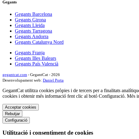
Gegants
Gegants Barcelona
Gegants Girona
Gegants Lleida
Gegants Tarragona
Gegants Andorra
Gegants Catalunya Nord
Gegants Franja
Gegants Illes Balears
Gegants País Valencià
gegantcat.com
- GegantCat - 2026
Desenvolupament web:
Daniel Porta
GegantCat utilitza cookies pròpies i de tercers per a finalitats analítiqu
cookies i obtenir més informació fent clic al botó Configuració. Més 
Acceptar cookies
Rebutjar
Configuració
Utilització i consentiment de cookies