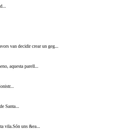
d...
avors van decidir crear un geg...
eno, aquesta parell...
nistr...
de Santa...
ta vila.Són uns &ea...