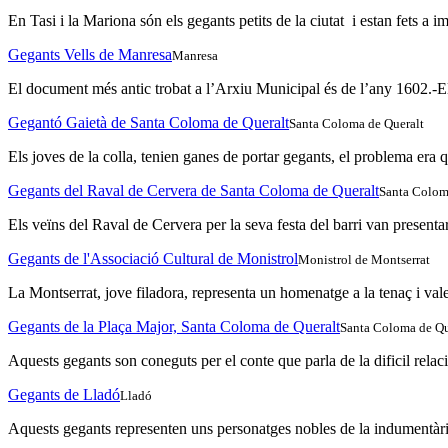
En Tasi i la Mariona són els gegants petits de la ciutat i estan fets a i
Gegants Vells de Manresa
Manresa
El document més antic trobat a l’Arxiu Municipal és de l’any 1602.-El c
Gegantó Gaietà de Santa Coloma de Queralt
Santa Coloma de Queralt
Els joves de la colla, tenien ganes de portar gegants, el problema era 
Gegants del Raval de Cervera de Santa Coloma de Queralt
Santa Colom
Els veïns del Raval de Cervera per la seva festa del barri van presenta
Gegants de l'Associació Cultural de Monistrol
Monistrol de Montserrat
La Montserrat, jove filadora, representa un homenatge a la tenaç i valen
Gegants de la Plaça Major, Santa Coloma de Queralt
Santa Coloma de Qu
Aquests gegants son coneguts per el conte que parla de la dificil relac
Gegants de Lladó
Lladó
Aquests gegants representen uns personatges nobles de la indumentària