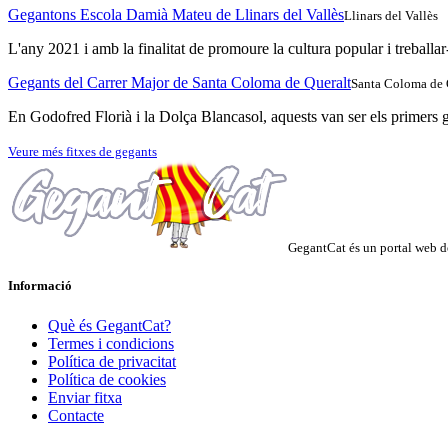
Gegantons Escola Damià Mateu de Llinars del Vallès
Llinars del Vallès
L'any 2021 i amb la finalitat de promoure la cultura popular i treballa
Gegants del Carrer Major de Santa Coloma de Queralt
Santa Coloma de 
En Godofred Florià i la Dolça Blancasol, aquests van ser els primers g
Veure més fitxes de gegants
GegantCat és un portal web de
Informació
Què és GegantCat?
Termes i condicions
Política de privacitat
Política de cookies
Enviar fitxa
Contacte