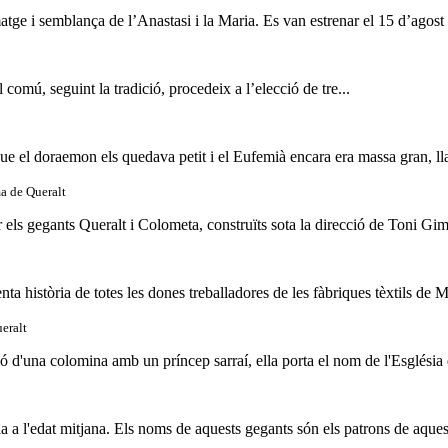
matge i semblança de l’Anastasi i la Maria. Es van estrenar el 15 d’agost 
omú, seguint la tradició, procedeix a l’elecció de tre...
que el doraemon els quedava petit i el Eufemià encara era massa gran, ll
a de Queralt
r els gegants Queralt i Colometa, construïts sota la direcció de Toni Gim
ta història de totes les dones treballadores de les fàbriques tèxtils de Mo
eralt
ió d'una colomina amb un príncep sarraí, ella porta el nom de l'Església 
 a l'edat mitjana. Els noms de aquests gegants són els patrons de aques