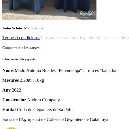
Autor/a foto:
Martí Sentís
Termes i condicions:
L'usuari/a serà lliure de poder utilitzar les dad
Comparteix a les xarxes:
Informació dels gegants
Noms
Madò Antònia Buades "Perendenga" i Toni es "ballador"
Mesures
2.20m i 10kg
Any
2022
Constructor
Andreu Company
Entitat
Colla de Geganters de Sa Pobla
Socis de l'Agrupació de Colles de Geganters de Catalunya