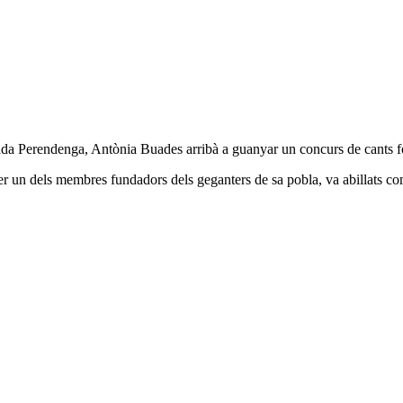
 Perendenga, Antònia Buades arribà a guanyar un concurs de cants fo
er un dels membres fundadors dels geganters de sa pobla, va abillats co