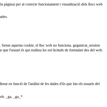
 la pàgina) per al correcte funcionament i visualització dels llocs web
dades.
. Sense aquesta cookie, el lloc web no funciona.
gegantcat_session
que l'usuari és qui realitza les sol·licituds de formulari des del web.
lorar en funció de l'anàlisi de les dades d'ús que fan els usuaris del
web.
_ga, _ga_*