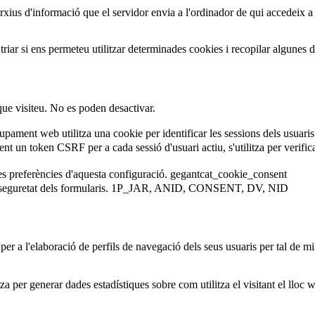
arxius d'informació que el servidor envia a l'ordinador de qui accedeix a
iar si ens permeteu utilitzar determinades cookies i recopilar algunes 
que visiteu. No es poden desactivar.
ament web utilitza una cookie per identificar les sessions dels usuaris
 un token CSRF per a cada sessió d'usuari actiu, s'utilitza per verificar 
es preferències d'aquesta configuració.
gegantcat_cookie_consent
eguretat dels formularis.
1P_JAR, ANID, CONSENT, DV, NID
er a l'elaboració de perfils de navegació dels seus usuaris per tal de mil
za per generar dades estadístiques sobre com utilitza el visitant el lloc 