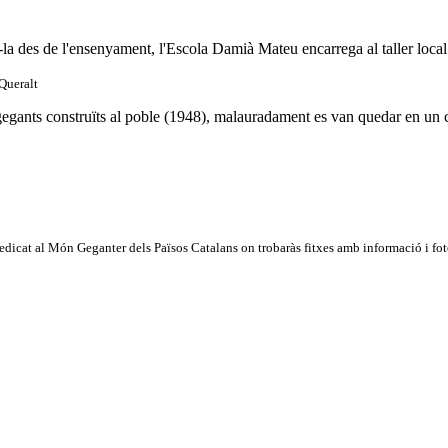
r-la des de l'ensenyament, l'Escola Damià Mateu encarrega al taller local
Queralt
egants construïts al poble (1948), malauradament es van quedar en un co
dicat al Món Geganter dels Països Catalans on trobaràs fitxes amb informació i fotog