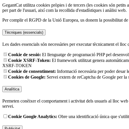
GegantCat utilitza cookies pròpies i de tercers (les cookies són petits 
per part de l'usuari, així com la recollida d'estadístiques i anàlisi web.
Per complir el RGPD de la Unió Europea, us donem la possibilitat de tr
Tècniques (essencials)
Les dades essencials són necessàries per executar tècnicament el lloc 
Cookie de sessió:
El llenguatge de programació PHP pel desenvolup
Cookie XSRF-Token:
El framework utilitzat genera automàticament
XSRF-TOKEN
Cookie de consentiment:
Informació necessària per poder desar l
Cookies de Google:
Servei extern de reCaptcha de Google per la s
Analítica
Permeten conèixer el comportament i activitat dels usuaris al lloc web p
servei.
Cookie Google Analytics:
Obre una identificació única que s'utilit
Publicitat