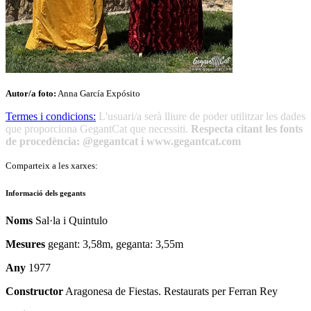
Autor/a foto:
Anna García Expósito
Termes i condicions:
L'usuari/a serà lliure de poder utilitzar les dades
que proporciona GegantCat que necessiti.
Respecta citant les fonts
de procedència: @gegantcat i www.gegantcat.com
Comparteix a les xarxes:
Informació dels gegants
Noms
Sal·la i Quintulo
Mesures
gegant: 3,58m, geganta: 3,55m
Any
1977
Constructor
Aragonesa de Fiestas. Restaurats per Ferran Rey