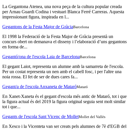
La Gegantona Atenea, una nova peça de la cultura popular creada
per Arnau Guardi Codina i vestuari Blanca Ferré Carreras. Aquesta
impressionant figura, inspirada en l...
Gegantons de la Festa Major de Gràcia
Barcelona
El 1998 la Federació de la Festa Major de Gràcia presentà un
concurs obert on demanava el disseny i l’elaboració d’uns gegantons
en forma de...
Gegantó/ona de l'escola Laia de Barcelona
Barcelona
El gegant Laiot, representa un alumne amb la samarreta de l'escola.
Per un costat representa un nen amb el cabell fosc, i per l'altre una
noia rossa. El fet de ser de dues cares fa...
Gegant/a de l'escola Anxaneta de Mataró
Mataró
En Xanet-Xaneta és el gegant d'escola més antic de Mataró, tot i que
la figura actual és del 2019 la figura original seguia sent molt similar
tot i que...
Gegants de l'escola Sant Vicenç de Mollet
Mollet del Vallès
En Xesco i la Vicenteta van ser creats pels alumnes de 7è d'EGB del