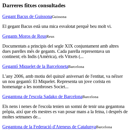
Darreres fitxes consultades
Gegant Bacus de Guissona
Guissona
El gegant Bacus està una mica esvalotat perquè beu molt vi.
Gegants Moros de Reus
Reus
Documentats a principis del segle XIX conjuntament amb altres
dues parelles més de gegants. Cada parella representava un
continent; els Indis (Amèrica), els Vitxets (...
Gegantó Miquelet de la Barceloneta
Barcelona
L'any 2006, amb motiu del quinzè aniversari de l'entitat, va néixer
un nou gegantó: El Miquelet. Representa un jove corista en
homenatge a les nombroses Societ...
Gegantona de l'escola Sadako de Barcelona
Barcelona
Els nens i nenes de l'escola tenien un somni de tenir una gegantona
pròpia, així que els mestres es van posar mans a la feina, i després de
moltes setmanes de...
Gegantona de la Federació d'Ateneus de Catalunya
Barcelona