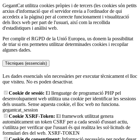
GegantCat utilitza cookies pròpies i de tercers (les cookies són petits
arxius d'informació que el servidor envia a l'ordinador de qui
accedeix a la pàgina) per al correcte funcionament i visualització
dels llocs web per part de l'usuari, així com la recollida
d'estadístiques i anàlisi web.
Per complir el RGPD de la Unió Europea, us donem la possibilitat
de triar si ens permeteu utilitzar determinades cookies i recopilar
algunes dades.
Tècniques (essencials)
Les dades essencials són necessàries per executar tècnicament el lloc
que visiteu. No es poden desactivar.
Cookie de sessió:
El llenguatge de programació PHP pel
desenvolupament web utilitza una cookie per identificar les sessions
dels usuaris. Sense aquesta cookie, el lloc web no funciona.
gegantcat_session
Cookie XSRF-Token:
El framework utilitzat genera
automàticament un token CSRF per a cada sessió d'usuari actiu,
s'utilitza per verificar que l'usuari és qui realitza les sol·licituds de
formulari des del web.
XSRF-TOKEN
Cookie de consentiment:
Informació necessària per poder desar