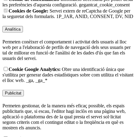
les preferències d'aquesta configuració.
gegantcat_cookie_consent
Cookies de Google:
Servei extern de reCaptcha de Google per
la seguretat dels formularis.
1P_JAR, ANID, CONSENT, DV, NID
Analítica
Permeten conèixer el comportament i activitat dels usuaris al lloc
web per a l'elaboració de perfils de navegació dels seus usuaris per
tal de millorar en funció de l'anàlisi de les dades d'ús que fan els
usuaris del servei.
Cookie Google Analytics:
Obre una identificació única que
s'utilitza per generar dades estadístiques sobre com utilitza el visitant
el lloc web.
_ga, _ga_*
Publicitat
Permeten gestionar, de la manera més eficaç possible, els espais
publicitaris que, si escau, l'editor hagi inclòs en una pàgina web,
aplicació o plataforma des de la qual presta el servei sol·licitat
segons criteris com el contingut editat o la freqüència en què es
mostren els anuncis.